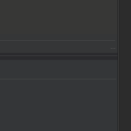
- - -