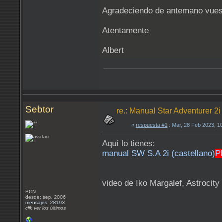
Agradeciendo de antemano vuestr
Atentamente
Albert
Sebtor
re.: Manual Star Adventurer 2i
«
respuesta #1
: Mar, 28 Feb 2023, 1
Aquí lo tienes:
manual SW S.A 2i (castellano)
P
video de Iko Margalef, Astrocity
BCN
desde: sep, 2006
mensajes: 28193
clik ver los últimos