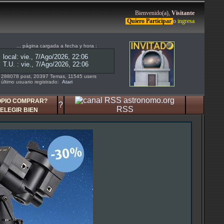
Bienvenido(a),
Visitante
Quiero Participar
o
ingresa
... página cargada a fecha y hora :
288078 post, 20397 Temas, 11545 users
último usuario registrado:
Atari
OPIO COMPRAR?
?
RSS
ELEGIR BIEN