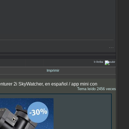
- - -
Ir Arriba
Imprimir
turer 2i SkyWatcher, en español / app mini con
Tema leído 2456 veces