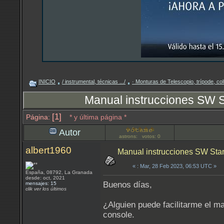
INICIO
/ instrumental, técnicas .../
· Monturas de Telescopio, trípode, 
Manual instrucciones SW St
[1]
Página:
* y última página *
Autor
astrons: votos: 0
albert1960
Manual instrucciones SW Star
«
: Mar, 28 Feb 2023, 06:53 UTC »
España, 08792, La Granada
desde: oct, 2021
Buenos días,
mensajes: 15
clik ver los últimos
¿Alguien puede facilitarme el ma
console.