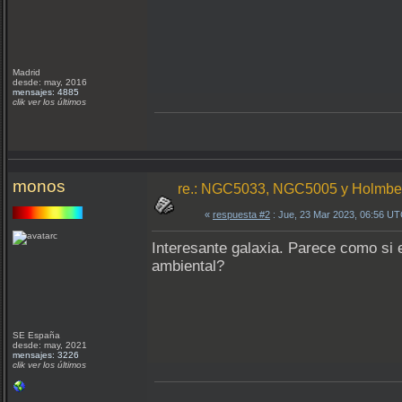
Madrid
desde: may, 2016
mensajes: 4885
clik ver los últimos
monos
re.: NGC5033, NGC5005 y Holmber
«
respuesta #2
: Jue, 23 Mar 2023, 06:56 UT
Interesante galaxia. Parece como si 
ambiental?
SE España
desde: may, 2021
mensajes: 3226
clik ver los últimos