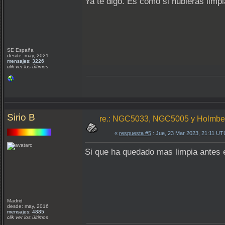
Ya te digo. Es como si hubieras lim
SE España
desde: may, 2021
mensajes: 3226
clik ver los últimos
Sirio B
re.: NGC5033, NGC5005 y Holmber
«
respuesta #5
: Jue, 23 Mar 2023, 21:11 UT
Si que ha quedado mas limpia antes 
Madrid
desde: may, 2016
mensajes: 4885
clik ver los últimos