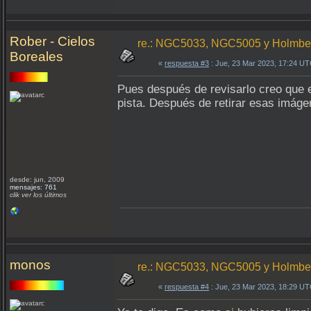
Rober - Cielos
re.: NGC5033, NGC5005 y Holmber
Boreales
«
respuesta #3
: Jue, 23 Mar 2023, 17:24 UT
Pues después de revisarlo creo que 
pista. Después de retirar esas imáge
desde: jun, 2009
mensajes: 761
clik ver los últimos
monos
re.: NGC5033, NGC5005 y Holmber
«
respuesta #4
: Jue, 23 Mar 2023, 18:29 UT