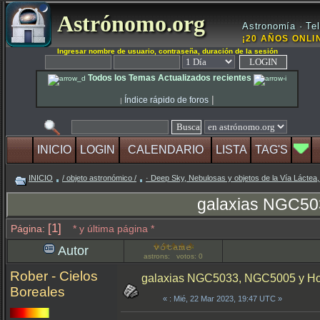
Astrónomo.org
Astronomía · Tel
¡20 AÑOS ONLIN
Ingresar nombre de usuario, contraseña, duración de la sesión
Todos los Temas Actualizados recientes
|
Índice rápido de foros
|
INICIO
LOGIN
CALENDARIO
LISTA
TAG'S
INICIO
/ objeto astronómico /
· Deep Sky, Nebulosas y objetos de la Vía Láctea,
galaxias NGC503
[1]
Página:
* y última página *
Autor
astrons: votos: 0
Rober - Cielos
galaxias NGC5033, NGC5005 y Hol
Boreales
«
: Mié, 22 Mar 2023, 19:47 UTC »