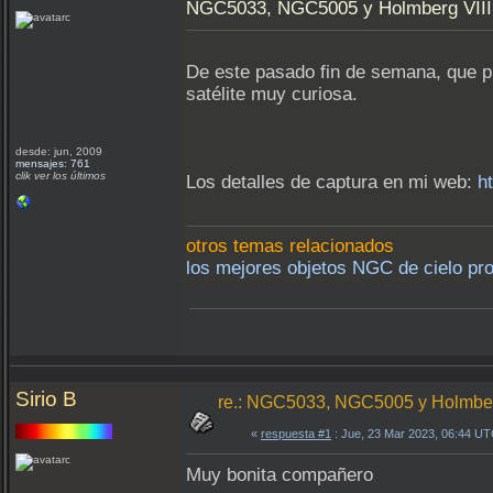
NGC5033, NGC5005 y Holmberg VIII: 
De este pasado fin de semana, que p
satélite muy curiosa.
desde: jun, 2009
mensajes: 761
clik ver los últimos
Los detalles de captura en mi web:
h
otros temas relacionados
los mejores objetos NGC de cielo pro
Sirio B
re.: NGC5033, NGC5005 y Holmber
«
respuesta #1
: Jue, 23 Mar 2023, 06:44 UT
Muy bonita compañero