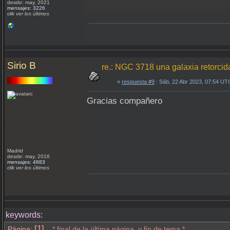
desde: may, 2021
mensajes: 3226
clik ver los últimos
Sirio B
re.: NGC 3718 una galaxia retorcid
«
respuesta #9
: Sáb, 22 Abr 2023, 07:54 UT
Gracias compañero
Madrid
desde: may, 2016
mensajes: 4883
clik ver los últimos
keywords:
[1]
Página:
* final de la última página, y fin de tema.*