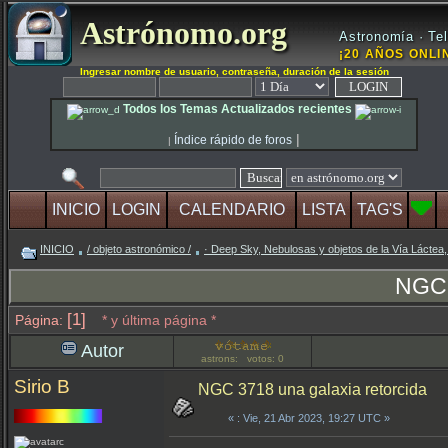
Astrónomo.org
Astronomía · Tel
¡20 AÑOS ONLIN
Ingresar nombre de usuario, contraseña, duración de la sesión
Todos los Temas Actualizados recientes
|
Índice rápido de foros
|
INICIO
LOGIN
CALENDARIO
LISTA
TAG'S
INICIO
/ objeto astronómico /
· Deep Sky, Nebulosas y objetos de la Vía Láctea,
NGC 
[1]
Página:
* y última página *
Autor
astrons: votos: 0
Sirio B
NGC 3718 una galaxia retorcida
«
: Vie, 21 Abr 2023, 19:27 UTC »