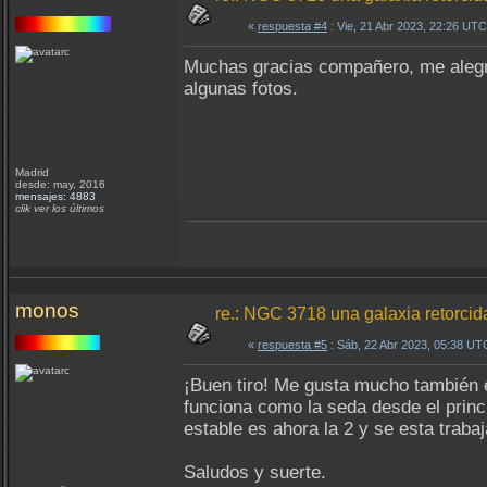
«
respuesta #4
: Vie, 21 Abr 2023, 22:26 UTC
Muchas gracias compañero, me alegro
algunas fotos.
Madrid
desde: may, 2016
mensajes: 4883
clik ver los últimos
monos
re.: NGC 3718 una galaxia retorcid
«
respuesta #5
: Sáb, 22 Abr 2023, 05:38 UT
¡Buen tiro! Me gusta mucho también e
funciona como la seda desde el princ
estable es ahora la 2 y se esta trab
Saludos y suerte.