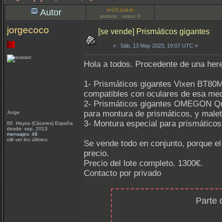
Autor
astrons: votos: 0
jorgecoco
[se vende] Prismáticos gigantes
«
: Sáb, 13 May 2023, 19:07 UTC »
Hola a todos. Procedente de una here
1- Prismáticos gigantes Vixen BT80M-
compatibles con oculares de esa medi
2- Prismáticos gigantes OMEGON Quan
para montura de prismáticos, y malet
Jorge
3- Montura especial para prismáticos
60 Hoyos (Cáceres) España
desde: sep, 2013
mensajes: 48
clik ver los últimos
Se vende todo en conjunto, porque el 
precio.
Precio del lote completo. 1300€.
Contacto por privado
Parte 