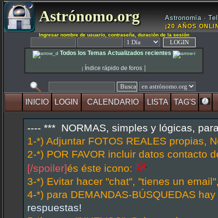
Astrónomo.org
Astronomía · Tel
¡20 AÑOS ONLIN
Ingresar nombre de usuario, contraseña, duración de la sesión
Todos los Temas Actualizados recientes
|
Índice rápido de foros
|
INICIO
LOGIN
CALENDARIO
LISTA
TAG'S
---- *** NORMAS, simples y lógicas, par
1-*) Adjuntar FOTOS REALES propias, N
2-*) POR FAVOR incluir datos contacto d
[/spoiler]
és éste icono:
3-*) Evitar hacer "chat", "tienes un emai
4-*) para DEMANDAS-BÚSQUEDAS hay hi
respuestas!