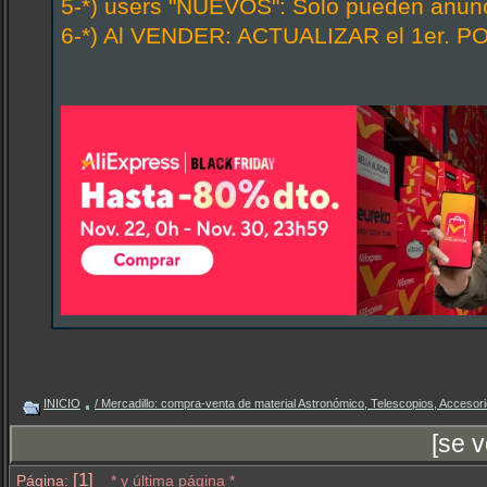
5-*) users "NUEVOS": Solo pueden anunci
6-*) Al VENDER: ACTUALIZAR el 1er. PO
INICIO
/ Mercadillo: compra-venta de material Astronómico, Telescopios, Accesorio
[se 
[1]
Página:
* y última página *