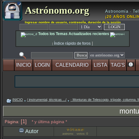
Astrónomo.org
Astronomía · Tel
¡20 AÑOS ONLIN
Ingresar nombre de usuario, contraseña, duración de la sesión
Todos los Temas Actualizados recientes
|
Índice rápido de foros
|
INICIO
LOGIN
CALENDARIO
LISTA
TAG'S
INICIO
/ instrumental, técnicas .../
· Monturas de Telescopio, trípode, columna.
montu
[1]
Página:
* y última página *
Autor
astrons: votos: 0