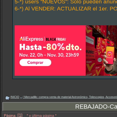
5-*) users "NUEVOS": Solo pueden anunci
6-*) Al VENDER: ACTUALIZAR el 1er. PO
INICIO
/ Mercadillo: compra-venta de material Astronómico, Telescopios, Accesorio
REBAJADO-Cab
[1]
Página:
* y última página *