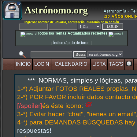
Astrónomo.org
Astronomía · Tel
¡20 AÑOS ONLIN
Ingresar nombre de usuario, contraseña, duración de la sesión
Todos los Temas Actualizados recientes
|
Índice rápido de foros
|
INICIO
LOGIN
CALENDARIO
LISTA
TAG'S
---- *** NORMAS, simples y lógicas, par
1-*) Adjuntar FOTOS REALES propias, N
2-*) POR FAVOR incluir datos contacto d
[/spoiler]
és éste icono:
3-*) Evitar hacer "chat", "tienes un emai
4-*) para DEMANDAS-BÚSQUEDAS hay hi
respuestas!