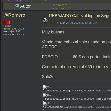
Autor
astrons: votos: 0
@Romero
REBAJADO-Cabezal Ioptron Segu
«
: Mar, 25 Jul 2023, 17:58 UTC »
Huelva
desde: ago, 2018
Muy buenas
mensajes: 138
clik ver los últimos
Vendo este cabezal solo usado un pa
AZ-PRO.
PRECIO……… 60 € con portes inclui
Contacto al correo o al 669 treinta y
Salu2s
a1690300112124.jpg
(34.63 KB, 449x600 - visto 102 vec
b1690300112138.jpg
(35.15 KB, 459x600 - visto 125 vec
c1690300112112.jpg
(26.39 KB, 421x600 - visto 101 vec