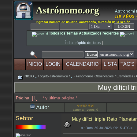
Astrónomo.org
Astronomía
¡20 AÑOS 
Ingresar nombre de usuario, contraseña, duración de la sesión
Todos los Temas Actualizados recientes
|
Índice rápido de foros
|
INICIO
LOGIN
CALENDARIO
LISTA
TAG'S
INICIO
/ objeto astronómico /
· Fenómenos Observables / Efemérides
Muy difícil t
[1]
Página:
* y última página *
Autor
astrons: votos: 0
Sebtor
Muy difícil triple Reto Planetar
«
: Dom, 30 Jul 2023, 09:15 UTC »