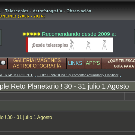
 · Telescopios · Astrofotografía · Observación
ONLINE! (2006 - 2026)
Recomendando desde 2009 a:
GALERÍA IMÁGENES
¿QUÉ TELESC
LINKS
APP'S
ASTROFOTOGRAFÍA
GUÍA PARA 
 / ALERTAS y URGENTE
·· OBSERVACIONES y comentar Actualidad y Planificar
riple Reto Planetario ! 30 - 31 julio 1 Agosto
io ! 30 - 31 julio 1 Agosto