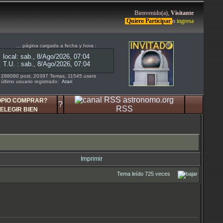
Bienvenido(a),
Visitante
Quiero Participar
o
ingresa
... página cargada a fecha y hora :
288080 post, 20397 Temas, 11545 users
último usuario registrado:
Atari
OPIO COMPRAR?
?
RSS
ELEGIR BIEN
Imprimir
Tema leído 725 veces