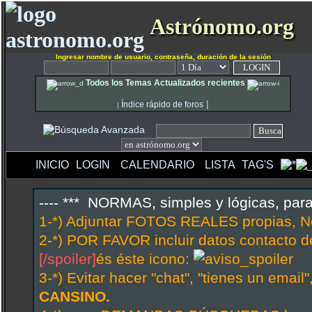
Astrónomo.org
Ingresar nombre de usuario, contraseña, duración de la sesión
Todos los Temas Actualizados recientes
|
Índice rápido de foros
|
INICIO
LOGIN
CALENDARIO
LISTA
TAG'S
---- *** NORMAS, simples y lógicas, par
1-*) Adjuntar FOTOS REALES propias, N
2-*) POR FAVOR incluir datos contacto d
[/spoiler]
és éste icono:
3-*) Evitar hacer "chat", "tienes un emai
CANSINO.