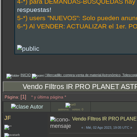
4-*) para DEMANDAS-BÚSQUEDAS hay hi
respuestas!
5-*) users "NUEVOS": Solo pueden anunci
6-*) Al VENDER: ACTUALIZAR el 1er. PO
INICIO
/ Mercadillo: compra-venta de material Astronómico, Telescopio
Vendo FIltros IR PRO PLANET A
[1]
Página:
* y última página *
Autor
astrons: votos: 0
JF
Vendo FIltros IR PRO PLA
«
: Mié, 02 Ago 2023, 19:05 UTC »