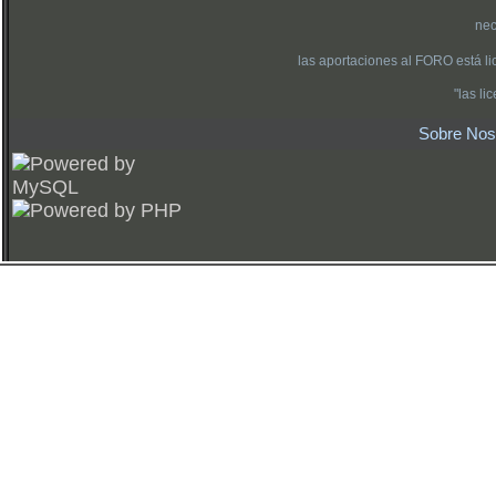
nec
las aportaciones al FORO está l
"las l
Sobre Nos