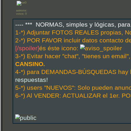
astrons:
votos: 0
---- *** NORMAS, simples y lógicas, par
1-*) Adjuntar FOTOS REALES propias, N
2-*) POR FAVOR incluir datos contacto d
[/spoiler]
és éste icono:
3-*) Evitar hacer "chat", "tienes un email
CANSINO.
4-*) para DEMANDAS-BÚSQUEDAS hay hi
respuestas!
5-*) users "NUEVOS": Solo pueden anunci
6-*) Al VENDER: ACTUALIZAR el 1er. POS