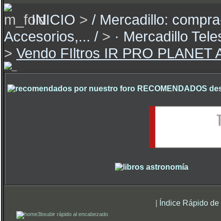
INICIO
>
/ Mercadillo: compra
Accesorios,... /
>
· Mercadillo Te
>
Vendo FIltros IR PRO PLANE
RECOMENDADOS desde 
|
Índice Rápido de
subir rápido al encabezado