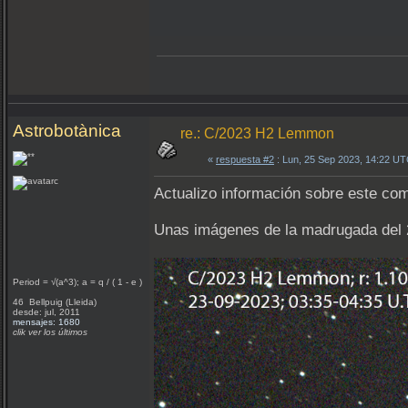
Astrobotànica
re.: C/2023 H2 Lemmon
«
respuesta #2
: Lun, 25 Sep 2023, 14:22 UT
Actualizo información sobre este co
Unas imágenes de la madrugada del 
Period = √(a^3); a = q / ( 1 - e )
46 Bellpuig (Lleida)
desde: jul, 2011
mensajes: 1680
clik ver los últimos