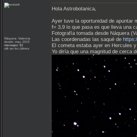
Hola Astrobotanica,
Ayer tuve la oportunidad de apuntar 
f= 3,9 lo que pasa es que lleva una
Fotografía tomada desde Náquera (Val
Las coordenadas las saqué de
https:
Náquera -Valencia
desde: may, 2015
El cometa estaba ayer en Hercules y 
mensajes: 92
clik ver los últimos
Yo diría que una magnitud de cerca d