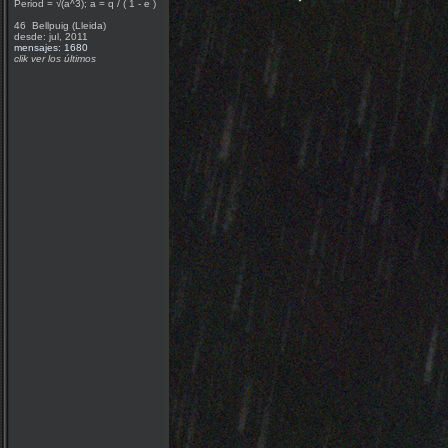
Period = √(a^3); a = q / ( 1 - e )
46 Bellpuig (Lleida)
desde: jul, 2011
mensajes: 1680
clik ver los últimos