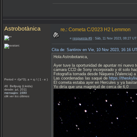
Astrobotànica
re.: Cometa C/2023 H2 Lemmon
«
respuesta #9
: Sáb, 11 Nov 2023, 08:27 U
Cita de: Santirov en Vie, 10 Nov 2023, 16:16 U
Hola Astrobotanica,
Ayer tuve la oportunidad de apuntar mi nuevo t
camara CCD de Sony incorporado y él solo ha
Fotografía tomada desde Náquera (Valencia) a 
Las coordenadas las saqué de
https://theskyl
Period = √(a^3); a = q / ( 1 - e )
El cometa estaba ayer en Hercules y ya bastant
46 Bellpuig (Lleida)
Yo diría que una magnitud de cerca de 6,0
desde: jul, 2011
mensajes: 1680
clik ver los últimos