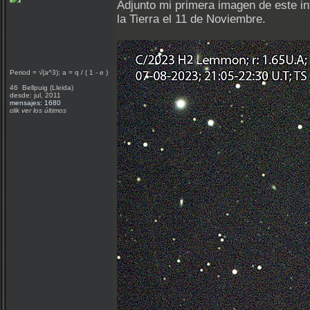
Adjunto mi primera imagen de este int
la Tierra el 11 de Noviembre.
Period = √(a^3); a = q / ( 1 - e )
46 Bellpuig (Lleida)
desde: jul, 2011
mensajes: 1680
clik ver los últimos