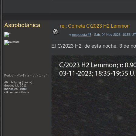
Astrobotànica
re.: Cometa C/2023 H2 Lemmon
«
respuesta #5
: Sáb, 04 Nov 2023, 10:53 U
El C/2023 H2, de esta noche, 3 de 
Period = √(a^3); a = q / ( 1 - e )
46 Bellpuig (Lleida)
desde: jul, 2011
mensajes: 1680
clik ver los últimos