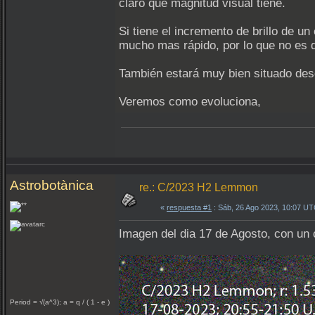
claro que magnitud visual tiene.
Si tiene el incremento de brillo de u
mucho mas rápido, por lo que no es d
También estará muy bien situado desd
Veremos como evoluciona,
Astrobotànica
re.: C/2023 H2 Lemmon
«
respuesta #1
: Sáb, 26 Ago 2023, 10:07 UT
Imagen del dia 17 de Agosto, con un 
Period = √(a^3); a = q / ( 1 - e )