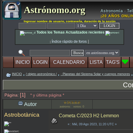
Astrónomo.org
Astronomía · Tel
¡20 AÑOS ONLIN
Ingresar nombre de usuario, contraseña, duración de la sesión
Todos los Temas Actualizados recientes
|
Índice rápido de foros
|
INICIO
LOGIN
CALENDARIO
LISTA
TAG'S
INICIO
/ objeto astronómico /
· Planetas del Sistema Solar y cuerpos menores
Co
[1]
Página:
* y última página *
Autor
astrons: votos: 0
Astrobotànica
Cometa C/2023 H2 Lemmon
«
: Mié, 09 Ago 2023, 11:20 UTC »