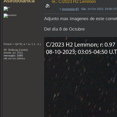
Astrobotànica
re.: C/2023 H2 Lemmon
«
respuesta #3
: Sáb, 14 Oct 2023, 19:08 UT
Adjunto mas imagenes de este come
Del día 8 de Octubre
Period = √(a^3); a = q / ( 1 - e )
46 Bellpuig (Lleida)
desde: jul, 2011
mensajes: 1680
clik ver los últimos