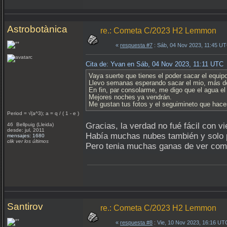
Astrobotànica
re.: Cometa C/2023 H2 Lemmon
«
respuesta #7
: Sáb, 04 Nov 2023, 11:45 U
Cita de: Yvan en Sáb, 04 Nov 2023, 11:11 UTC
Vaya suerte que tienes el poder sacar el equipo
Llevo semanas esperando sacar el mio, más d
En fin, par consolarme, me digo que el agua e
Mejores noches ya vendrán.
Me gustan tus fotos y el seguimineto que hace
Period = √(a^3); a = q / ( 1 - e )
Gracias, la verdad no fué fácil con v
46 Bellpuig (Lleida)
desde: jul, 2011
Había muchas nubes también y solo 
mensajes: 1680
clik ver los últimos
Pero tenia muchas ganas de ver com
Santirov
re.: Cometa C/2023 H2 Lemmon
«
respuesta #8
: Vie, 10 Nov 2023, 16:16 UT