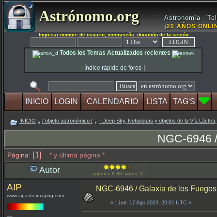
Astrónomo.org
Astronomía · Tel
¡20 AÑOS ONLIN
Ingresar nombre de usuario, contraseña, duración de la sesión
Todos los Temas Actualizados recientes
|
Índice rápido de foros
|
INICIO
LOGIN
CALENDARIO
LISTA
TAG'S
INICIO
/ objeto astronómico /
· Deep Sky, Nebulosas y objetos de la Vía Láctea,
NGC-6946 / 
[1]
Página:
* y última página *
Autor
astrons: 8.39 votos: 3
AIP
NGC-6946 / Galaxia de los Fuegos A
www.aipastroimaging.com
«
: Jue, 17 Ago 2023, 20:01 UTC »