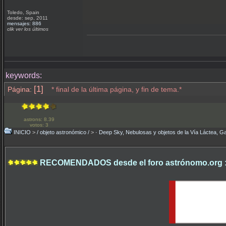
Toledo, Spain
desde: sep, 2011
mensajes: 886
clik ver los últimos
keywords:
[1]
Página:
* final de la última página, y fin de tema.*
astrons: 8.39
votos: 3
INICIO
>
/ objeto astronómico /
>
· Deep Sky, Nebulosas y objetos de la Vía Láctea, Ga
RECOMENDADOS desde el foro astrónomo.org 