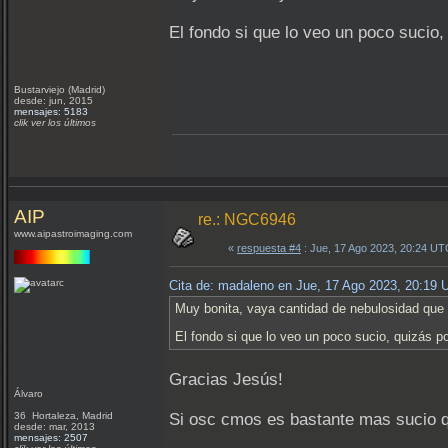
El fondo si que lo veo un poco sucio
Bustarviejo (Madrid)
desde: jun, 2015
mensajes: 5183
clik ver los últimos
AIP
re.: NGC6946
www.aipastroimaging.com
«
respuesta #4
: Jue, 17 Ago 2023, 20:24 UT
Cita de: madaleno en Jue, 17 Ago 2023, 20:19
Muy bonita, vaya cantidad de nebulosidad que h
El fondo si que lo veo un poco sucio, quizás p
Gracias Jesús!
Álvaro
36 Hortaleza, Madrid
Si osc cmos es bastante mas sucio 
desde: mar, 2013
mensajes: 2507