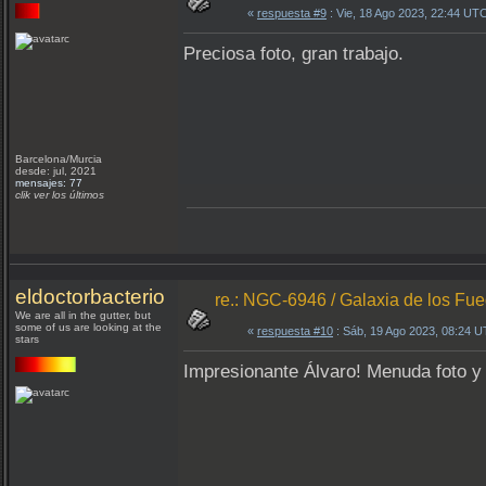
«
respuesta #9
: Vie, 18 Ago 2023, 22:44 UT
Preciosa foto, gran trabajo.
Barcelona/Murcia
desde: jul, 2021
mensajes: 77
clik ver los últimos
eldoctorbacterio
re.: NGC-6946 / Galaxia de los Fueg
We are all in the gutter, but
some of us are looking at the
«
respuesta #10
: Sáb, 19 Ago 2023, 08:24 
stars
Impresionante Álvaro! Menuda foto 