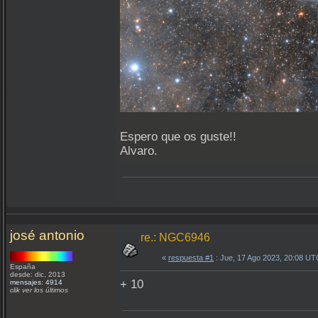
Espero que os guste!!
Alvaro.
josé antonio
re.: NGC6946
«
respuesta #1
: Jue, 17 Ago 2023, 20:08 UT
España
desde: dic, 2013
+ 10
mensajes: 4914
clik ver los últimos