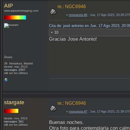
AIP
re.: NGC6946
www.aipastroimaging.com
«
respuesta #6
: Jue, 17 Ago 2023, 20:28 UT
Cita de: josé antonio en Jue, 17 Ago 2023, 20:
+ 10
Gracias Jose Antonio!
Álvaro
36 Hortaleza, Madrid
desde: mar, 2013
mensajes: 2507
clik ver los últimos
stargate
re.: NGC6946
«
respuesta #7
: Jue, 17 Ago 2023, 21:39 UT
desde: nov, 2013
Buenas noches.
mensajes: 561
clik ver los últimos
Otra foto para contemplarla con calma