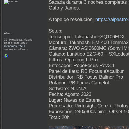
Sacada durante 3 noches completas a
Gafo y James.
A tope de resolución:
https://aipast
Setup:
Álvaro
Telescopio: Takahashi FSQ106EDX
36 Hortaleza, Madrid
Montura: Takahashi EM-400 Temma2
desde: mar, 2013
mensajes: 2507
Cámara: ZWO ASI2600MC (Sony IM
clik ver los últimos
Guiado: Lunático EZG-60 + SXLodes
Filtros: Optolong L-Pro
Enfocador: RoboFocus Rev3.1
Panel de flats: RB Focus eXcalibur
Distribuidor: RB Focus Balinor Pro
Rotador: RB Focus Camelot
Software: N.I.N.A.
Fecha: Agosto 2023
Lugar: Navas de Estena
Procesado: PixInsight Core + Photo
Exposición: 240x300s bin1, Offset 50
Total: 20h