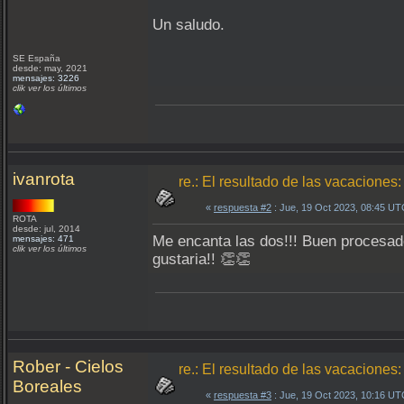
Un saludo.
SE España
desde: may, 2021
mensajes: 3226
clik ver los últimos
ivanrota
re.: El resultado de las vacacion
«
respuesta #2
: Jue, 19 Oct 2023, 08:45 UT
ROTA
desde: jul, 2014
Me encanta las dos!!! Buen procesad
mensajes: 471
clik ver los últimos
gustaria!! 👏👏
Rober - Cielos
re.: El resultado de las vacacion
Boreales
«
respuesta #3
: Jue, 19 Oct 2023, 10:16 UT