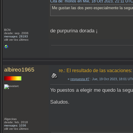
Cita de: monos en Mié, 18 Oct 2023, 21:11 UTC
Me gustan las dos pero especialmente la segund
de purpurina dorada ¡
BCN
desde: sep, 2006
mensajes: 28193
clik ver los últimos
albireo1965
re.: El resultado de las vacacion
«
respuesta #7
: Jue, 19 Oct 2023, 18:01 UT
Yo puestos a elegir me quedo la segu
Saludos.
Algeciras
desde: feb, 2018
mensajes: 1036
clik ver los últimos