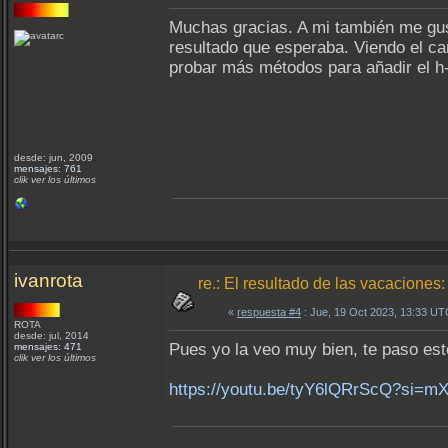
Muchas gracias. A mi también me gus
resultado que esperaba. Viendo el ca
probar más métodos para añadir el h-
desde: jun, 2009
mensajes: 761
clik ver los últimos
ivanrota
re.: El resultado de las vacacion
«
respuesta #4
: Jue, 19 Oct 2023, 13:33 UT
ROTA
desde: jul, 2014
Pues yo la veo muy bien, te paso est
mensajes: 471
clik ver los últimos
https://youtu.be/tyY6lQRrScQ?si=