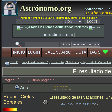
Astrónomo.org
Astronomía · Tel
¡20 AÑOS ONLIN
Ingresar nombre de usuario, contraseña, duración de la sesión
Todos los Temas Actualizados recientes
|
Índice rápido de foros
|
INICIO
LOGIN
CALENDARIO
LISTA
TAG'S
INICIO
/ objeto astronómico /
· Deep Sky, Nebulosas y objetos de la Vía Láctea,
El resultado d
[1]
Página:
* y última página *
Autor
astrons: votos: 0
Rober - Cielos
El resultado de las vacaciones: 
Boreales
«
: Mié, 18 Oct 2023, 15:22 UTC »