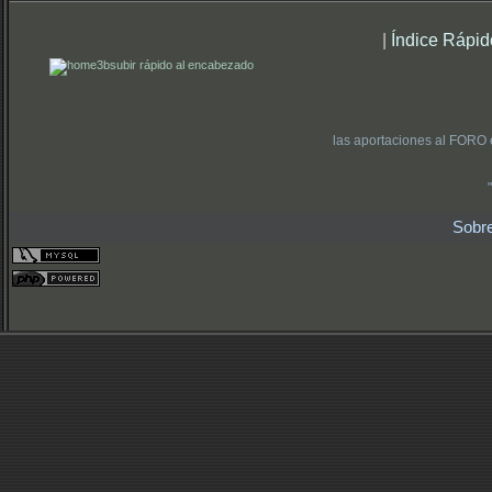
|
Índice Rápid
subir rápido al encabezado
las aportaciones al FORO 
Sobr