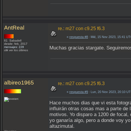
AntReal
re.: m27 con c9.25 f6.3
«
respuesta #8
: Mié, 15 Nov 2023, 15:41 UT
61 Sabadell
desde: feb, 2017
Muchas gracias stargate. Seguiremos
mensajes: 228
clik ver los últimos
albireo1965
re.: m27 con c9.25 f6.3
«
respuesta #9
: Lun, 20 Nov 2023, 20:10 U
Hace muchos dias que vi esta fotogra
influirán otras cosas mas a parte de 
motivos. Yo disparo a 1200 de focal,
yo ganaría algo, pero a donde voy yo
altazimutal.