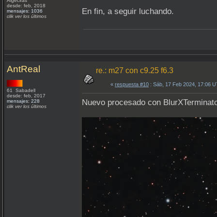
Algeciras
desde: feb, 2018
En fin, a seguir luchando.
mensajes: 1036
clik ver los últimos
AntReal
re.: m27 con c9.25 f6.3
«
respuesta #10
: Sáb, 17 Feb 2024, 17:06 
61 Sabadell
desde: feb, 2017
Nuevo procesado con BlurXTerminator
mensajes: 228
clik ver los últimos