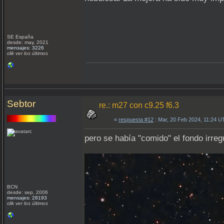
SE España
desde: may, 2021
mensajes: 3226
clik ver los últimos
Sebtor
re.: m27 con c9.25 f6.3
«
respuesta #12
: Mar, 20 Feb 2024, 11:24 U
pero se había "comido" el fondo irreg
BCN
desde: sep, 2006
mensajes: 28193
clik ver los últimos