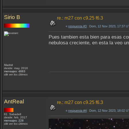
Sirio B
re.: m27 con c9.25 f6.3
«
respuesta #3
: Dom, 12 Nov 2023, 17:37 U
Pues tambien esta bien para esas cond
nebulosa creciente, en esta la veo un
Madrid
desde: may, 2016
mensajes: 4883
clik ver los últimos
AntReal
re.: m27 con c9.25 f6.3
«
respuesta #4
: Dom, 12 Nov 2023, 18:02 U
61 Sabadell
desde: feb, 2017
mensajes: 228
clik ver los últimos