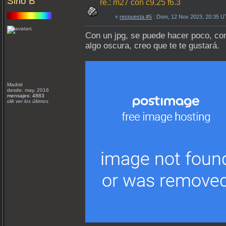
Sirio B
re.: m27 con c9.25 f6.3
«
respuesta #5
: Dom, 12 Nov 2023, 20:35 U
Con un jpg, se puede hacer poco, con
algo oscura, creo que te te gustará.
Madrid
desde: may, 2016
mensajes: 4883
clik ver los últimos