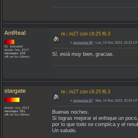
AntReal
re.: m27 con c9.25 f6.3
«
respuesta #6
: Lun, 13 Nov 2023, 15:23 U
61 Sabadell
desde: feb, 2017
Sí, está muy bien, gracias.
mensajes: 228
clik ver los últimos
stargate
re.: m27 con c9.25 f6.3
«
respuesta #7
: Mar, 14 Nov 2023, 20:54 U
desde: nov, 2013
Buenas noches.
mensajes: 561
clik ver los últimos
Si logras mejorar el enfoque un poco
por lo que todo se complica y el res
Un saludo.