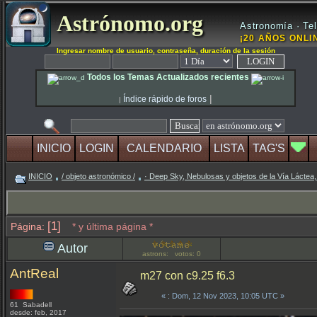
Astrónomo.org
Astronomía · Tel
¡20 AÑOS ONLIN
Ingresar nombre de usuario, contraseña, duración de la sesión
Todos los Temas Actualizados recientes
|
Índice rápido de foros
|
INICIO
LOGIN
CALENDARIO
LISTA
TAG'S
INICIO
/ objeto astronómico /
· Deep Sky, Nebulosas y objetos de la Vía Láctea,
[1]
Página:
* y última página *
Autor
astrons: votos: 0
AntReal
m27 con c9.25 f6.3
«
: Dom, 12 Nov 2023, 10:05 UTC »
61 Sabadell
desde: feb, 2017