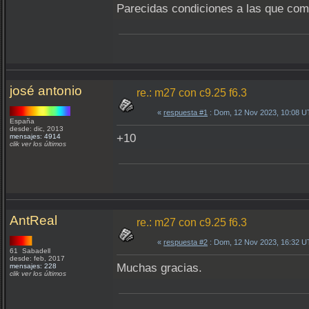
Parecidas condiciones a las que come
josé antonio
re.: m27 con c9.25 f6.3
«
respuesta #1
: Dom, 12 Nov 2023, 10:08 U
España
desde: dic, 2013
+10
mensajes: 4914
clik ver los últimos
AntReal
re.: m27 con c9.25 f6.3
«
respuesta #2
: Dom, 12 Nov 2023, 16:32 U
61 Sabadell
desde: feb, 2017
Muchas gracias.
mensajes: 228
clik ver los últimos