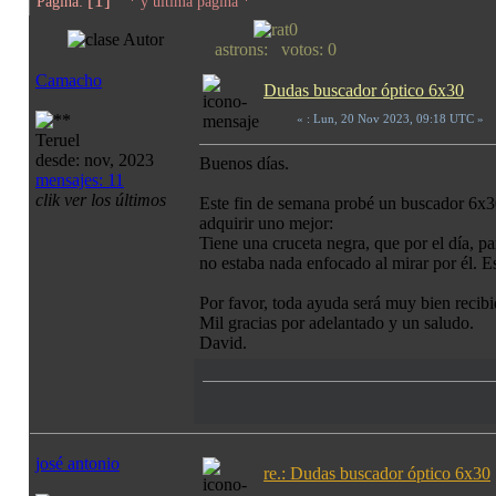
[1]
Página:
* y última página *
Autor
astrons: votos: 0
Camacho
Dudas buscador óptico 6x30
«
: Lun, 20 Nov 2023, 09:18 UTC »
Teruel
desde: nov, 2023
Buenos días.
mensajes: 11
clik ver los últimos
Este fin de semana probé un buscador 6x30
adquirir uno mejor:
Tiene una cruceta negra, que por el día, pa
no estaba nada enfocado al mirar por él. 
Por favor, toda ayuda será muy bien reci
Mil gracias por adelantado y un saludo.
David.
josé antonio
re.: Dudas buscador óptico 6x30