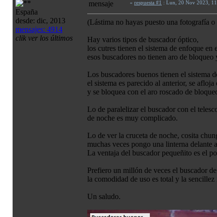
«
respuesta #1
: Lun, 20 Nov 2023, 1
España
desde: dic, 2013
(Lástima no hayas puesto una fotografía o
mensajes: 4914
clik ver los últimos
Hay varios tipos de buscador óptico,
los cutres tienen el sistema de enfoque en 
esos buscadores no tienen aro de bloqueo y
Los buscadores buenos tienen el sistema d
el sistema es parecido al anterior, se aflo
y se bloquea con el aro roscado de bloque
Lo de paralelizar el buscador con el telesc
de noche es muy complicado.
Lo de ver la cruceta de noche, cosita chu
muchas veces pongo una linterna delante a
La ventaja del buscador pequeñito es el p
Prefiero un millón de veces el buscador de 
la comodidad de uso es total y la sencille
Un saludo.