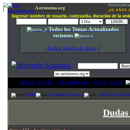
Astronomía 
Astrónomo.org
¡20 AÑOS O
Ingresar nombre de usuario, contraseña, duración de la sesi
Todos los Temas Actualizados
recientes
|
Índice rápido de foros
|
INICIO
LOGIN
CALENDARIO
LISTA
TAG'S
INICIO
/ instrumental, técnicas .../
· Tubo Óptico Telescopio
Dudas 