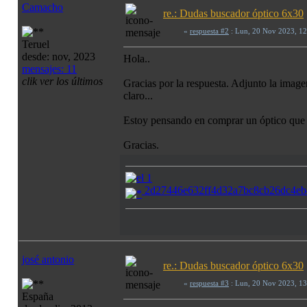
Camacho
re.: Dudas buscador óptico 6x30
«
respuesta #2
: Lun, 20 Nov 2023, 1
Teruel
desde: nov, 2023
Hola..
mensajes: 11
clik ver los últimos
Gracias por la respuesta. Adjunto la image
claro...
Estoy pensando en comprar un óptico que t
Gracias.
2d27446e632ff4d32a7bc8cb26dc4eb
josé antonio
re.: Dudas buscador óptico 6x30
«
respuesta #3
: Lun, 20 Nov 2023, 1
España