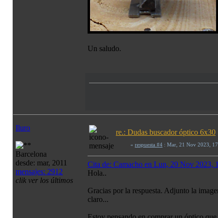
Un saludo.
Iluro
re.: Dudas buscador óptico 6x30
«
respuesta #4
: Mar, 21 Nov 2023, 1
Barcelona
desde: mar, 2011
Cita de: Camacho en Lun, 20 Nov 2023,
mensajes: 2912
Hola..
clik ver los últimos
Gracias por la respuesta. Adjunto la image
claro...
Estoy pensando en comprar un óptico que t