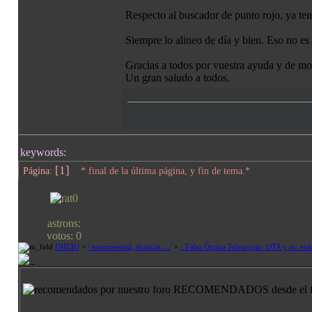
Respecto al buscador de punto rojo, ya ten
Siempre lo alineo de día y bien. Eso no e
Gracias a todos por vuestra ayuda y de mo
Un gran saludo a todos.
keywords:
[1]
Página:
* final de la última página, y fin de tema.*
astrons:
votos: 0
INICIO
>
/ instrumental, técnicas .../
>
· Tubo Óptico Telescopio: OTA y su: enf
RECOMENDADOS desde el for