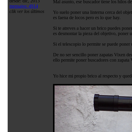
desde: dic, 2013
Mal asunto, ese buscador tiene los hilos de
mensajes: 4914
clik ver los últimos
Yo suelo poner una linterna cerca del obje
es faena de locos pero es lo que hay.
Si te atreves a hacer un brico puedes pone
es desmontar la pieza del objetivo, poner
Si el telescopio lo permite se puede poner
De no ser sencillo poner zapatas Vixen de
ello permite poner buscadores con zapata V
Yo hice mi propio brico al respecto y qued