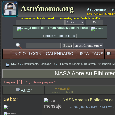
Astrónomo.org
Astronomía · Tel
¡20 AÑOS ONLIN
Ingresar nombre de usuario, contraseña, duración de la sesión
Todos los Temas Actualizados recientes
|
Índice rápido de foros
|
INICIO
LOGIN
CALENDARIO
LISTA
TAG'S
INICIO
/ instrumental, técnicas .../
· Libros astronomía, links/web Divulgación, 
NASA Abre su Bibliotec
[1]
Página:
* y última página *
Autor
astrons: votos: 0
Sebtor
NASA Abre su Biblioteca de M
«
: Sáb, 28 May 2022, 10:09 UTC »