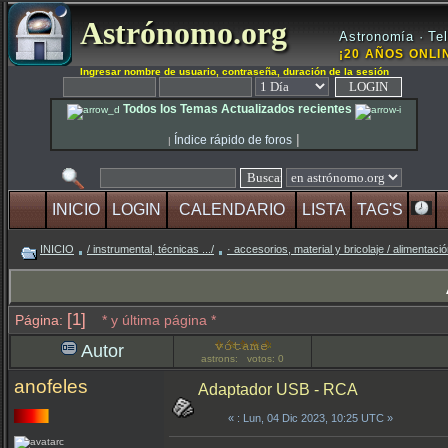
Astrónomo.org
Astronomía · Tel
¡20 AÑOS ONLIN
Ingresar nombre de usuario, contraseña, duración de la sesión
Todos los Temas Actualizados recientes
|
Índice rápido de foros
|
INICIO
LOGIN
CALENDARIO
LISTA
TAG'S
INICIO
/ instrumental, técnicas .../
· accesorios, material y bricolaje / alimentac
[1]
Página:
* y última página *
Autor
astrons: votos: 0
anofeles
Adaptador USB - RCA
«
: Lun, 04 Dic 2023, 10:25 UTC »