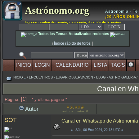
Astrónomo.org
Astronomía · Tel
¡20 AÑOS ONLIN
Ingresar nombre de usuario, contraseña, duración de la sesión
Todos los Temas Actualizados recientes
|
Índice rápido de foros
|
INICIO
LOGIN
CALENDARIO
LISTA
TAG'S
INICIO
/ ENCUENTROS - LUGAR OBSERVACIÓN - BLOG - ASTRO.GALERíA /
Canal en Wha
[1]
Página:
* y última página *
Autor
astrons: votos: 0
SOT
Canal en Whatsapp de Astronomía 
«
: Sáb, 06 Ene 2024, 22:18 UTC »