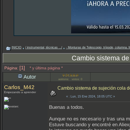
INICIO
/ instrumental, técnicas .../
· Monturas de Telescopio, trípode, columna.
Cambio sistema de 
[1]
Página:
* y última página *
Autor
astrons: votos: 0
Carlos_M42
Cambio sistema de sujeción cola 
Empezando a aprender
«
: Lun, 15 Ene 2024, 18:05 UTC »
Buenas a todos.
Aunque no es necesario y tras una m
Estuve buscando y encontré en Aliexp