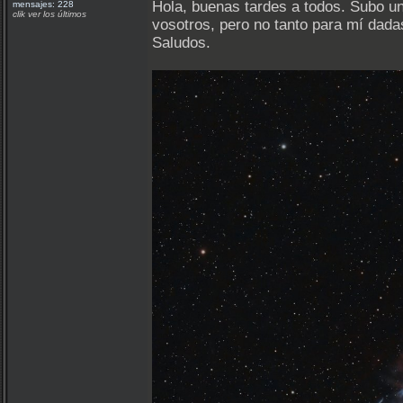
Hola, buenas tardes a todos. Subo 
mensajes: 228
clik ver los últimos
vosotros, pero no tanto para mí dada
Saludos.