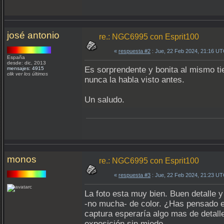
josé antonio
re.: NGC6995 con Esprit100
«
respuesta #2
: Jue, 22 Feb 2024, 21:16 UT
España
desde: dic, 2013
Es sorprendente y bonita al mismo t
mensajes: 4915
clik ver los últimos
nunca la habla visto antes.
Un saludo.
monos
re.: NGC6995 con Esprit100
«
respuesta #3
: Jue, 22 Feb 2024, 21:23 UT
La foto esta muy bien. Buen detalle 
-no mucha- de color. ¿Has pensado en
captura esperaría algo mas de detalle
exposición sin miedo.