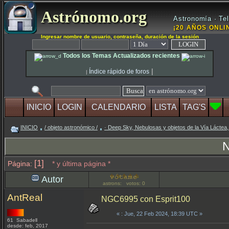
Astrónomo.org
Astronomía · Tel
¡20 AÑOS ONLIN
Ingresar nombre de usuario, contraseña, duración de la sesión
Todos los Temas Actualizados recientes
|
Índice rápido de foros
|
INICIO
LOGIN
CALENDARIO
LISTA
TAG'S
INICIO
/ objeto astronómico /
· Deep Sky, Nebulosas y objetos de la Vía Láctea,
N
[1]
Página:
* y última página *
Autor
astrons: votos: 0
AntReal
NGC6995 con Esprit100
«
: Jue, 22 Feb 2024, 18:39 UTC »
61 Sabadell
desde: feb, 2017