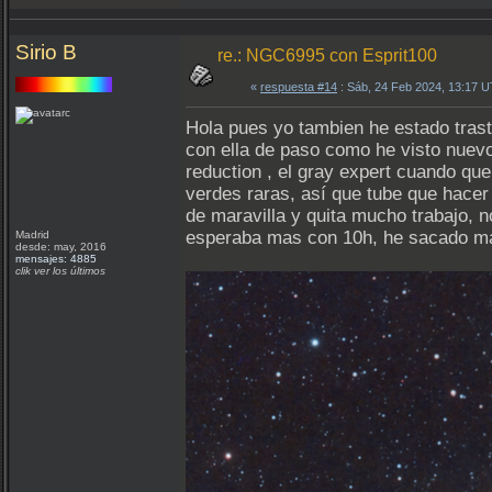
Sirio B
re.: NGC6995 con Esprit100
«
respuesta #14
: Sáb, 24 Feb 2024, 13:17 
Hola pues yo tambien he estado trast
con ella de paso como he visto nuevo
reduction , el gray expert cuando qu
verdes raras, así que tube que hacer
de maravilla y quita mucho trabajo, 
esperaba mas con 10h, he sacado mas
Madrid
desde: may, 2016
mensajes: 4885
clik ver los últimos