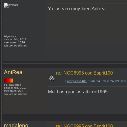
Yo las veo muy bien Antreal....
Algeciras
desde: feb, 2018
mensajes: 1036
clik ver los últimos
AntReal
re.: NGC6995 con Esprit100
«
respuesta #11
: Sáb, 24 Feb 2024, 09:00 U
61 Sabadell
desde: feb, 2017
Muchas gracias albireo1965.
mensajes: 228
clik ver los últimos
madaleno
re.: NGC6995 con Esprit100