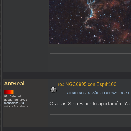
AntReal
re.: NGC6995 con Esprit100
«
respuesta #15
: Sáb, 24 Feb 2024, 19:27 
61 Sabadell
desde: feb, 2017
Gracias Sirio B por tu aportación. Ya
mensajes: 228
clik ver los últimos