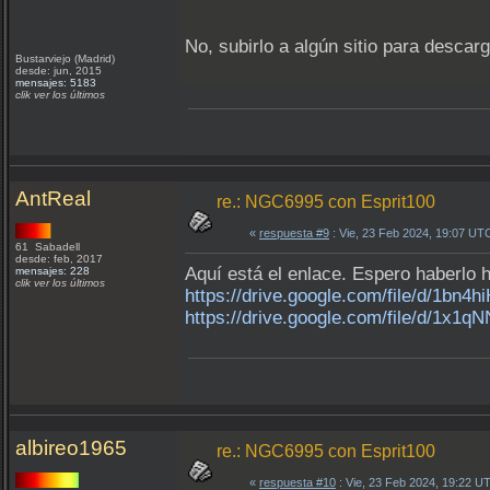
No, subirlo a algún sitio para descar
Bustarviejo (Madrid)
desde: jun, 2015
mensajes: 5183
clik ver los últimos
AntReal
re.: NGC6995 con Esprit100
«
respuesta #9
: Vie, 23 Feb 2024, 19:07 UT
61 Sabadell
desde: feb, 2017
Aquí está el enlace. Espero haberlo h
mensajes: 228
clik ver los últimos
https://drive.google.com/file/d/1
https://drive.google.com/file/d/1
albireo1965
re.: NGC6995 con Esprit100
«
respuesta #10
: Vie, 23 Feb 2024, 19:22 U