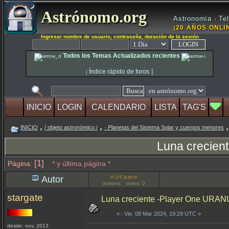
Astrónomo.org
Astronomía · Tel
¡20 AÑOS ONLIN
Ingresar nombre de usuario, contraseña, duración de la sesión
Todos los Temas Actualizados recientes
|
Índice rápido de foros
|
INICIO
LOGIN
CALENDARIO
LISTA
TAG'S
INICIO
/ objeto astronómico /
· Planetas del Sistema Solar y cuerpos menores
Luna crecien
[1]
Página:
* y última página *
Autor
astrons: votos: 0
stargate
Luna creciente -Player One URANU
«
: Vie, 08 Mar 2024, 19:29 UTC »
desde: nov, 2013