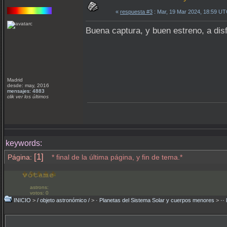
«
respuesta #3
: Mar, 19 Mar 2024, 18:59 UT
Buena captura, y buen estreno, a disf
Madrid
desde: may, 2016
mensajes: 4883
clik ver los últimos
keywords:
[1]
Página:
* final de la última página, y fin de tema.*
astrons:
votos: 0
INICIO
>
/ objeto astronómico /
>
· Planetas del Sistema Solar y cuerpos menores
>
··