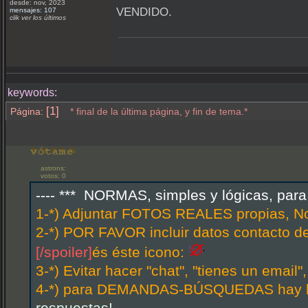
desde: nov, 2023
VENDIDO.
mensajes: 107
clik ver los últimos
keywords:
[1]
Página:
* final de la última página, y fin de tema.*
astrons:
votos: 0
---- *** NORMAS, simples y lógicas, par
1-*) Adjuntar FOTOS REALES propias, N
2-*) POR FAVOR incluir datos contacto d
[/spoiler]
és éste icono:
3-*) Evitar hacer "chat", "tienes un email
4-*) para DEMANDAS-BÚSQUEDAS hay hi