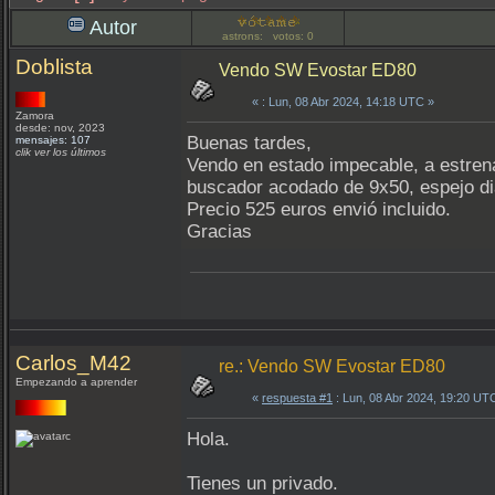
Autor
astrons: votos: 0
Doblista
Vendo SW Evostar ED80
«
: Lun, 08 Abr 2024, 14:18 UTC »
Zamora
desde: nov, 2023
Buenas tardes,
mensajes: 107
clik ver los últimos
Vendo en estado impecable, a estren
buscador acodado de 9x50, espejo diag
Precio 525 euros envió incluido.
Gracias
Carlos_M42
re.: Vendo SW Evostar ED80
Empezando a aprender
«
respuesta #1
: Lun, 08 Abr 2024, 19:20 UT
Hola.
Tienes un privado.