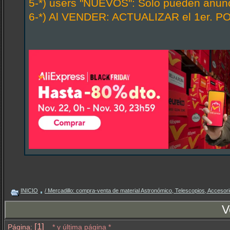
5-*) users "NUEVOS": Solo pueden anunci
6-*) Al VENDER: ACTUALIZAR el 1er. PO
INICIO
/ Mercadillo: compra-venta de material Astronómico, Telescopios, Accesorio
V
[1]
Página:
* y última página *