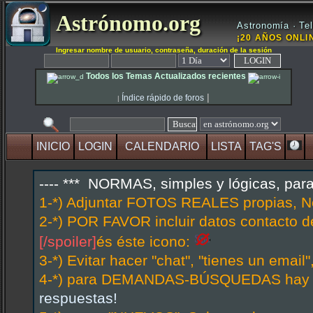
Astrónomo.org
Astronomía · Tel
¡20 AÑOS ONLIN
Ingresar nombre de usuario, contraseña, duración de la sesión
Todos los Temas Actualizados recientes
|
Índice rápido de foros
|
INICIO
LOGIN
CALENDARIO
LISTA
TAG'S
---- *** NORMAS, simples y lógicas, par
1-*) Adjuntar FOTOS REALES propias, N
2-*) POR FAVOR incluir datos contacto d
[/spoiler]
és éste icono:
3-*) Evitar hacer "chat", "tienes un emai
4-*) para DEMANDAS-BÚSQUEDAS hay hi
respuestas!