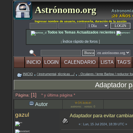
Astrónomo.org
Astronomía
¡20 AÑOS 
Ingresar nombre de usuario, contraseña, duración de la sesión
Todos los Temas Actualizados recientes
|
Índice rápido de foros
|
INICIO
LOGIN
CALENDARIO
LISTA
TAG'S
INICIO
/ instrumental, técnicas .../
· Oculares / lente Barlow / reductor fo
Adaptador pa
[1]
Página:
* y última página *
Autor
astrons: votos: 0
gazul
Adaptador para evitar cambiar 
«
: Lun, 15 Jul 2024, 18:39 UTC »