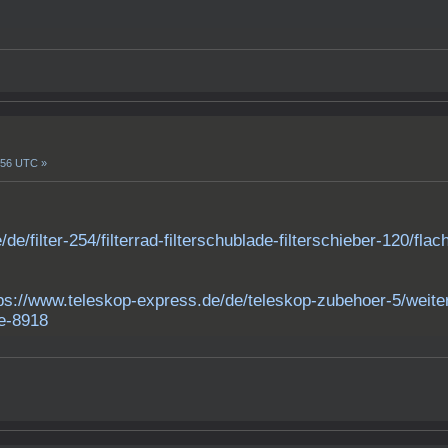
8:56 UTC »
/filter-254/filterrad-filterschublade-filterschieber-120/flach
ps://www.teleskop-express.de/de/teleskop-zubehoer-5/weite
pe-8918