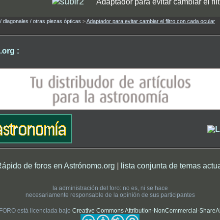
Adaptador para evitar cambiar el fil
 / diagonales / otras piezas ópticas
>
Adaptador para evitar cambiar el filtro con cada ocular
org :
Rápido de foros en Astrónomo.org
|
lista conjunta de temas actu
la administración del foro: no es, ni se hace
necesariamente responsable de la opinión de sus participantes
 FORO está licenciada bajo
Creative Commons Attribution-NonCommercial-ShareAlik