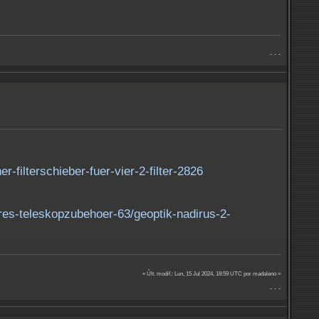
- - -
er-filterschieber-fuer-vier-2-filter-2826
res-teleskopzubehoer-63/geoptik-nadirus-2-
« Últ. modif.: Lun, 15 Jul 2024, 18:59 UTC por madaleno »
- - -