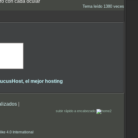
tro con cada ocular
Tema leído 1380 veces
alizados
|
subir rápido a encabezado
e 4.0 International