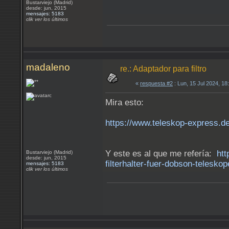
Bustarviejo (Madrid)
desde: jun, 2015
mensajes: 5183
clik ver los últimos
madaleno
re.: Adaptador para filtro
«
respuesta #2
: Lun, 15 Jul 2024, 1
Mira esto:
https://www.teleskop-express.de/de
Y este es al que me refería:
htt
Bustarviejo (Madrid)
desde: jun, 2015
filterhalter-fuer-dobson-telesko
mensajes: 5183
clik ver los últimos