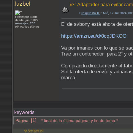
luzbel
re.: Adaptador para evitar camb
«
respuesta #3
: Mié, 17 Jul 2024, 0
Hemisferio Norte
desde: jun, 2022
El de svbony está ahora de ofe
mensajes: 205
clik ver los últimos
https://amzn.eu/d/0cqJDKOO
Va por imanes con lo que se sac
Trae un contenedor para 2" y otro
Comprando directamente al fabri
Sin la oferta de envío y aduanas
marca.
keywords:
[1]
Página:
* final de la última página, y fin de tema.*