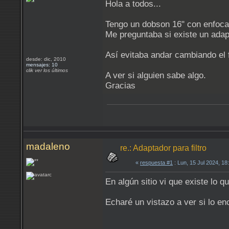
Hola a todos...
Tengo un dobson 16" con enfoca
Me preguntaba si existe un adapt
Así evitaba andar cambiando el f
desde: dic, 2010
mensajes: 10
clik ver los últimos
A ver si alguien sabe algo.
Gracias
madaleno
re.: Adaptador para filtro
«
respuesta #1
: Lun, 15 Jul 2024, 1
En algún sitio vi que existe lo qu
Echaré un vistazo a ver si lo en