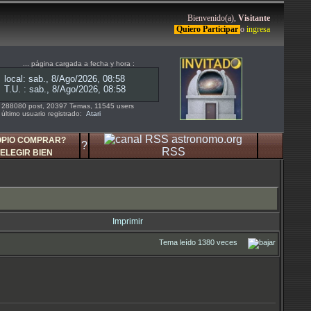
Bienvenido(a),
Visitante
Quiero Participar
o
ingresa
... página cargada a fecha y hora :
288080 post, 20397 Temas, 11545 users
último usuario registrado:
Atari
OPIO COMPRAR?
?
RSS
ELEGIR BIEN
Imprimir
Tema leído 1380 veces