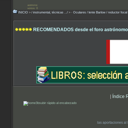
astrons:
votos: 0
INICIO
>
/ instrumental, técnicas .../
>
· Oculares / lente Barlow / reductor focal
RECOMENDADOS desde el foro astrónomo.
|
Índice 
subir rápido al encabezado
las aportaciones al