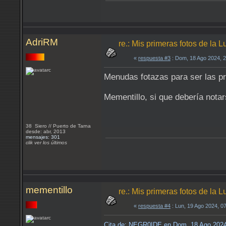
AdriRM
re.: Mis primeras fotos de l
«
respuesta #3
: Dom, 18 Ago 2024, 
Menudas fotazas para ser las p
Mementillo, si que debería notar
38 Siero // Puerto de Tarna
desde: abr, 2013
mensajes: 301
clik ver los últimos
mementillo
re.: Mis primeras fotos de l
«
respuesta #4
: Lun, 19 Ago 2024, 0
Cita de: NEGR0IDE en Dom, 18 Ago 202