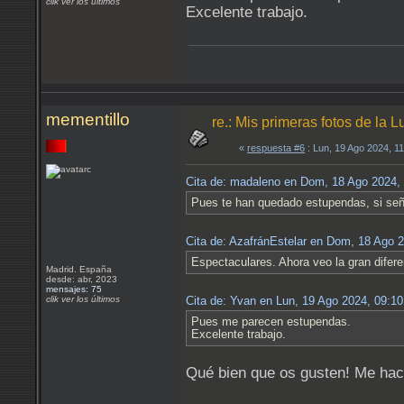
clik ver los últimos
Excelente trabajo.
mementillo
re.: Mis primeras fotos de l
«
respuesta #6
: Lun, 19 Ago 2024, 1
Cita de: madaleno en Dom, 18 Ago 2024,
Pues te han quedado estupendas, si señ
Cita de: AzafránEstelar en Dom, 18 Ago 
Espectaculares. Ahora veo la gran difer
Madrid. España
desde: abr, 2023
mensajes: 75
clik ver los últimos
Cita de: Yvan en Lun, 19 Ago 2024, 09:1
Pues me parecen estupendas.
Excelente trabajo.
Qué bien que os gusten! Me hace