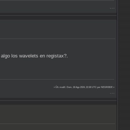
- - -
 algo los wavelets en registax?.
« Últ. modif.: Dom, 18 Ago 2024, 22:36 UTC por NEGR0IDE »
- - -