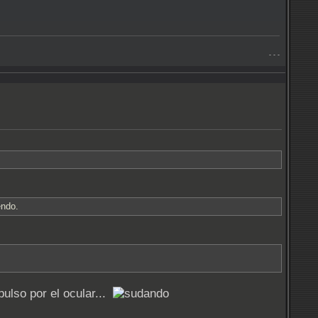
- - -
endo.
ulso por el ocular...