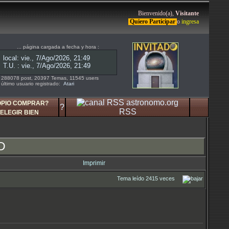
Bienvenido(a),
Visitante
Quiero Participar
o
ingresa
... página cargada a fecha y hora :
288078 post, 20397 Temas, 11545 users
último usuario registrado:
Atari
OPIO COMPRAR?
?
RSS
ELEGIR BIEN
D
Imprimir
Tema leído 2415 veces