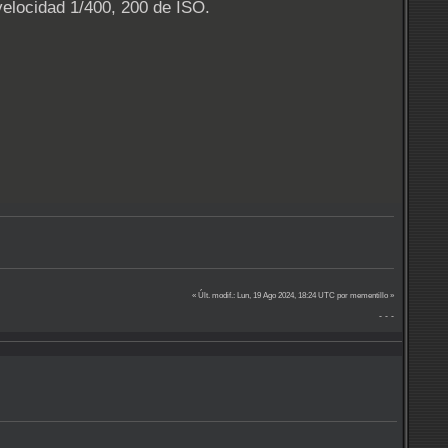
velocidad 1/400, 200 de ISO.
« Últ. modif.: Lun, 19 Ago 2024, 18:24 UTC por mementillo »
- - -