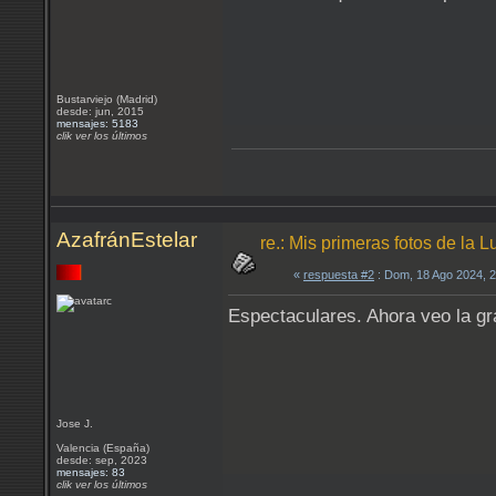
Bustarviejo (Madrid)
desde: jun, 2015
mensajes: 5183
clik ver los últimos
AzafránEstelar
re.: Mis primeras fotos de l
«
respuesta #2
: Dom, 18 Ago 2024, 
Espectaculares. Ahora veo la gr
Jose J.
Valencia (España)
desde: sep, 2023
mensajes: 83
clik ver los últimos