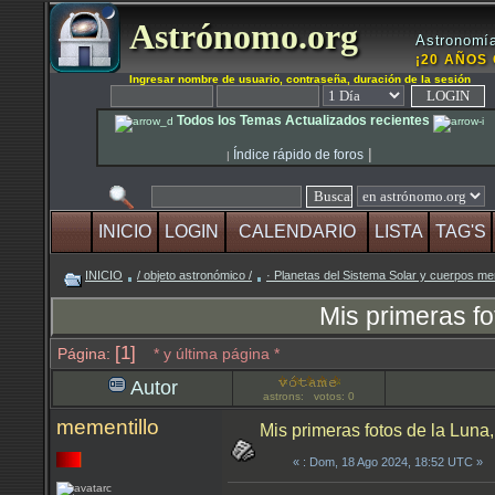
Astrónomo.org
Astronomía
¡20 AÑOS 
Ingresar nombre de usuario, contraseña, duración de la sesión
Todos los Temas Actualizados recientes
|
Índice rápido de foros
|
INICIO
LOGIN
CALENDARIO
LISTA
TAG'S
INICIO
/ objeto astronómico /
· Planetas del Sistema Solar y cuerpos m
Mis primeras f
[1]
Página:
* y última página *
Autor
astrons: votos: 0
mementillo
Mis primeras fotos de la Lu
«
: Dom, 18 Ago 2024, 18:52 UTC »