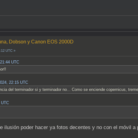
a Luna, Dobson y Canon EOS 2000D
1:12 UTC »
 21:44 UTC
or!!
2024, 22:15 UTC
encia del terminador si y terminador no... Como se enciende copernicus, trem
0 UTC
 ilusión poder hacer ya fotos decentes y no con el móvil a p