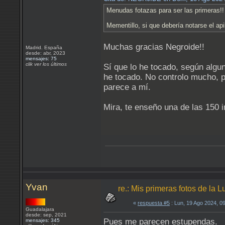
Menudas fotazas para ser las primeras!
Mementillo, si que debería notarse el ap
Muchas gracias Negroide!!
Madrid. España
desde: abr, 2023
mensajes: 75
clik ver los últimos
Sí que lo he tocado, según algun
he tocado. No controlo mucho, 
parece a mí.
Mira, te enseño una de las 150 
Yvan
re.: Mis primeras fotos de l
«
respuesta #5
: Lun, 19 Ago 2024, 0
Guadalajara
desde: sep, 2021
Pues me parecen estupendas.
mensajes: 345