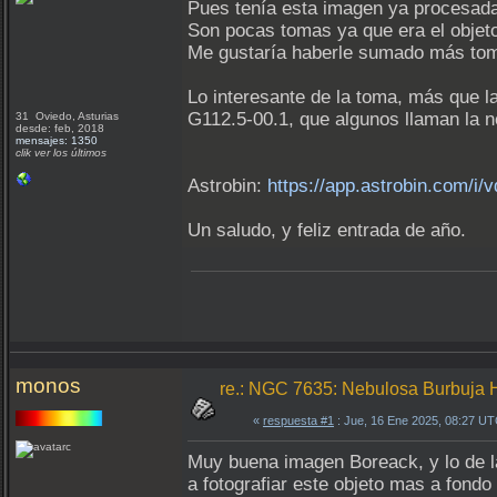
Pues tenía esta imagen ya procesada 
Son pocas tomas ya que era el objet
Me gustaría haberle sumado más tomas
Lo interesante de la toma, más que la
G112.5-00.1, que algunos llaman la n
31 Oviedo, Asturias
desde: feb, 2018
mensajes: 1350
clik ver los últimos
Astrobin:
https://app.astrobin.com/i/
Un saludo, y feliz entrada de año.
monos
re.: NGC 7635: Nebulosa Burbuja
«
respuesta #1
: Jue, 16 Ene 2025, 08:27 UT
Muy buena imagen Boreack, y lo de la
a fotografiar este objeto mas a fond