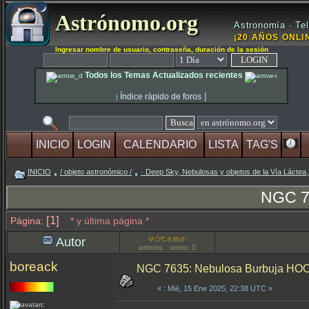
Astrónomo.org
Astronomía · Tel
¡20 AÑOS ONLIN
Ingresar nombre de usuario, contraseña, duración de la sesión
Todos los Temas Actualizados recientes
|
Índice rápido de foros
|
INICIO
LOGIN
CALENDARIO
LISTA
TAG'S
INICIO
/ objeto astronómico /
· Deep Sky, Nebulosas y objetos de la Vía Láctea,
NGC 7
[1]
Página:
* y última página *
Autor
astrons: votos: 0
boreack
NGC 7635: Nebulosa Burbuja HO
«
: Mié, 15 Ene 2025, 22:38 UTC »