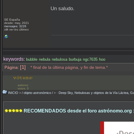
Un saludo.
SE España
desde: may, 2021
mensajes: 3226
clik ver los últimos
keywords:
bubble
nebula
nebulosa
burbuja
ngc7635
hoo
[1]
Página:
* final de la última página, y fin de tema.*
astrons:
votos: 0
INICIO
>
/ objeto astronómico /
>
· Deep Sky, Nebulosas y objetos de la Vía Láctea, Ga
RECOMENDADOS desde el foro astrónomo.org 