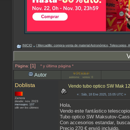
INICIO
/ Mercadillo: compra-venta de material Astronómico, Telescopios, Ac
V
[1]
Página:
* y última página *
Autor
astrons: votos: 0
Doblista
Vendo tubo optico SW Mak 1
«
: Sáb, 18 Ene 2025, 15:05 UTC »
Zamora
desde: nov, 2023
Hola,
mensajes: 107
clik ver los últimos
Vendo este fantástico telescopio
Tubo optico SW Maksutov-Cas
Con accesorios estandar, buscad
Precio 270 € envió incluido.