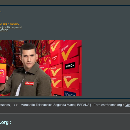
e.
 NO SER CANSINO.
e y SIN respuestas!
E VENDE
orios,... /
>
· Mercadillo Telescopios Segunda Mano [ ESPAÑA ] - Foro Astrónomo.org
>
Ve
org :