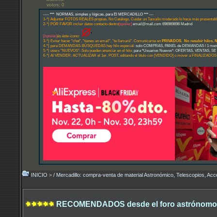
votos: 0
---- *** NORMAS, simples y lógicas, para El MERCADILLO *** ---
1-*) Adjuntar FOTOS REALES propias, No Catálogo, Cuidar un Tamaño moderado lo hace más presentabl
2-*) POR FAVOR incluir datos contacto dentro
[spoiler]
email@mail.com
696969696 Madrid
[/spoiler]
és éste icono:
3-*) Evitar hacer "chat", "tienes un email", "te llamaré". Comunicarse en
PRIVADOS. No resubir hilos,
4-*) para DEMANDAS-BÚSQUEDAS hay hilo especial:
solo COMPRAS, PANEL de DEMANDAS / 1 mensaj
5-*) users "NUEVOS": Solo pueden anunciar en el hilo:
para *Usuarios Nuevos*: OFERTAS, VENTAS, S
6-*) Al VENDER: ACTUALIZAR el 1er. POST, editando el título con [VENDIDO] o mover a FINALIZADOS
INICIO
>
/ Mercadillo: compra-venta de material Astronómico, Telescopios, Acces
RECOMENDADOS desde el foro astrónomo.