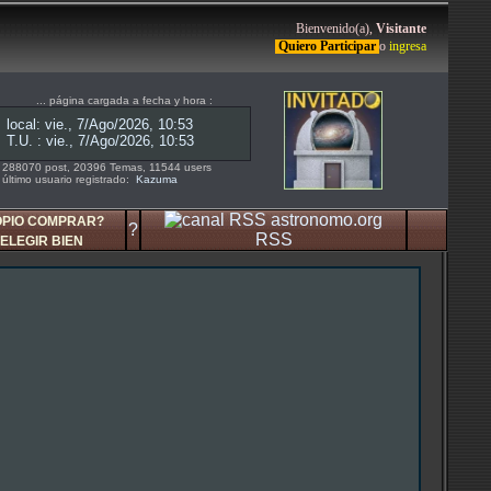
Bienvenido(a),
Visitante
Quiero Participar
o
ingresa
... página cargada a fecha y hora :
288070 post, 20396 Temas, 11544 users
último usuario registrado:
Kazuma
OPIO COMPRAR?
?
RSS
ELEGIR BIEN