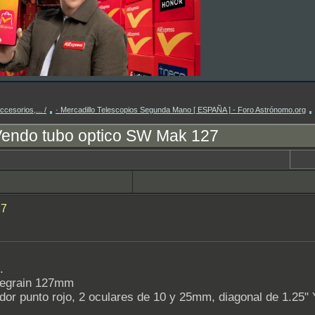
cesorios,... /
· Mercadillo Telescopios Segunda Mano [ ESPAÑA ] - Foro Astrónomo.org
endo tubo optico SW Mak 127
27
.
segrain 127mm
or punto rojo, 2 oculares de 10 y 25mm, diagonal de 1.25" 