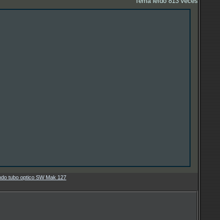
Tema leído 813 veces
ndo tubo optico SW Mak 127