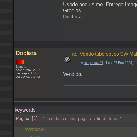
Usado poquísimo. Entrega imáge
Gracias
Doblista.
Doblista
re.: Vendo tubo optico SW Ma
«
respuesta #1
: Lun, 27 Ene 2025, 1
Zamora
desde: nov, 2023
Vendido.
mensajes: 107
clik ver los últimos
keywords:
[1]
Página:
* final de la última página, y fin de tema.*
astrons: