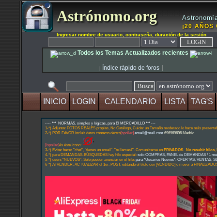
Astrónomo.org
Astronomía
¡20 AÑOS 
Ingresar nombre de usuario, contraseña, duración de la sesión
Todos los Temas Actualizados recientes
|
Índice rápido de foros
|
INICIO
LOGIN
CALENDARIO
LISTA
TAG'S
---- *** NORMAS, simples y lógicas, para El MERCADILLO *** ---
1-*) Adjuntar FOTOS REALES propias, No Catálogo, Cuidar un Tamaño moderado lo hace más presentab
2-*) POR FAVOR incluir datos contacto dentro
[spoiler]
email@mail.com
696969696 Madrid
[/spoiler]
és éste icono:
3-*) Evitar hacer "chat", "tienes un email", "te llamaré". Comunicarse en
PRIVADOS. No resubir hilos
4-*) para DEMANDAS-BÚSQUEDAS hay hilo especial:
solo COMPRAS, PANEL de DEMANDAS / 1 mensa
5-*) users "NUEVOS": Solo pueden anunciar en el hilo:
para *Usuarios Nuevos*: OFERTAS, VENTAS, 
6-*) Al VENDER: ACTUALIZAR el 1er. POST, editando el título con [VENDIDO] o mover a FINALIZADO