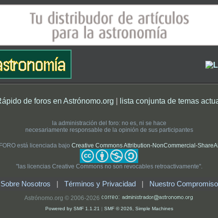
Rápido de foros en Astrónomo.org
|
lista conjunta de temas actu
la administración del foro: no es, ni se hace
necesariamente responsable de la opinión de sus participantes
 FORO está licenciada bajo
Creative Commons Attribution-NonCommercial-ShareAlik
"las licencias Creative Commons no son revocables retroactivamente".
Sobre Nosotros
|
Términos y Privacidad
|
Nuestro Compromiso
Astrónomo.org © 2006-2026
Powered by SMF 1.1.21
|
SMF © 2026, Simple Machines