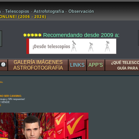
 · Telescopios · Astrofotografía · Observación
ONLINE! (2006 - 2026)
Recomendando desde 2009 a:
GALERÍA IMÁGENES
¿QUÉ TELESC
LINKS
APP'S
ASTROFOTOGRAFÍA
GUÍA PARA 
le.
, NO SER CANSINO.
je y SIN respuestas!
SE VENDE
S