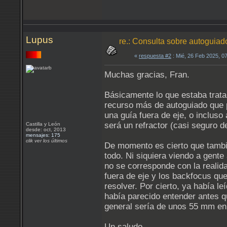
Lupus
re.: Consulta sobre autoguia
«
respuesta #2
: Mié, 26 Feb 2025, 0
Muchas gracias, Fran.
Básicamente lo que estaba trata
recurso más de autoguiado que p
una guía fuera de eje, o incluso
será un refractor (casi seguro 
Castilla y León
desde: oct, 2013
mensajes: 175
clik ver los últimos
De momento es cierto que tambié
todo. Ni siquiera viendo a gen
no se corresponde con la realid
fuera de eje y los backfocus qu
resolver. Por cierto, ya había 
había parecido entender antes q
general sería de unos 55 mm en
Un saludo