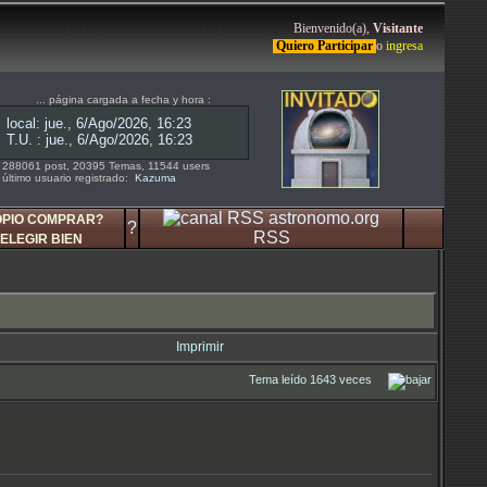
Bienvenido(a),
Visitante
Quiero Participar
o
ingresa
... página cargada a fecha y hora :
288061 post, 20395 Temas, 11544 users
último usuario registrado:
Kazuma
OPIO COMPRAR?
?
RSS
ELEGIR BIEN
Imprimir
Tema leído 1643 veces