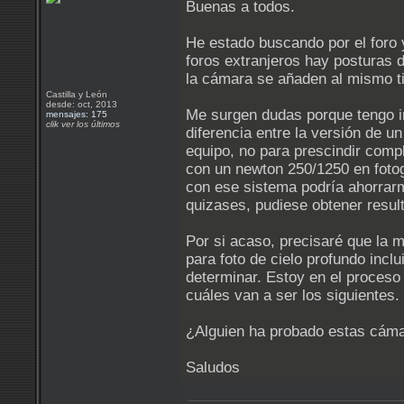
Buenas a todos.
He estado buscando por el foro 
foros extranjeros hay posturas di
la cámara se añaden al mismo tie
Castilla y León
desde: oct, 2013
Me surgen dudas porque tengo in
mensajes: 175
clik ver los últimos
diferencia entre la versión de u
equipo, no para prescindir com
con un newton 250/1250 en fotog
con ese sistema podría ahorrarm
quizases, pudiese obtener resu
Por si acaso, precisaré que la 
para foto de cielo profundo incl
determinar. Estoy en el proceso 
cuáles van a ser los siguientes.
¿Alguien ha probado estas cáma
Saludos