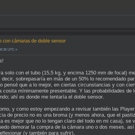
do con cámaras de doble sensor
08:35 UTC »
s!
ya solo con el tubo (15,5 kg, y encima 1250 mm de focal) 
s decir, sobrepasaría en más de un 50% lo recomendado par
o pensé que a lo mejor, en ciertas circunstancias y con cie
 cosita mínimamente presentable. Y las probabilidades de 
do; ahí es donde me tentaría el doble sensor.
omo, y como estoy empezando a revisar también las Playe
ncia de precio no es una broma (y menos ahora, que el past
afía es mejor que no lo tengan claro del todo en mi casa), 
puedo demorar la compra de la cámara uno o dos meses, así
flexionar (y también para sufrir).