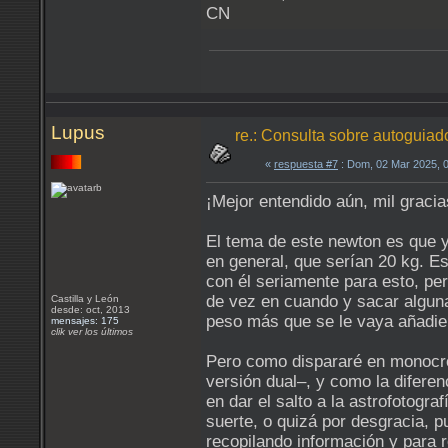
CN
Lupus
re.: Consulta sobre autoguia
«
respuesta #7
: Dom, 02 Mar 2025, 
¡Mejor entendido aún, mil gracia
El tema de este newton es que 
en general, que serían 20 kg. E
con él seriamente para esto, per
de vez en cuando y sacar alguna
Castilla y León
desde: oct, 2013
peso más que se le vaya añadien
mensajes: 175
clik ver los últimos
Pero como dispararé en monocr
versión dual–, y como la difere
en dar el salto a la astrofotogr
suerte, o quizá por desgracia, 
recopilando información y para re