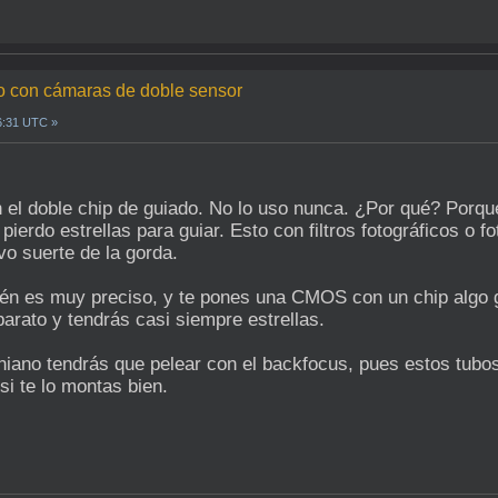
do con cámaras de doble sensor
6:31 UTC »
el doble chip de guiado. No lo uso nunca. ¿Por qué? Porque 
 pierdo estrellas para guiar. Esto con filtros fotográficos o 
vo suerte de la gorda.
n es muy preciso, y te pones una CMOS con un chip algo gr
barato y tendrás casi siempre estrellas.
niano tendrás que pelear con el backfocus, pues estos tubo
 te lo montas bien.