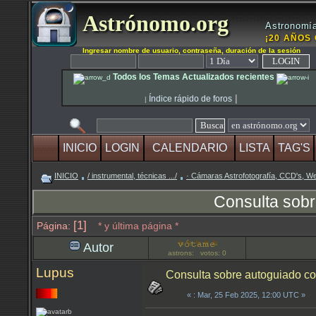
Astrónomo.org
Astronomía
¡20 AÑOS 
Ingresar nombre de usuario, contraseña, duración de la sesión
Todos los Temas Actualizados recientes
|
Índice rápido de foros
|
INICIO
LOGIN
CALENDARIO
LISTA
TAG'S
INICIO
/ instrumental, técnicas .../
· Cámaras Astrofotografía, CCD's, 
Consulta sobr
[1]
Página:
* y última página *
Autor
astrons: votos: 0
Lupus
Consulta sobre autoguiado c
«
: Mar, 25 Feb 2025, 12:00 UTC »