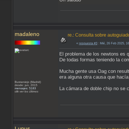
madaleno
re.: Consulta sobre autoguia
«
respuesta #3
: Mié, 26 Feb 2025, 1
El problema de los newtons es q
De todas formas teniendo la com
Mucha gente usa Oag con resultad
era alguna otra causa que hacía
Bustarviejo (Madrid)
desde: jun, 2015
La cámara de doble chip no se c
mensajes: 5183
clik ver los últimos
Lupus