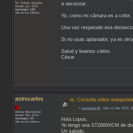
a necesitar.
53 Toledo, España
desde: jun, 2021
mensajes: 160
clik ver los últimos
Yo, como mi cámara es a color, n
Una vez respetado esa distanci
Si no usas aplanador, ya es otr
Salud y buenos cielos.
César
astrocarlos
re.: Consulta sobre autoguia
«
respuesta #6
: Sáb, 01 Mar 2025, 
Abrera (Barcelona)
desde: feb, 2014
Hola Lopus,
mensajes: 34
clik ver los últimos
Yo tengo una ST2000XCM de doble 
Un saludo,