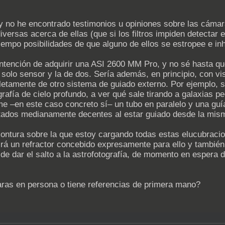
y no he encontrado testimonios u opiniones sobre las cáma
versas acerca de ellas (que si los filtros impiden detectar e
mpo posibilidades de que alguno de ellos se estropee e inhabi
tención de adquirir una ASI 2600 MM Pro, y no sé hasta qu
n solo sensor y la de dos. Sería además, en principio, con vi
pletamente de otro sistema de guiado externo. Por ejemplo,
rafía de cielo profundo, a ver qué sale tirando a galaxias 
e –en este caso concreto sí– un tubo en paralelo y una guía
ltados medianamente decentes al estar guiado desde la mis
montura sobre la que estoy cargando todas estas elucubracio
uirá un refractor concebido expresamente para ello y también
de dar el salto a la astrofotografía, de momento en espera 
ras en persona o tiene referencias de primera mano?