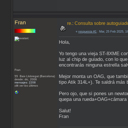
Fran
re.: Consulta sobre autoguia
«
respuesta #1
: Mar, 25 Feb 2025, 1
Hola,
Yo tengo una vieja ST-8XME con 
luz al chip de guiado, con lo que
encontrarás ninguna estrella sal
Fran
Mejor monta un OAG, que tambié
55 Baix Llobregat (Barcelona)
desde: dic, 2008
tipo Atik 314L+). Te saldrá más 
mensajes: 2208
clik ver los últimos
Pero ojo, que si pones un newto
quepa una rueda+OAG+cámara si
Salut!
Fran