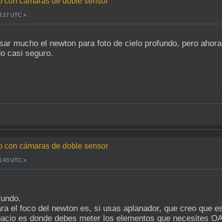
do con cámaras de doble sensor
08:17 UTC »
ar mucho el newton para foto de cielo profundo, pero ahora
do casi seguro.
do con cámaras de doble sensor
15:43 UTC »
fundo.
a el foco del newton es, si usas aplanador, que creo que es
cio es donde debes meter los elementos que necesites OAG, 