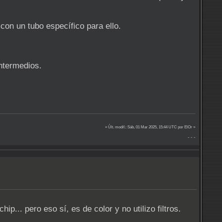
con un tubo específico para ello.
intermedios.
« Últ. modif.: Sáb, 01 Mar 2025, 15:44 UTC por ElOr »
- - -
... pero eso sí, es de color y no utilizo filtros.