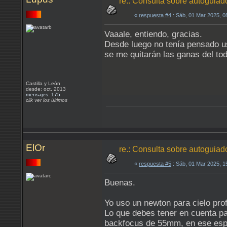
re.: Consulta sobre autoguia
«
respuesta #4
: Sáb, 01 Mar 2025, 
Vaaale, entiendo, gracias.
Desde luego no tenía pensado us
se me quitarán las ganas del to
Castilla y León
desde: oct, 2013
mensajes: 175
clik ver los últimos
ElOr
re.: Consulta sobre autoguia
«
respuesta #5
: Sáb, 01 Mar 2025, 
Buenas.
Yo uso un newton para cielo pro
Lo que debes tener en cuenta par
backfocus de 55mm, en ese espa