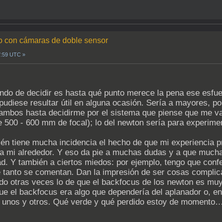
do con cámaras de doble sensor
7:59 UTC »
ndo de decidir es hasta qué punto merece la pena ese esfuer
udiese resultar útil en alguna ocasión. Sería a mayores, po
 ambos hasta decidirme por el sistema que piense que me va 
de 500 - 600 mm de focal); lo del newton sería para experim
n tiene mucha incidencia el hecho de que mi experiencia prá
te a mi alrededor. Y eso da pie a muchas dudas y a que mu
ad. Y también a ciertos miedos: por ejemplo, tengo que co
e tanto se comentan. Dan la impresión de ser cosas complica
leído otras veces lo de que el backfocus de los newton es m
ue el backfocus era algo que dependería del aplanador o, en
 unos y otros. Qué verde y qué perdido estoy de momento