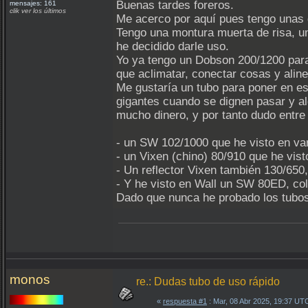
Buenas tardes foreros.
mensajes: 161
clik ver los últimos
Me acerco por aquí pues tengo unas d
Tengo una montura muerta de risa, un
he decidido darle uso.
Yo ya tengo un Dobson 200/1200 para 
que aclimatar, conectar cosas y alinea
Me gustaría un tubo para poner en es
gigantes cuando se dignen pasar y a
mucho dinero, y por tanto dudo entre
- un SW 102/1000 que he visto en var
- un Vixen (chino) 80/910 que he vist
- Un reflector Vixen también 130/650
- Y he visto en Wall un SW 80ED, co
Dado que nunca he probado los tubos
monos
re.: Dudas tubo de uso rápido
«
respuesta #1
: Mar, 08 Abr 2025, 19:37 UT