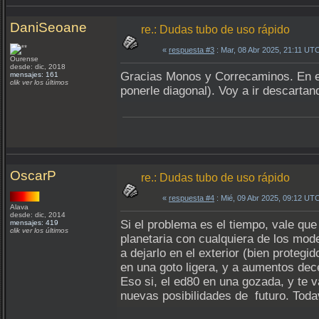
DaniSeoane
re.: Dudas tubo de uso rápido
«
respuesta #3
: Mar, 08 Abr 2025, 21:11 UT
Ourense
desde: dic, 2018
Gracias Monos y Correcaminos. En el 
mensajes: 161
clik ver los últimos
ponerle diagonal). Voy a ir descartan
OscarP
re.: Dudas tubo de uso rápido
«
respuesta #4
: Mié, 09 Abr 2025, 09:12 UT
Alava
desde: dic, 2014
Si el problema es el tiempo, vale que
mensajes: 419
clik ver los últimos
planetaria con cualquiera de los mo
a dejarlo en el exterior (bien prote
en una goto ligera, y a aumentos dec
Eso si, el ed80 en una gozada, y te 
nuevas posibilidades de futuro. Toda