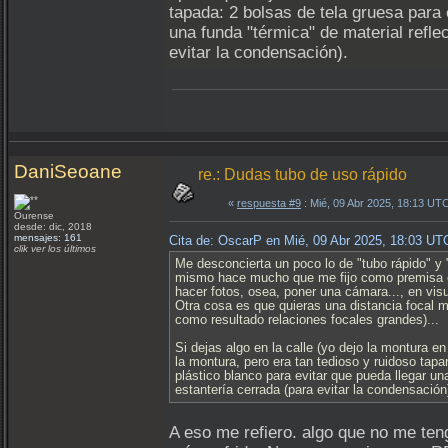
tapada: 2 bolsas de tela gruesa para 
una funda "térmica" de material reflec
evitar la condensación).
DaniSeoane
re.: Dudas tubo de uso rápido
«
respuesta #9
: Mié, 09 Abr 2025, 18:13 UT
Ourense
desde: dic, 2018
mensajes: 161
Cita de: OscarP en Mié, 09 Abr 2025, 18:03 UT
clik ver los últimos
Me desconcierta un poco lo de "tubo rápido" y 
mismo hace mucho que me fijo como premisa el qu
hacer fotos, osea, poner una cámara..., en visua
Otra cosa es que quieras una distancia focal m
como resultado relaciones focales grandes)...
Si dejas algo en la calle (yo dejo la montura e
la montura, pero era tan tedioso y ruidoso tapa
plástico blanco para evitar que pueda llegar un
estantería cerrada (para evitar la condensación
A eso me refiero. algo que no me ten