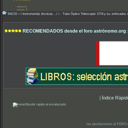
astrons:
votos: 0
INICIO
>
/ instrumental, técnicas .../
>
· Tubo Óptico Telescopio: OTA y su: enfocador, 
RECOMENDADOS desde el foro astrónomo.org 
|
Índice Rápid
subir rápido al encabezado
las aportaciones al FORO 