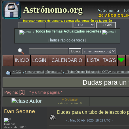
Astrónomo.org
Astronomía · Tel
¡20 AÑOS ONLIN
Ingresar nombre de usuario, contraseña, duración de la sesión
Todos los Temas Actualizados recientes
|
Índice rápido de foros
|
INICIO
LOGIN
CALENDARIO
LISTA
TAG'S
INICIO
/ instrumental, técnicas .../
· Tubo Óptico Telescopio: OTA y su: enfocado
Dudas para un t
[1]
Página:
* y última página *
Autor
astrons: votos: 0
DaniSeoane
Dudas para un tubo de telescopio 
«
: Mar, 08 Abr 2025, 18:52 UTC »
Ourense
desde: dic, 2018