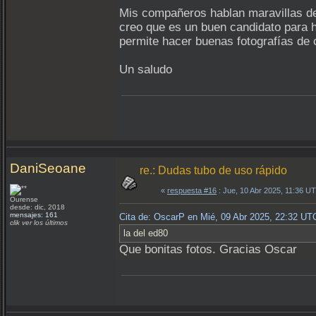
Mis compañeros hablan maravillas de
creo que es un buen candidato para 
permite hacer buenas fotografías de c
Un saludo
DaniSeoane
re.: Dudas tubo de uso rápido
«
respuesta #16
: Jue, 10 Abr 2025, 11:36 U
Ourense
desde: dic, 2018
mensajes: 161
Cita de: OscarP en Mié, 09 Abr 2025, 22:32 UT
clik ver los últimos
la del ed80
Que bonitas fotos. Gracias Oscar