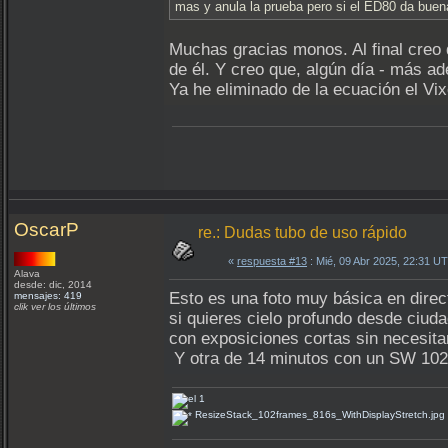
mas y anula la prueba pero si el ED80 da buen
Muchas gracias monos. Al final creo
de él. Y creo que, algún día - más ad
Ya he eliminado de la ecuación el Vixe
OscarP
re.: Dudas tubo de uso rápido
«
respuesta #13
: Mié, 09 Abr 2025, 22:31 U
Alava
desde: dic, 2014
Esto es una foto muy básica en direc
mensajes: 419
clik ver los últimos
si quieres cielo profundo desde ciud
con exposiciones cortas sin necesitar
Y otra de 14 minutos con un SW 102f5
ResizeStack_102frames_816s_WithDisplayStretch.jpg