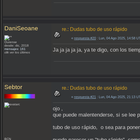
DaniSeoane
re.: Dudas tubo de uso rápido
«
respuesta #20
: Lun, 04 Ago 2025, 14:58 U
Ourense
desde: dic, 2018
Ja ja ja ja ja, ya te digo, con los tie
mensajes: 161
clik ver los últimos
Sebtor
re.: Dudas tubo de uso rápido
«
respuesta #21
: Lun, 04 Ago 2025, 21:13 U
ojo ,
que puede malentenderse, si se lee p
tubo de uso rápido, o sea para pone
puede parecer un "tubo rápido" como
BCN