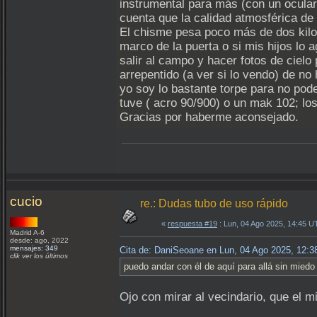
instrumental para más (con un ocular
cuenta que la calidad atmosférica de
El chisme pesa poco más de dos kilos
marco de la puerta o si mis hijos lo 
salir al campo y hacer fotos de ciel
arrepentido (a ver si lo vendo) de n
yo soy lo bastante torpe para no pode
tuve ( acro 90/900) o un mak 102; lo
Gracias por haberme aconsejado.
cucio
re.: Dudas tubo de uso rápido
«
respuesta #19
: Lun, 04 Ago 2025, 14:45 U
Madrid A-6
desde: ago, 2022
mensajes: 349
Cita de: DaniSeoane en Lun, 04 Ago 2025, 12:
clik ver los últimos
puedo andar con él de aquí para allá sin miedo 
Ojo con mirar al vecindario, que el 