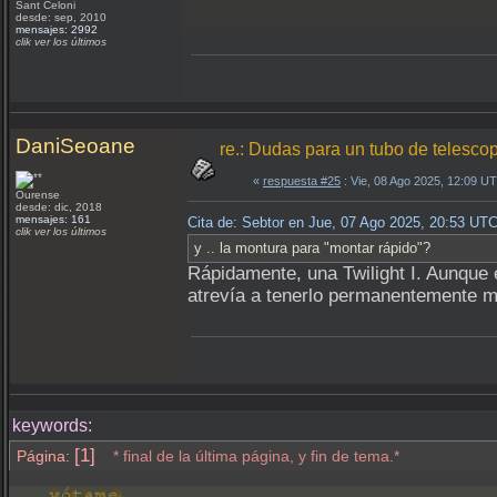
Sant Celoni
desde: sep, 2010
mensajes: 2992
clik ver los últimos
DaniSeoane
re.: Dudas para un tubo de telesco
«
respuesta #25
: Vie, 08 Ago 2025, 12:09 U
Ourense
desde: dic, 2018
mensajes: 161
Cita de: Sebtor en Jue, 07 Ago 2025, 20:53 UT
clik ver los últimos
y .. la montura para "montar rápido"?
Rápidamente, una Twilight I. Aunque
atrevía a tenerlo permanentemente m
keywords:
[1]
Página:
* final de la última página, y fin de tema.*