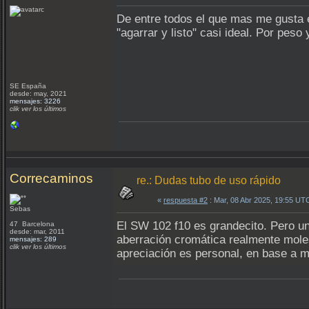
De entre todos el que mas me gusta e
"agarrar y listo" casi ideal. Por peso
SE España
desde: may, 2021
mensajes: 3226
clik ver los últimos
Correcaminos
re.: Dudas tubo de uso rápido
«
respuesta #2
: Mar, 08 Abr 2025, 19:55 UT
Sebas
El SW 102 f10 es grandecito. Pero u
47 Barcelona
desde: mar, 2011
aberración cromática realmente moles
mensajes: 289
clik ver los últimos
apreciación es personal, en base a m