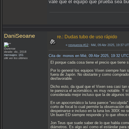
vale que el equipo que prueba sea bue
DaniSeoane
re.: Dudas tubo de uso rápido
«
respuesta #12
: Mié, 09 Abr 2025, 19:37 U
Ourense
desde: dic, 2018
mensajes: 161
Cita de: monos en Mié, 09 Abr 2025, 19:32 UTC
clik ver los últimos
El porque cada cosa tiene el precio que tiene
Por lo general los equipos Vixen siempre han 
fuera de Japón. No obstante y como comprador
desfavorable.
Dicho esto, da igual que el Vixen sea casi ta
te parezca el acromático, es muy notable. Y 
considerada mejor incluso que la de algunos tri
En un apocromàtico la luna parece "esculpida"
corto de focal lo cual permite la observación 
despeinarse e incluso en la luna los 300X no 
Un buen ED siempre responde y lo que ofrece 
Jon Teus que suele saber de lo que habla come
diámetros. Es algo así como el estándar para 