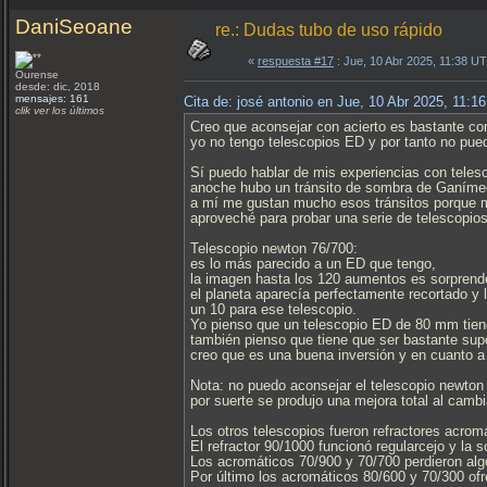
DaniSeoane
re.: Dudas tubo de uso rápido
«
respuesta #17
: Jue, 10 Abr 2025, 11:38 U
Ourense
desde: dic, 2018
mensajes: 161
Cita de: josé antonio en Jue, 10 Abr 2025, 11:1
clik ver los últimos
Creo que aconsejar con acierto es bastante co
yo no tengo telescopios ED y por tanto no pued
Sí puedo hablar de mis experiencias con teles
anoche hubo un tránsito de sombra de Ganíme
a mí me gustan mucho esos tránsitos porque me
aproveché para probar una serie de telescopios
Telescopio newton 76/700:
es lo más parecido a un ED que tengo,
la imagen hasta los 120 aumentos es sorpren
el planeta aparecía perfectamente recortado y
un 10 para ese telescopio.
Yo pienso que un telescopio ED de 80 mm tien
también pienso que tiene que ser bastante su
creo que es una buena inversión y en cuanto 
Nota: no puedo aconsejar el telescopio newto
por suerte se produjo una mejora total al cambia
Los otros telescopios fueron refractores acrom
El refractor 90/1000 funcionó regularcejo y la
Los acromáticos 70/900 y 70/700 perdieron alg
Por último los acromáticos 80/600 y 70/300 ofr