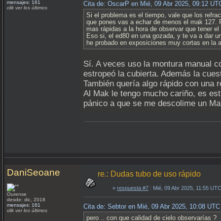
mensajes: 161
Cita de: OscarP en Mié, 09 Abr 2025, 09:12 UT
clik ver los últimos
Si el problema es el tiempo, vale que los refr
que pones vas a echar de menos el mak 127. Par
mas rápidas a la hora de observar que tener e
Eso si, el ed80 en una gozada, y te va a dar u
he probado en exposiciones muy cortas en la a
Sí. A veces uso la montura manual co
estropeó la cubierta. Además la cues
También quería algo rápido con una r
Al Mak le tengo mucho cariño, es es
pánico a que se me descolime un Maks
DaniSeoane
re.: Dudas tubo de uso rápido
«
respuesta #7
: Mié, 09 Abr 2025, 11:55 UTC
Ourense
desde: dic, 2018
mensajes: 161
Cita de: Sebtor en Mié, 09 Abr 2025, 10:08 UTC
clik ver los últimos
pero .. con que calidad de cielo observarías ?