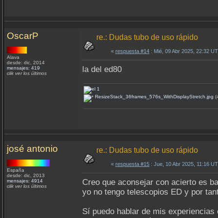
OscarP
re.: Dudas tubo de uso rápido
«
respuesta #14
: Mié, 09 Abr 2025, 22:32 U
Alava
desde: dic, 2014
la del ed80
mensajes: 419
clik ver los últimos
ResizeStack_36frames_576s_WithDisplayStretch.jpg
(
josé antonio
re.: Dudas tubo de uso rápido
«
respuesta #15
: Jue, 10 Abr 2025, 11:16 U
España
desde: dic, 2013
Creo que aconsejar con acierto es b
mensajes: 4914
clik ver los últimos
yo no tengo telescopios ED y por tant
Sí puedo hablar de mis experiencias 