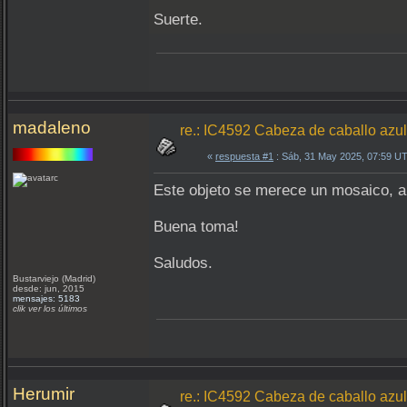
Suerte.
madaleno
re.: IC4592 Cabeza de caballo az
«
respuesta #1
: Sáb, 31 May 2025, 07:59 U
Este objeto se merece un mosaico, a
Buena toma!
Saludos.
Bustarviejo (Madrid)
desde: jun, 2015
mensajes: 5183
clik ver los últimos
Herumir
re.: IC4592 Cabeza de caballo az