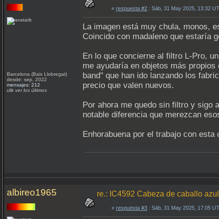
«
respuesta #2
: Sáb, 31 May 2025, 13:32 U
La imagen está muy chula, monos, es u
Coincido con madaleno que estaría g
En lo que concierne al filtro L-Pro, u
me ayudaría en objetos más propios 
band" que han ido lanzando los fabri
Barcelona (Baix Llobregat)
desde: sep, 2022
precio que valen nuevos.
mensajes: 212
clik ver los últimos
Por ahora me quedo sin filtro y sig
notable diferencia que merezcan es
Enhorabuena por el trabajo con esta 
albireo1965
re.: IC4592 Cabeza de caballo az
«
respuesta #3
: Sáb, 31 May 2025, 17:05 U