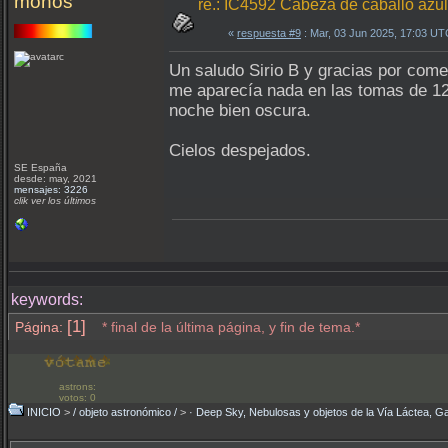
monos
re.: IC4592 Cabeza de caballo az
«
respuesta #9
: Mar, 03 Jun 2025, 17:03 UT
Un saludo Sirio B y gracias por come
me aparecía nada en las tomas de 120
noche bien oscura.
Cielos despejados.
SE España
desde: may, 2021
mensajes: 3226
clik ver los últimos
keywords:
[1]
Página:
* final de la última página, y fin de tema.*
astrons:
votos: 0
INICIO
>
/ objeto astronómico /
>
· Deep Sky, Nebulosas y objetos de la Vía Láctea, Ga