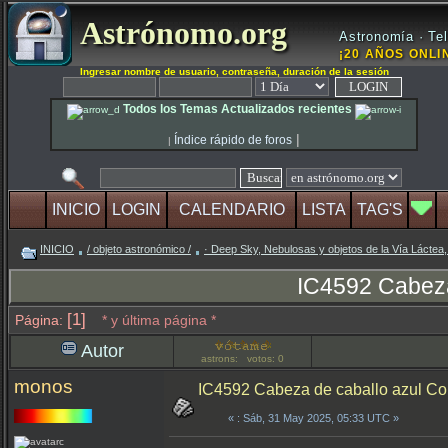
Astrónomo.org
Astronomía · Tel
¡20 AÑOS ONLIN
Ingresar nombre de usuario, contraseña, duración de la sesión
Todos los Temas Actualizados recientes
|
Índice rápido de foros
|
INICIO
LOGIN
CALENDARIO
LISTA
TAG'S
INICIO
/ objeto astronómico /
· Deep Sky, Nebulosas y objetos de la Vía Láctea,
IC4592 Cabeza
[1]
Página:
* y última página *
Autor
astrons: votos: 0
monos
IC4592 Cabeza de caballo azul C
«
: Sáb, 31 May 2025, 05:33 UTC »