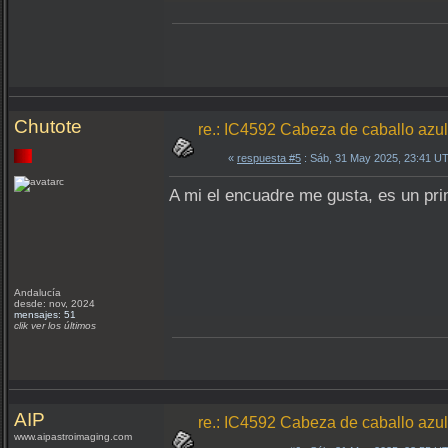
Chutote
re.: IC4592 Cabeza de caballo az
«
respuesta #5
: Sáb, 31 May 2025, 23:41 U
A mi el encuadre me gusta, es un pr
Andalucía
desde: nov, 2024
mensajes: 51
clik ver los últimos
AIP
re.: IC4592 Cabeza de caballo az
www.aipastroimaging.com