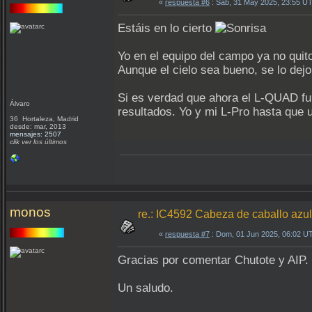
«
respuesta #6
: Sáb, 31 May 2025, 23:55 U
Estáis en lo cierto
Yo en el equipo del campo ya no qui
Aunque el cielo sea bueno, se lo dej
Si es verdad que ahora el L-QUAD fu
Álvaro
resultados. Yo y mi L-Pro hasta que 
36 Hortaleza, Madrid
desde: mar, 2013
mensajes: 2507
clik ver los últimos
monos
re.: IC4592 Cabeza de caballo az
«
respuesta #7
: Dom, 01 Jun 2025, 06:02 U
Gracias por comentar Chutote y AIP
Un saludo.