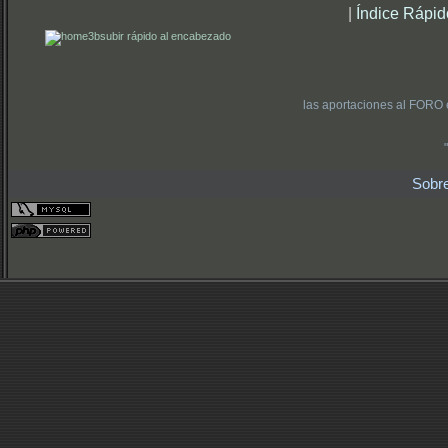
|
Índice Rápid
subir rápido al encabezado
las aportaciones al FORO 
Sobr