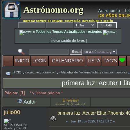
Astrónomo.org
Astronomía · Tel
¡20 AÑOS ONLIN
Ingresar nombre de usuario, contraseña, duración de la sesión
Todos los Temas Actualizados recientes
|
Índice rápido de foros
|
INICIO
LOGIN
CALENDARIO
LISTA
TAG'S
INICIO
/ objeto astronómico /
· Planetas del Sistema Solar y cuerpos menores
primera luz: Acuter El
[1]
Página:
* y última página *
Autor
astrons: 3.29 votos: 1
julio00
primera luz: Acuter Elite Phoenix 
«
: Jue, 19 Jun 2025, 17:12 UTC »
51 TARRAGONA
desde: jul, 2013