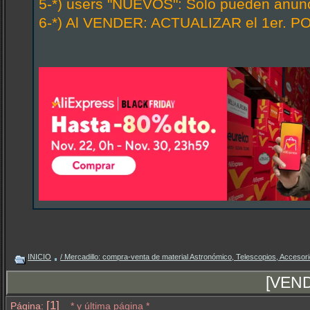
5-*) users "NUEVOS": Solo pueden anunci
6-*) Al VENDER: ACTUALIZAR el 1er. PO
INICIO
/ Mercadillo: compra-venta de material Astronómico, Telescopios, Accesorio
[VEND
[1]
Página:
* y última página *