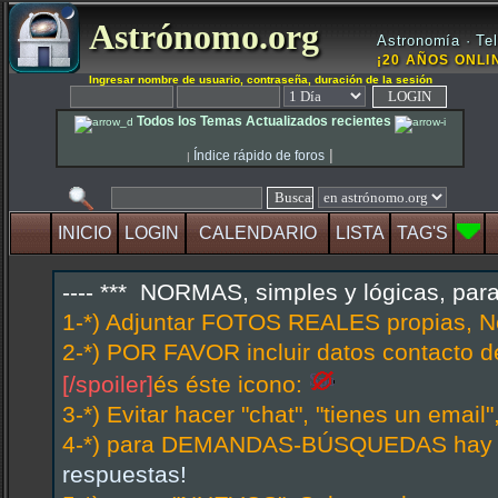
Astrónomo.org
Astronomía · Tel
¡20 AÑOS ONLIN
Ingresar nombre de usuario, contraseña, duración de la sesión
Todos los Temas Actualizados recientes
|
Índice rápido de foros
|
INICIO
LOGIN
CALENDARIO
LISTA
TAG'S
---- *** NORMAS, simples y lógicas, par
1-*) Adjuntar FOTOS REALES propias, N
2-*) POR FAVOR incluir datos contacto d
[/spoiler]
és éste icono:
3-*) Evitar hacer "chat", "tienes un emai
4-*) para DEMANDAS-BÚSQUEDAS hay hi
respuestas!