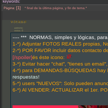
keywords:
[1]
Página:
* final de la última página, y fin de tema.*
astrons:
votos: 0
---- *** NORMAS, simples y lógicas, par
1-*) Adjuntar FOTOS REALES propias, N
2-*) POR FAVOR incluir datos contacto d
[/spoiler]
és éste icono:
3-*) Evitar hacer "chat", "tienes un email
4-*) para DEMANDAS-BÚSQUEDAS hay hi
respuestas!
5-*) users "NUEVOS": Solo pueden anunci
6-*) Al VENDER: ACTUALIZAR el 1er. POS