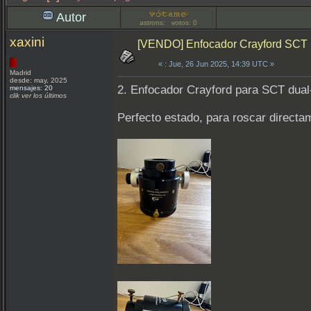
Autor
astrons: votos: 0
xaxini
[VENDO] Enfocador Crayford SCT
«
: Jue, 26 Jun 2025, 14:39 UTC »
Madrid
desde: may, 2025
2. Enfocador Crayford para SCT dua
mensajes: 20
clik ver los últimos
Perfecto estado, para roscar directam