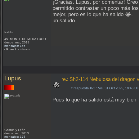
¡Gracias, Lupus, por comentar! Creo
permitido contrastar un poco más lo
mejor, pero es lo que ha salido 😂.
un saludo.
Pablo
45 MONTE DE MEDA LUGO
desde: mar, 2018
mensajes: 155
clik ver los últimos
Lupus
re.: Sh2-114 Nebulosa del dragon v
«
respuesta #23
: Vie, 31 Oct 2025, 18:46 U
Pues lo que ha salido está muy bie
Castilla y León
desde: oct, 2013
mensajes: 175