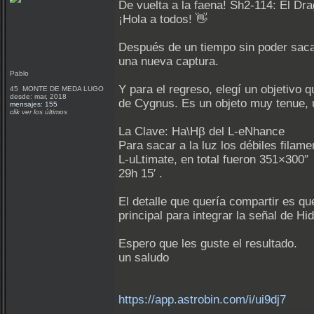
De vuelta a la faena! Sh2-114: El Dr
¡Hola a todos! 👋
Después de un tiempo sin poder saca
una nueva captura.
Pablo
Y para el regreso, elegí un objetivo
45 MONTE DE MEDA LUGO
desde: mar, 2018
de Cygnus. Es un objeto muy tenue, 
mensajes: 155
clik ver los últimos
La Clave: Ha\Hβ del L-eNhance
Para sacar a la luz los débiles fila
L-uLtimate, en total fueron 351×300″
29h 15′ .
El detalle que quería compartir es que 
principal para integrar la señal de H
Espero que les guste el resultado.
un saludo
https://app.astrobin.com/i/ui9dj7