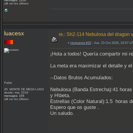
mensajes: 1350
clik ver los últimos
luacesx
re.: Sh2-114 Nebulosa del dragon v
«
respuesta #20
: Jue, 23 Oct 2025, 23:57 U
¡Hola a todos! Quería compartir mi r
La meta era maximizar el detalle y e
--Datos Brutos Acumulados:
Pablo
Nebulosa (Banda Estrecha):41 horas t
45 MONTE DE MEDA LUGO
desde: mar, 2018
y H\beta.
mensajes: 155
clik ver los últimos
Estrellas (Color Natural):1.5 horas 
Espero que os guste .
Un saludo.