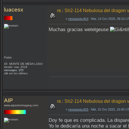
luacesx
re.: Sh2-114 Nebulosa del dragon v
«
respuesta #14
: Mar, 14 Oct 2025, 08:10 U
Muchas gracias wetelgeuse
Pablo
45 MONTE DE MEDA LUGO
desde: mar, 2018
mensajes: 155
clik ver los últimos
AIP
re.: Sh2-114 Nebulosa del dragon v
www.aipastroimaging.com
«
respuesta #15
: Mié, 15 Oct 2025, 19:40 U
Doy fe que es complicada. La dispare 
Yo le dedicaría una noche a sacar 