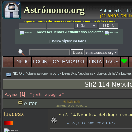
Astrónomo.org
Astronomía · Tel
¡20 AÑOS ONLIN
Ingresar nombre de usuario, contraseña, duración de la sesión
Todos los Temas Actualizados recientes
|
Índice rápido de foros
|
INICIO
LOGIN
CALENDARIO
LISTA
TAG'S
INICIO
/ objeto astronómico /
· Deep Sky, Nebulosas y objetos de la Vía Láctea,
Sh2-114 Nebulos
[1]
Página:
* y última página *
Autor
astrons: 5.09 votos: 1
luacesx
Sh2-114 Nebulosa del dragon volad
«
: Vie, 10 Oct 2025, 22:29 UTC »