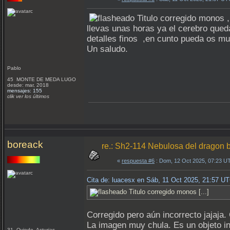
Titulo corregido monos 
llevas unas horas ya el cerebro qued
detalles finos ,en cunto pueda os mu
Un saludo.
Pablo
45 MONTE DE MEDA LUGO
desde: mar, 2018
mensajes: 155
clik ver los últimos
boreack
re.: Sh2-114 Nebulosa del dragon 
«
respuesta #6
: Dom, 12 Oct 2025, 07:23 U
Cita de: luacesx en Sáb, 11 Oct 2025, 21:57 U
Titulo corregido monos [...]
Corregido pero aún incorrecto jajaja
La imagen muy chula. Es un objeto i
31 Oviedo, Asturias