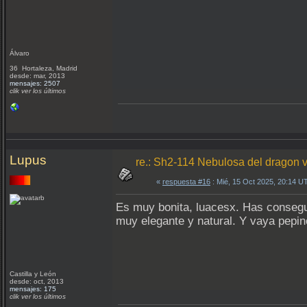
Álvaro
36 Hortaleza, Madrid
desde: mar, 2013
mensajes: 2507
clik ver los últimos
Lupus
re.: Sh2-114 Nebulosa del dragon v
«
respuesta #16
: Mié, 15 Oct 2025, 20:14 U
Es muy bonita, luacesx. Has consegui
muy elegante y natural. Y vaya pepi
Castilla y León
desde: oct, 2013
mensajes: 175
clik ver los últimos