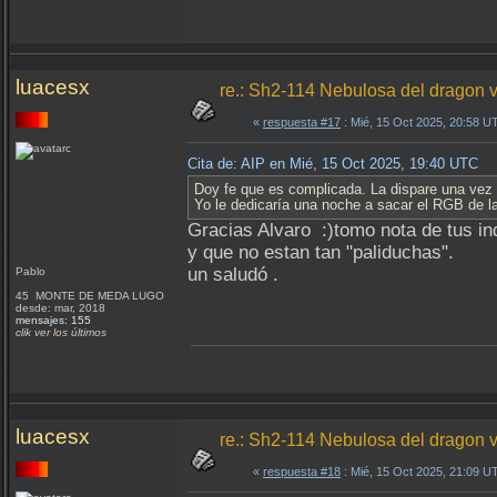
luacesx
re.: Sh2-114 Nebulosa del dragon v
«
respuesta #17
: Mié, 15 Oct 2025, 20:58 U
Cita de: AIP en Mié, 15 Oct 2025, 19:40 UTC
Doy fe que es complicada. La dispare una vez en
Yo le dedicaría una noche a sacar el RGB de
Gracias Alvaro :)tomo nota de tus in
y que no estan tan "paliduchas".
un saludó .
Pablo
45 MONTE DE MEDA LUGO
desde: mar, 2018
mensajes: 155
clik ver los últimos
luacesx
re.: Sh2-114 Nebulosa del dragon v
«
respuesta #18
: Mié, 15 Oct 2025, 21:09 U