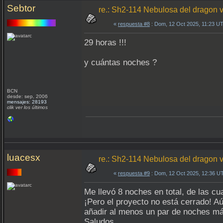
Sebtor
re.: Sh2-114 Nebulosa del dragon v
«
respuesta #8
: Dom, 12 Oct 2025, 11:23 U
29 horas !!!
y cuántas noches ?
BCN
desde: sep, 2006
mensajes: 28193
clik ver los últimos
luacesx
re.: Sh2-114 Nebulosa del dragon v
«
respuesta #9
: Dom, 12 Oct 2025, 12:36 U
Me llevó 8 noches en total, de las cu
​¡Pero el proyecto no está cerrado! A
añadir al menos un par de noches má
Saludos