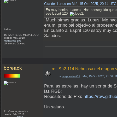
Cita de: Lupus en Mié, 15 Oct 2025, 20:14 UTC
Es muy bonita, luacesx. Has conseguido que qu
ese Esprit 120
¡Muchísimas gracias, Lupus! Me hace 
era mi principal objetivo al procesar
Pablo
En cuanto al Esprit 120 estoy muy co
Saludos.
45 MONTE DE MEDA LUGO
desde: mar, 2018
mensajes: 155
clik ver los últimos
boreack
re.: Sh2-114 Nebulosa del dragon v
«
respuesta #19
: Mié, 15 Oct 2025, 21:36 U
Para las estrellas, hay un script de
las RGB:
Repositorio de Pixi:
https://raw.githu
Un saludo.
31 Oviedo, Asturias
desde: feb, 2018