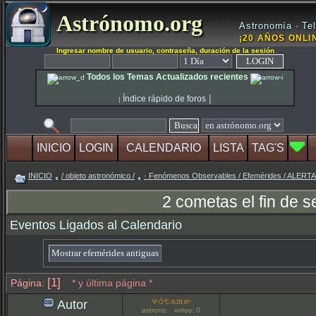
Astrónomo.org
Astronomía · Tel
¡20 AÑOS ONLIN
Ingresar nombre de usuario, contraseña, duración de la sesión
Todos los Temas Actualizados recientes
|
Índice rápido de foros
|
INICIO
LOGIN
CALENDARIO
LISTA
TAG'S
INICIO
/ objeto astronómico /
· Fenómenos Observables / Efemérides / ALER
2 cometas el fin de 
Eventos Ligados al Calendario
[1]
Página:
* y última página *
Autor
astrons: votos: 0