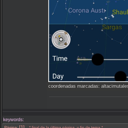
coordenadas marcadas: altacimutale
keywords:
[1]
Página:
* final de la última página, y fin de tema.*