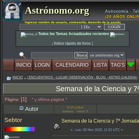
Astrónomo.org
Astronomía · Tel
¡20 AÑOS ONLIN
Ingresar nombre de usuario, contraseña, duración de la sesión
Todos los Temas Actualizados recientes
|
Índice rápido de foros
|
INICIO
LOGIN
CALENDARIO
LISTA
TAG'S
INICIO
/ ENCUENTROS - LUGAR OBSERVACIÓN - BLOG - ASTRO.GALERíA /
Semana de la Ciencia y 7
[1]
Página:
* y última página *
Autor
astrons: votos: 0
Sebtor
Semana de la Ciencia y 7ª Jornada
«
: Lun, 03 Nov 2025, 11:52 UTC »