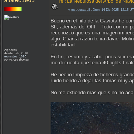
albireo1965
re.: La Nebulosa del Árbol de Nav
«
respuesta #8
: Dom, 14 Dic 2025, 12:15 U
Bueno en el hilo de la Gaviota he co
SII, además del OIII. Todo con un pe
reconozco que es una imagen impens
algo. Cuanta razón tenia Javier Moli
estabilidad.
Algeciras
desde: feb, 2018
En fin, resumo y acabo, pues sincera
mensajes: 1036
clik ver los últimos
me di cuenta que tenia 40 lights fina
He hecho limpieza de ficheros grand
ruido tiendo a dejar las tomas muy 
No me extiendo mas que sino no acabo