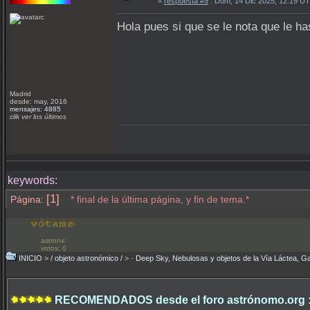
«
respuesta #9
: Dom, 14 Dic 2025, 12:19 U
Hola pues si que se le nota que le ha
Madrid
desde: may, 2016
mensajes: 4885
clik ver los últimos
keywords:
[1]
Página:
* final de la última página, y fin de tema.*
astrons:
votos: 0
INICIO
>
/ objeto astronómico /
>
· Deep Sky, Nebulosas y objetos de la Vía Láctea, Ga
RECOMENDADOS desde el foro astrónomo.org 