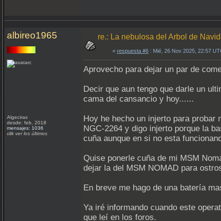
albireo1965
re.: La nebulosa del Arbol de Navi
«
respuesta #6
: Mié, 26 Nov 2025, 22:57 UT
Aprovecho para dejar un par de comen
Decir que aun tengo que darle un ulti
cama del cansancio y hoy......
Hoy he hecho un injerto para probar
Algeciras
desde: feb, 2018
NGC-2264 y digo injerto porque la ba
mensajes: 1036
clik ver los últimos
cuña aunque en si no esta funcionan
Quise ponerle cuña de mi MSM Nomad 
dejar la del MSM NOMAD para ostro
En breve me hago de una batería mas 
Ya iré informando cuando este operat
que leí en los foros.