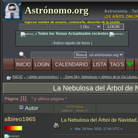
Astrónomo.org
Astronomía · Tel
¡20 AÑOS ONLIN
Ingresar nombre de usuario, contraseña, duración de la sesión
Todos los Temas Actualizados recientes
|
Índice rápido de foros
|
INICIO
LOGIN
CALENDARIO
LISTA
TAG'S
INICIO
/ objeto astronómico /
· Deep Sky, Nebulosas y objetos de la Vía Láctea,
La Nebulosa del Árbol de 
[1]
Página:
* y última página *
Autor
astrons: votos: 0
albireo1965
La Nebulosa del Árbol de Navidad
«
: Mar, 18 Nov 2025, 17:46 UTC »