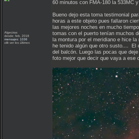
60 minutos con FMA-180 la 533MC y f
Bueno dejo esta toma testimonial par
horas a este objeto pues fallaron cie
las mejores noches en mucho tiempo,
tomas con el puerto tenían muchos def
Algeciras
desde: feb, 2018
la montura por el meridiano e hice l
mensajes: 1036
clik ver los últimos
he tenido algún que otro susto.... E
del balcón. Luego las pocas que deje
foto mejor que decir que vaya a ese o