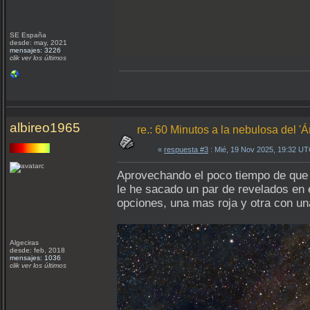
SE España
desde: may, 2021
mensajes: 3226
clik ver los últimos
albireo1965
re.: 60 Minutos a la nebulosa del '
«
respuesta #3
: Mié, 19 Nov 2025, 19:32 UT
Aprovechando el poco tiempo de que 
le he sacado un par de revelados en 
opciones, una mas roja y otra con un
Algeciras
desde: feb, 2018
mensajes: 1036
clik ver los últimos