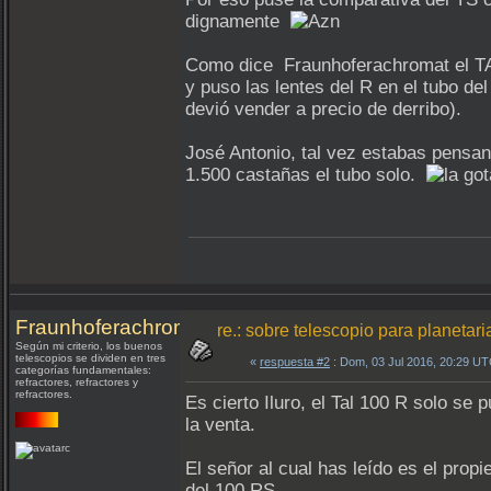
dignamente
Como dice Fraunhoferachromat el TAL
y puso las lentes del R en el tubo del
devió vender a precio de derribo).
José Antonio, tal vez estabas pensan
1.500 castañas el tubo solo.
Fraunhoferachromat
re.: sobre telescopio para planetari
Según mi criterio, los buenos
telescopios se dividen en tres
«
respuesta #2
: Dom, 03 Jul 2016, 20:29 UT
categorías fundamentales:
refractores, refractores y
refractores.
Es cierto Iluro, el Tal 100 R solo s
la venta.
El señor al cual has leído es el propi
del 100 RS.