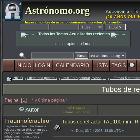
Astrónomo.org
Astronomía · Tel
¡20 AÑOS ONLIN
Ingresar nombre de usuario, contraseña, duración de la sesión
Todos los Temas Actualizados recientes
|
Índice rápido de foros
|
INICIO
LOGIN
CALENDARIO
LISTA
TAG'S
INICIO
/ directorio general /
· sub-Foro general, avisos, ...
·· Temas 5 estrella
Tubos de re
[1]
Página:
* y última página *
Autor
astrons: votos: 0
Fraunhoferachromat
Tubos de refractor TAL 100 mm : R
Según mi criterio, los buenos
telescopios se dividen en tres
«
: Dom, 03 Jul 2016, 18:09 UTC »
categorías fundamentales:
refractores, refractores y
refractores.