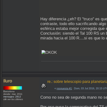
Hay diferencia ¿eh? El "truco" es que
contraste, todo ello sacrificando al
esférica estaba mejor corregida que 
Conclusión: siendo el Tal 100 RS un b
mirada hacia el 100 R....si es que lo
Iluro
re.: sobre telescopio para planetari
«
respuesta #1
: Dom, 03 Jul 2016, 20:15 UT
Barcelona
desde: mar, 2011
Como no sea de segunda mano no se e
mensajes: 2912
clik ver los últimos
Por eso puse la comparativa del TS 