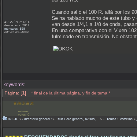
Cuando salió el 100 R, allá por los 
Se ha hablado mucho de este tubo y e
41º.27´ N 2º.13´ E
van desde 1/4,1 a 1/8 de onda, pasan
desde: ene, 2011
mensajes: 358
En una comparativa con el Vixen 102 
clik ver los últimos
fulminado en transmisión. No obstan
keywords:
[1]
Página:
* final de la última página, y fin de tema.*
astrons:
votos: 0
INICIO
>
/ directorio general /
>
· sub-Foro general, avisos, ...
>
·· Temas 5 estrellas
>