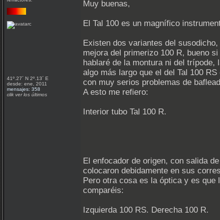
Muy buenas,
El Tal 100 es un magnífico instrumen
Existen dos variantes del susodicho
mejora del primerizo 100 R, bueno si y
hablaré de la montura ni del trípode,
algo más largo que el del Tal 100 RS
41º.27´ N 2º.13´ E
con muy serios problemas de bafleado
desde: ene, 2011
mensajes: 358
A esto me refiero:
clik ver los últimos
Interior tubo Tal 100 R.
El enfocador de origen, con salida de
colocaron debidamente en sus corresp
Pero otra cosa es la óptica y es que
comparéis:
Izquierda 100 RS. Derecha 100 R.