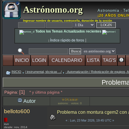
Astrónomo.org
Astronomía · Tel
¡20 AÑOS ONLIN
Ingresar nombre de usuario, contraseña, duración de la sesión
Todos los Temas Actualizados recientes
|
Índice rápido de foros
|
INICIO
LOGIN
CALENDARIO
LISTA
TAG'S
INICIO
/ instrumental, técnicas .../
· Automatización / Robotización de equipos, A
Problema
[1]
Página:
* y última página *
Autor
astrons: votos: 0
belloto600
Problema con montura cgem2 con a
«
: Lun, 23 Mar 2026, 19:45 UTC »
irun
desde: nov, 2014