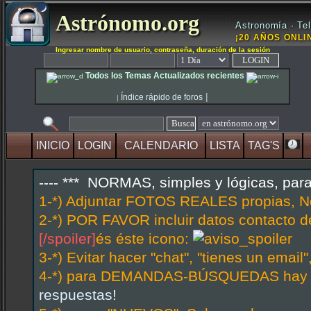
Astrónomo.org
Astronomía · Tel
¡20 AÑOS ONLIN
Ingresar nombre de usuario, contraseña, duración de la sesión
Todos los Temas Actualizados recientes
|
Índice rápido de foros
|
INICIO
LOGIN
CALENDARIO
LISTA
TAG'S
---- *** NORMAS, simples y lógicas, par
1-*) Adjuntar FOTOS REALES propias, N
2-*) POR FAVOR incluir datos contacto d
[/spoiler]
és éste icono:
3-*) Evitar hacer "chat", "tienes un emai
4-*) para DEMANDAS-BÚSQUEDAS hay hi
respuestas!