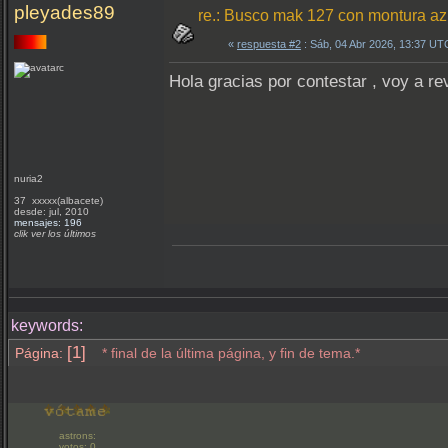
pleyades89
re.: Busco mak 127 con montura az
«
respuesta #2
: Sáb, 04 Abr 2026, 13:37 UT
Hola gracias por contestar , voy a re
nuria2
37 xxxxx(albacete)
desde: jul, 2010
mensajes: 196
clik ver los últimos
keywords:
[1]
Página:
* final de la última página, y fin de tema.*
astrons:
votos: 0