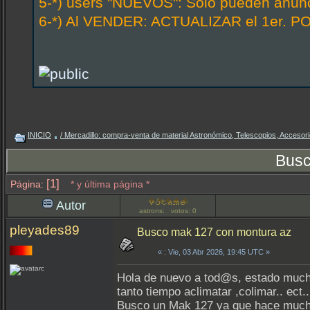
5-*) users "NUEVOS": Solo pueden anunci
6-*) Al VENDER: ACTUALIZAR el 1er. PO
INICIO
/ Mercadillo: compra-venta de material Astronómico, Telescopios, Accesorio
Busc
[1]
Página:
* y última página *
Autor
astrons: votos: 0
pleyades89
Busco mak 127 con montura az
«
: Vie, 03 Abr 2026, 19:45 UTC »
Hola de nuevo a tod@s, estado mucho
tanto tiempo aclimatar ,colimar.. ect..
Busco un Mak 127 ya que hace much