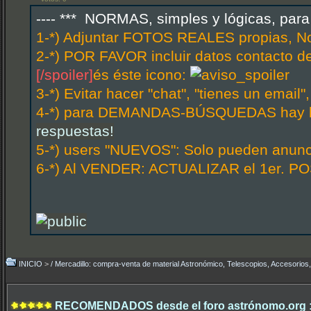
---- *** NORMAS, simples y lógicas, par
1-*) Adjuntar FOTOS REALES propias, N
2-*) POR FAVOR incluir datos contacto d
[/spoiler]
és éste icono:
3-*) Evitar hacer "chat", "tienes un email
4-*) para DEMANDAS-BÚSQUEDAS hay hi
respuestas!
5-*) users "NUEVOS": Solo pueden anunci
6-*) Al VENDER: ACTUALIZAR el 1er. POS
INICIO
>
/ Mercadillo: compra-venta de material Astronómico, Telescopios, Accesorios,.
RECOMENDADOS desde el foro astrónomo.org 