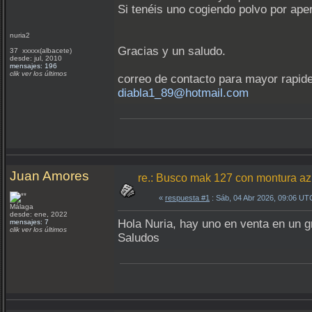
Si tenéis uno cogiendo polvo por apert
nuria2
Gracias y un saludo.
37 xxxxx(albacete)
desde: jul, 2010
mensajes: 196
clik ver los últimos
correo de contacto para mayor rapid
diabla1_89@hotmail.com
Juan Amores
re.: Busco mak 127 con montura az
«
respuesta #1
: Sáb, 04 Abr 2026, 09:06 UT
Málaga
desde: ene, 2022
Hola Nuria, hay uno en venta en un g
mensajes: 7
clik ver los últimos
Saludos