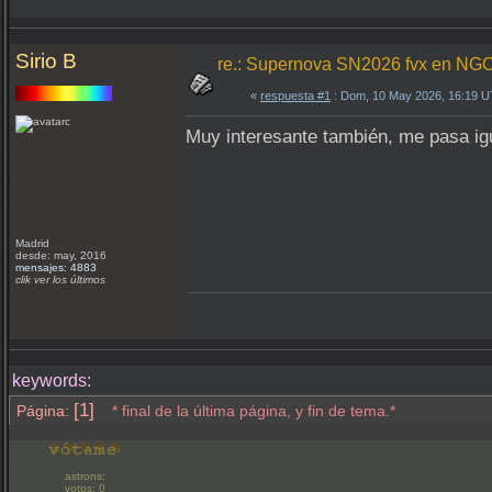
Sirio B
re.: Supernova SN2026 fvx en NG
«
respuesta #1
: Dom, 10 May 2026, 16:19 
Muy interesante también, me pasa igu
Madrid
desde: may, 2016
mensajes: 4883
clik ver los últimos
keywords:
[1]
Página:
* final de la última página, y fin de tema.*
astrons:
votos: 0