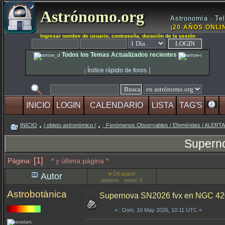
Astrónomo.org
Astronomía · Tel
¡20 AÑOS ONLIN
Ingresar nombre de usuario, contraseña, duración de la sesión
Todos los Temas Actualizados recientes
|
Índice rápido de foros
|
INICIO
LOGIN
CALENDARIO
LISTA
TAG'S
INICIO
/ objeto astronómico /
· Fenómenos Observables / Efemérides / ALER
Supern
[1]
Página:
* y última página *
Autor
astrons: votos: 0
Astrobotànica
Supernova SN2026 fvx en NGC 4
«
: Dom, 10 May 2026, 10:11 UTC »