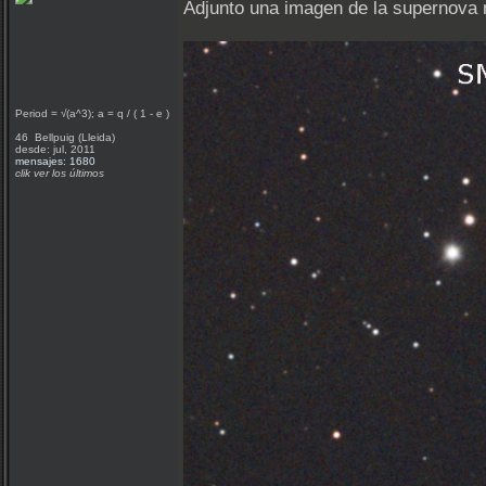
Adjunto una imagen de la supernova 
Period = √(a^3); a = q / ( 1 - e )
46 Bellpuig (Lleida)
desde: jul, 2011
mensajes: 1680
clik ver los últimos