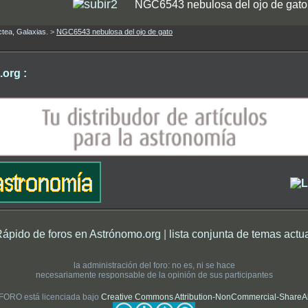
NGC6543 nebulosa del ojo de gato
ctea, Galaxias.
>
NGC6543 nebulosa del ojo de gato
org :
Rápido de foros en Astrónomo.org
|
lista conjunta de temas actu
la administración del foro: no es, ni se hace
necesariamente responsable de la opinión de sus participantes
 FORO está licenciada bajo
Creative Commons Attribution-NonCommercial-ShareAlik