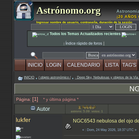
Astrónomo.org
Astronomía
¡20 AÑOS 
Ingresar nombre de usuario, contraseña, duración de la sesión
Todos los Temas Actualizados recientes
|
Índice rápido de foros
|
INICIO
LOGIN
CALENDARIO
LISTA
TAG'S
INICIO
/ objeto astronómico /
· Deep Sky, Nebulosas y objetos de la Vía
NG
[1]
Página:
* y última página *
Autor
astrons: 5.09 votos: 1
lukfer
NGC6543 nebulosa del ojo de
«
: Dom, 24 May 2026, 18:37 UTC »