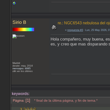
Sirio B
re.: NGC6543 nebulosa del oj
«
respuesta #3
: Lun, 25 May 2026, 
Hola compañero, muy buena, este
es, y creo que mas disparando so
Madrid
desde: may, 2016
mensajes: 4885
clik ver los últimos
keywords:
[1]
Página:
* final de la última página, y fin de tema.*