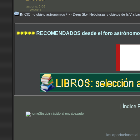
astrons: 5.09
votos: 1
INICIO
>
/ objeto astronómico /
>
· Deep Sky, Nebulosas y objetos de la Vía Lá
RECOMENDADOS desde el foro astrónomo.
|
Índice 
subir rápido al encabezado
las aportaciones al