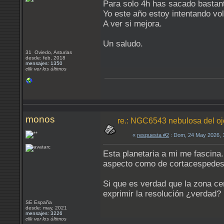
Para solo 4h has sacado bastant
Yo este año estoy intentando vo
A ver si mejora.
Un saludo.
31 Oviedo, Asturias
desde: feb, 2018
mensajes: 1350
clik ver los últimos
monos
re.: NGC6543 nebulosa del oj
«
respuesta #2
: Dom, 24 May 2026, 
Esta planetaria a mi me fascina.
aspecto como de cortacespedes
Si que es verdad que la zona cen
exprimir la resolución ¿verdad?
SE España
desde: may, 2021
mensajes: 3226
clik ver los últimos