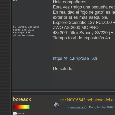
Hola compañeros
Esta vez traigo una pequeña nebu
En realidad el "ojo de gato" es 
exterior si es mas asequible.
Explore Scientific 127 FCD100 +
ZWO ASI2600 MC PRO
59 Laredo, Cantabria
desde: ago, 2013
48x300" filtro Svbony SV220 (Ha
mensajes: 838
clik ver los últimos
Tiempo total de exposición 4h .
https://flic.kr/p/2seT62r
Un saludo.
boreack
re.: NGC6543 nebulosa del oj
«
respuesta #1
: Dom, 24 May 2026, 