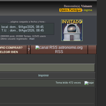
Bienvenido(a),
Visitante
Quiero Participar
o
ingresa
... página cargada a fecha y hora :
288088 post, 20398 Temas, 11545 users
último usuario registrado:
Atari
OPIO COMPRAR?
?
RSS
ELEGIR BIEN
Imprimir
Tema leído 472 veces