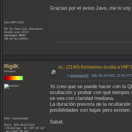
Gracias por el aviso Javo, me lo voy
Xavi MPC-D02
50 St. Feliu Llob. Barcelona
desde: ene, 2010
mensajes: 9642
clik ver los últimos
RigilK
re.: (2140) Kemerovo oculta a HIP 
Humano
«
respuesta #7
: Sáb, 09 Jul 2011, 22:36 UTC
Yo creo que se puede hacer con la QH
ocultación y probar con qué tiempos 
se vea con claridad mediana.
La duración prevista de la ocultación
posibilidades son bajas pero existen.
4G4 - Humanidad
Salud.
Sol-3 806.4616.0110
r=9,844 kpc Ѳ = 00º 45’ 24”
ф = 206º 28’ 49”