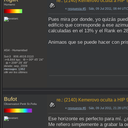
re.: (2140) Kemerovo oculta a HIP 
Humano
«
respuesta #5
: Sáb, 09 Jul 2011, 08:44 UTC
Pues mira por donde, yo quizás pueda
edificio que corresponde a ese azim
calculadas en el 13% y el Rank en 28
Animaos que se puede hacer con pr
4G4 - Humanidad
Sol-3 806.4616.0110
r=9,844 kpc Ѳ = 00º 45’ 24”
ф = 206º 28’ 49”
desde: sep, 2009
mensajes: 1362
clik ver los últimos
Bufot
re.: (2140) Kemerovo oculta a HIP 
Observatori Petit St.Feliu
«
respuesta #6
: Sáb, 09 Jul 2011, 21:28 UTC
Ese horizonte es perfecto para mí. 
Me refiero simplemente a grabar la o