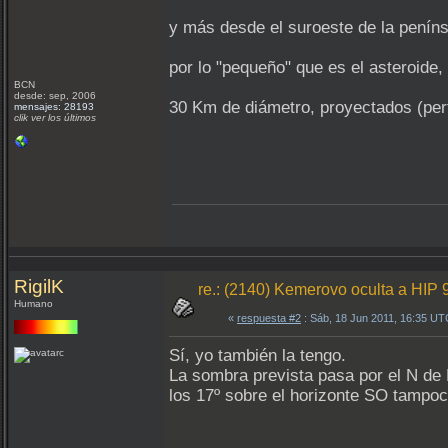
y más desde el suroeste de la peníns
por lo "pequeño" que es el asteroide
BCN
desde: sep, 2006
30 Km de diámetro, proyectados (perf
mensajes: 28193
clik ver los últimos
RigilK
re.: (2140) Kemerovo oculta a HIP 
Humano
«
respuesta #2
: Sáb, 18 Jun 2011, 16:35 UT
Sí, yo también la tengo.
La sombra prevista pasa por el N de 
los 17º sobre el horizonte SO tampo