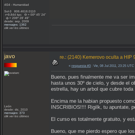
4G4 - Humanidad
Sol-3 806.4616.0110
r=9,844 kpc Ѳ = 00º 45’ 24”
ф = 206º 28’ 49”
desde: sep, 2009
mensajes: 1362
clik ver los últimos
javo
re.: (2140) Kemerovo oculta a HIP 
«
respuesta #3
: Vie, 08 Jul 2011, 23:25 UTC
Bueno, pues finalmente me va ser imp
hasta unos 30º de cielo, y desde el o
estrella, hay un arbol que cubre toda
Encima me la habian propuesto como ej
INSCRIBIOS!!!! Rigilk, tu apuntate, 
León
desde: dic, 2010
mensajes: 373
clik ver los últimos
El curso es totalmente gratuito, y es
Bueno, que me pierdo espero que los