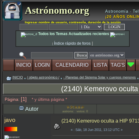
Astrónomo.org
Astronomía · Tel
¡20 AÑOS ONLIN
Ingresar nombre de usuario, contraseña, duración de la sesión
Todos los Temas Actualizados recientes
|
Índice rápido de foros
|
INICIO
LOGIN
CALENDARIO
LISTA
TAG'S
INICIO
/ objeto astronómico /
· Planetas del Sistema Solar y cuerpos menores
(2140) Kemerovo oculta 
[1]
Página:
* y última página *
Autor
astrons: votos: 0
javo
(2140) Kemerovo oculta a HIP 9713
«
: Sáb, 18 Jun 2011, 13:12 UTC »