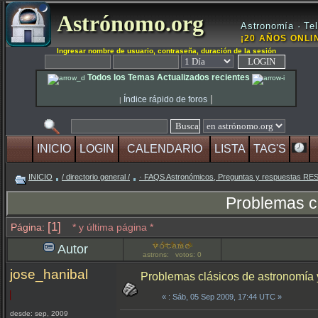
Astrónomo.org
Astronomía · Tel
¡20 AÑOS ONLIN
Ingresar nombre de usuario, contraseña, duración de la sesión
Todos los Temas Actualizados recientes
|
Índice rápido de foros
|
INICIO
LOGIN
CALENDARIO
LISTA
TAG'S
INICIO
/ directorio general /
· FAQS Astronómicos, Preguntas y respuestas R
Problemas c
[1]
Página:
* y última página *
Autor
astrons: votos: 0
jose_hanibal
Problemas clásicos de astronomía
«
: Sáb, 05 Sep 2009, 17:44 UTC »
desde: sep, 2009