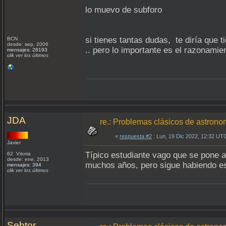
lo muevo de subforo
si tienes tantas dudas, te diría que 
BCN
desde: sep, 2006
.. pero lo importante es el razonamie
mensajes: 28193
clik ver los últimos
JDA
re.: Problemas clásicos de astrono
«
respuesta #2
: Lun, 19 Dic 2022, 12:32 UT
Javier
Típico estudiante vago que se pone a 
62 Vitoria
desde: ene, 2013
muchos años, pero sigue habiendo es
mensajes: 394
clik ver los últimos
Sebtor