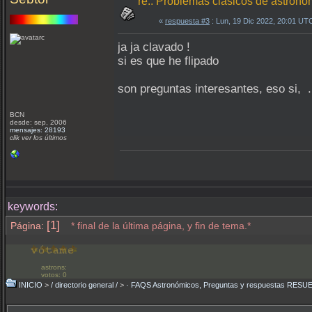
re.: Problemas clásicos de astrono
«
respuesta #3
: Lun, 19 Dic 2022, 20:01 UT
ja ja clavado !
si es que he flipado
son preguntas interesantes, eso si, 
BCN
desde: sep, 2006
mensajes: 28193
clik ver los últimos
keywords:
[1]
Página:
* final de la última página, y fin de tema.*
astrons:
votos: 0
INICIO
>
/ directorio general /
>
· FAQS Astronómicos, Preguntas y respuestas RESU