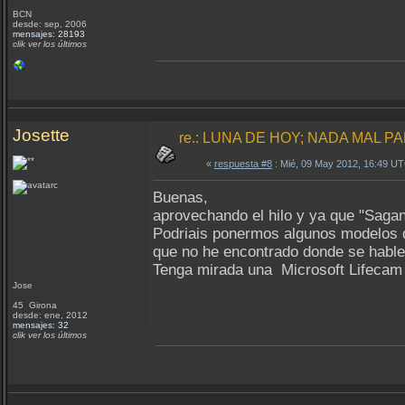
BCN
desde: sep, 2006
mensajes: 28193
clik ver los últimos
Josette
re.: LUNA DE HOY; NADA MAL PA
«
respuesta #8
: Mié, 09 May 2012, 16:49 U
Buenas,
aprovechando el hilo y ya que "Saga
Podriais ponermos algunos modelos de
que no he encontrado donde se hable 
Tenga mirada una Microsoft Lifecam
Jose
45 Girona
desde: ene, 2012
mensajes: 32
clik ver los últimos