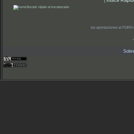
|
Índice Rápid
subir rápido al encabezado
las aportaciones al FORO 
Sobr