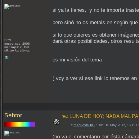
si ya la tienes, y no te importa tras
pero sinó no os metais en según que 
si lo que quieres es obtener imágenes
dará otras posibilidades, otros resu
BCN
desde: sep, 2006
mensajes: 28193
clik ver los últimos
es mi visión del tema
( voy a ver si ese link lo tenemos en
Sebtor
re.: LUNA DE HOY; NADA MAL PA
«
respuesta #12
: Jue, 10 May 2012, 16:13 
(no va el comentario por ésta cámar