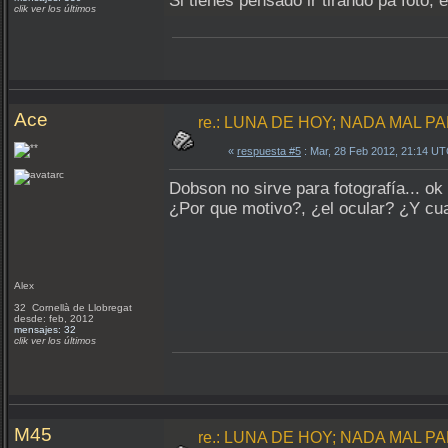
Si tienes pensado ir tirando pa foto,
clik ver los últimos
Ace
re.: LUNA DE HOY; NADA MAL PA
«
respuesta #5
: Mar, 28 Feb 2012, 21:14 UT
Dobson no sirve para fotografía... o
¿Por que motivo?, ¿el ocular? ¿Y cua
Alex
32 Cornellà de Llobregat
desde: feb, 2012
mensajes: 32
clik ver los últimos
M45
re.: LUNA DE HOY; NADA MAL PA