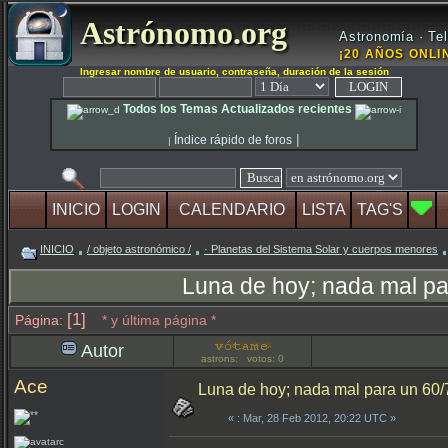
Astrónomo.org
Astronomía · Tel
¡20 AÑOS ONLIN
Ingresar nombre de usuario, contraseña, duración de la sesión
Todos los Temas Actualizados recientes
|
Índice rápido de foros
|
INICIO
LOGIN
CALENDARIO
LISTA
TAG'S
INICIO
/ objeto astronómico /
· Planetas del Sistema Solar y cuerpos menores
Luna de hoy; nada mal pa
[1]
Página:
* y última página *
Autor
astrons: votos: 0
Ace
Luna de hoy; nada mal para un 60/7
«
: Mar, 28 Feb 2012, 20:22 UTC »