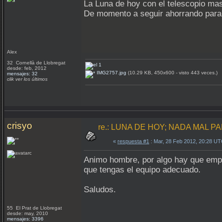
La Luna de hoy con el telescopio ma
De momento a seguir ahorrando par
Alex
32 Cornellà de Llobregat
desde: feb, 2012
IMG2757.jpg
(10.29 KB, 450x600 - visto 443 veces.)
mensajes: 32
clik ver los últimos
crisyo
re.: LUNA DE HOY; NADA MAL PA
«
respuesta #1
: Mar, 28 Feb 2012, 20:28 UT
Animo hombre, por algo hay que empe
que tengas el equipo adecuado.
Saludos.
55 El Prat de Llobregat
desde: may, 2010
mensajes: 3396