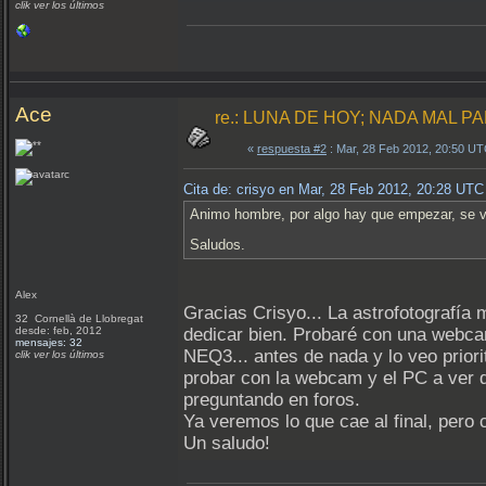
clik ver los últimos
Ace
re.: LUNA DE HOY; NADA MAL PA
«
respuesta #2
: Mar, 28 Feb 2012, 20:50 UT
Cita de: crisyo en Mar, 28 Feb 2012, 20:28 UTC
Animo hombre, por algo hay que empezar, se ve
Saludos.
Alex
Gracias Crisyo... La astrofotografía
32 Cornellà de Llobregat
desde: feb, 2012
dedicar bien. Probaré con una webca
mensajes: 32
NEQ3... antes de nada y lo veo priori
clik ver los últimos
probar con la webcam y el PC a ver q
preguntando en foros.
Ya veremos lo que cae al final, pero
Un saludo!