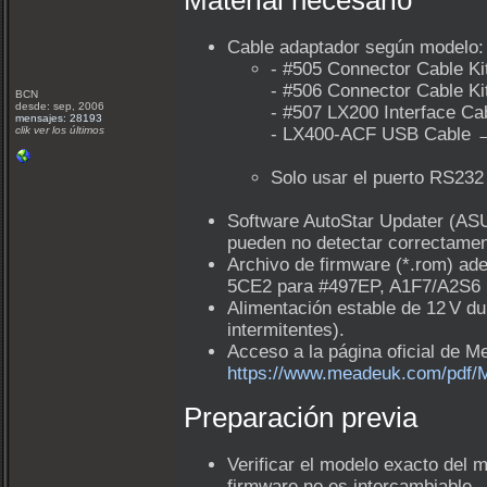
Material necesario
Cable adaptador según modelo:
- #505 Connector Cable K
- #506 Connector Cable Ki
BCN
desde: sep, 2006
- #507 LX200 Interface Ca
mensajes: 28193
clik ver los últimos
- LX400-ACF USB Cable → A
Solo usar el puerto RS232
Software AutoStar Updater (ASU
pueden no detectar correctame
Archivo de firmware (*.rom) ad
5CE2 para #497EP, A1F7/A2S6 p
Alimentación estable de 12 V du
intermitentes).
Acceso a la página oficial de M
https://www.meadeuk.com/pdf/
Preparación previa
Verificar el modelo exacto del 
firmware no es intercambiable.