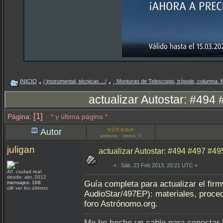
INICIO
/ instrumental, técnicas .../
· Monturas de Telescopio, trípode, columna.
actualizar Autostar: #494 #
[1]
Página:
* y última página *
Autor
astrons: votos: 0
juligan
actualizar Autostar: #494 #497 #495 
«
: Sáb, 23 Feb 2013, 20:21 UTC »
40 ciudad real
desde: abr, 2012
Guía completa para actualizar el fi
mensajes: 168
clik ver los últimos
AudioStar/497EP): materiales, proced
foro Astrónomo.org.
Me he hecho un cable para conectar l