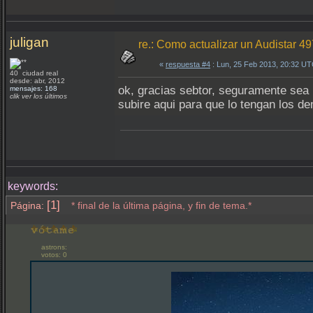
juligan
re.: Como actualizar un Audistar 4
«
respuesta #4
: Lun, 25 Feb 2013, 20:32 UT
40 ciudad real
desde: abr, 2012
ok, gracias sebtor, seguramente sea u
mensajes: 168
clik ver los últimos
subire aqui para que lo tengan los de
keywords:
[1]
Página:
* final de la última página, y fin de tema.*
astrons:
votos: 0