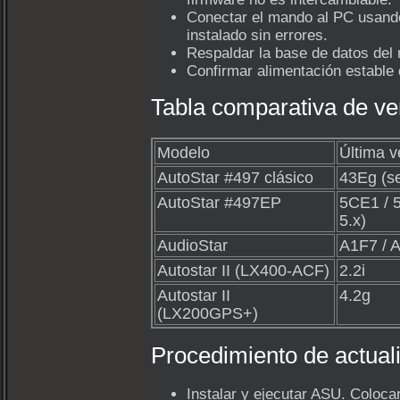
Conectar el mando al PC usando
instalado sin errores.
Respaldar la base de datos del 
Confirmar alimentación estable 
Tabla comparativa de ve
Modelo
Última v
AutoStar #497 clásico
43Eg (se
AutoStar #497EP
5CE1 / 
5.x)
AudioStar
A1F7 / 
Autostar II (LX400-ACF)
2.2i
Autostar II
4.2g
(LX200GPS+)
Procedimiento de actual
Instalar y ejecutar ASU. Coloc