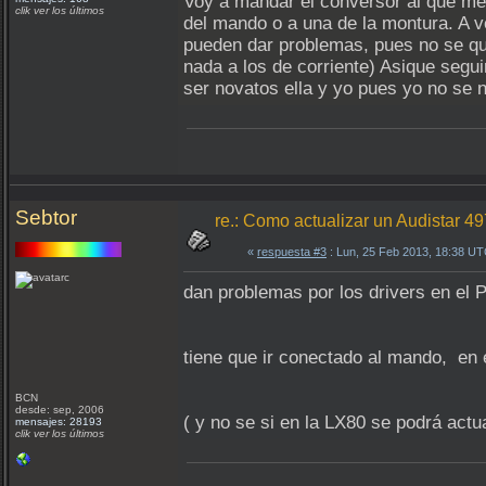
Voy a mandar el conversor al que me 
clik ver los últimos
del mando o a una de la montura. A 
pueden dar problemas, pues no se que
nada a los de corriente) Asique segu
ser novatos ella y yo pues yo no se 
Sebtor
re.: Como actualizar un Audistar 4
«
respuesta #3
: Lun, 25 Feb 2013, 18:38 UT
dan problemas por los drivers en el 
tiene que ir conectado al mando, en 
BCN
desde: sep, 2006
( y no se si en la LX80 se podrá actua
mensajes: 28193
clik ver los últimos