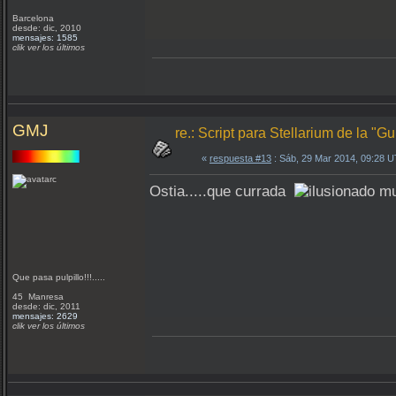
Barcelona
desde: dic, 2010
mensajes: 1585
clik ver los últimos
GMJ
re.: Script para Stellarium de la "
«
respuesta #13
: Sáb, 29 Mar 2014, 09:28 
Ostia.....que currada
mu
Que pasa pulpillo!!!.....
45 Manresa
desde: dic, 2011
mensajes: 2629
clik ver los últimos