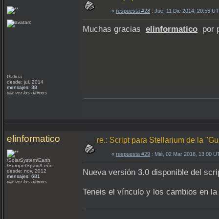
«
respuesta #28
: Jue, 11 Dic 2014, 20:55 U
Muchas gracias
elinformatico
por p
Galicia
desde: jul, 2014
mensajes: 38
clik ver los últimos
elinformatico
re.: Script para Stellarium de la "
«
respuesta #29
: Mié, 02 Mar 2016, 13:00 U
/SolarSystem/Earth
/Europe/Spain/León
Nueva versión 3.0 disponible del scr
desde: nov, 2012
mensajes: 681
clik ver los últimos
Teneis el vínculo y los cambios en la 