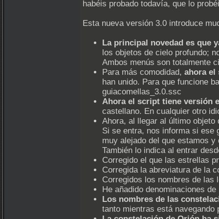
habéis probado todavía, que lo prob
Esta nueva versión 3.0 introduce mu
La principal novedad es que y
los objetos de cielo profundo; n
Ambos menús son totalmente cicli
Para más comodidad,
ahora el
han unido. Para que funcione bas
guiacomellas_3.0.ssc
Ahora el script tiene versión 
castellano. En cualquier otro id
Ahora, al llegar al último objet
Si se entra, nos informa si ese 
muy alejado del que estamos y q
También lo indica al entrar des
Corregido el que las estrellas 
Corregida la abreviatura de la c
Corregidos los nombres de las l
He añadido denominaciones de F
Los nombres de las constelaci
tanto mientras está navegando 
La constelación de Orión ha s