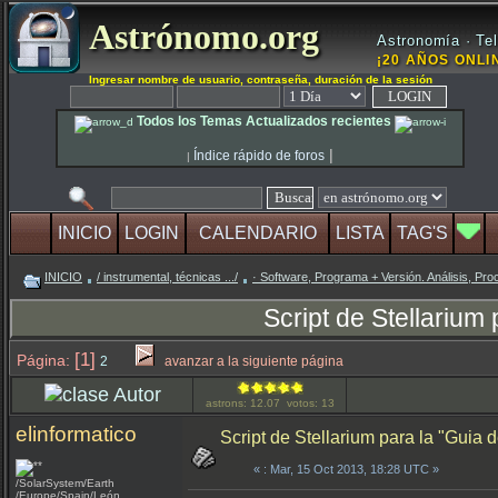
Astrónomo.org
Astronomía · Tel
¡20 AÑOS ONLIN
Ingresar nombre de usuario, contraseña, duración de la sesión
Todos los Temas Actualizados recientes
|
Índice rápido de foros
|
INICIO
LOGIN
CALENDARIO
LISTA
TAG'S
INICIO
/ instrumental, técnicas .../
· Software, Programa + Versión. Análisis, Pro
Script de Stellarium
[1]
Página:
2
avanzar a la siguiente página
Autor
astrons: 12.07 votos: 13
elinformatico
Script de Stellarium para la "Guia
«
: Mar, 15 Oct 2013, 18:28 UTC »
/SolarSystem/Earth
/Europe/Spain/León