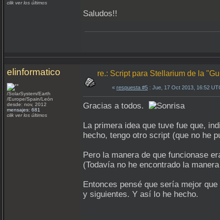
clik ver los últimos
Saludos!!
elinformatico
re.: Script para Stellarium de la "
«
respuesta #5
: Jue, 17 Oct 2013, 16:52 UT
/SolarSystem/Earth
/Europe/Spain/León
Gracias a todos.
desde: nov, 2012
mensajes: 681
clik ver los últimos
La primera idea que tuve fue que, ind
hecho, tengo otro script (que no he p
Pero la manera de que funcionase era 
(Todavía no he encontrado la manera d
Entonces pensé que sería mejor que e
y siguientes. Y así lo he hecho.