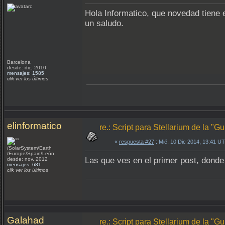
Hola Informatico, que novedad tiene 
un saludo.
Barcelona
desde: dic, 2010
mensajes: 1585
clik ver los últimos
elinformatico
re.: Script para Stellarium de la "
«
respuesta #27
: Mié, 10 Dic 2014, 13:41 U
/SolarSystem/Earth
/Europe/Spain/León
Las que ves en el primer post, donde
desde: nov, 2012
mensajes: 681
clik ver los últimos
Galahad
re.: Script para Stellarium de la "