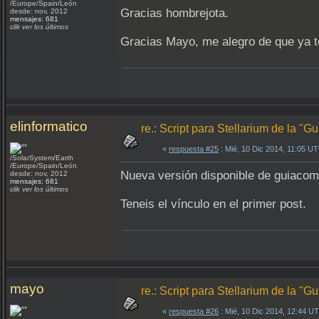
/Europe/Spain/León
Gracias hombrejota.
desde: nov, 2012
mensajes: 681
clik ver los últimos
Gracias Mayo, me alegro de que ya t
elinformatico
re.: Script para Stellarium de la "
«
respuesta #25
: Mié, 10 Dic 2014, 11:05 U
/SolarSystem/Earth
/Europe/Spain/León
Nueva versión disponible de guiacome
desde: nov, 2012
mensajes: 681
clik ver los últimos
Teneis el vínculo en el primer post.
mayo
re.: Script para Stellarium de la "
«
respuesta #26
: Mié, 10 Dic 2014, 12:44 U