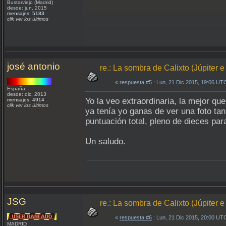
Bustarviejo (Madrid)
desde: jun, 2015
mensajes: 5183
clik ver los últimos
josé antonio
re.: La sombra de Calixto (Júpiter e
«
respuesta #5
: Lun, 21 Dic 2015, 19:06 UT
España
desde: dic, 2013
Yo la veo extraordinaria, la mejor que
mensajes: 4914
clik ver los últimos
ya tenía yo ganas de ver una foto ta
puntuación total, pleno de dieces para
Un saludo.
JSG
re.: La sombra de Calixto (Júpiter e
«
respuesta #6
: Lun, 21 Dic 2015, 20:00 UT
MADRID