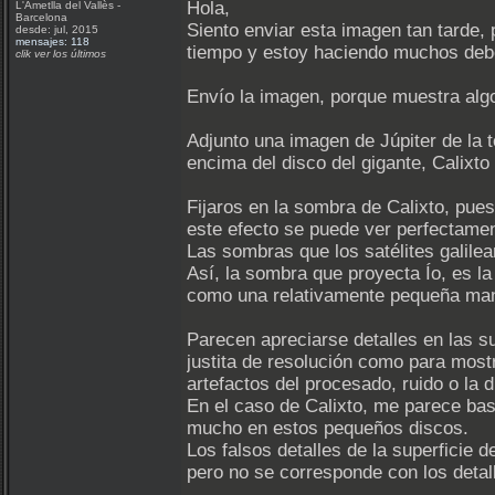
Hola,
L'Ametlla del Vallès -
Barcelona
Siento enviar esta imagen tan tarde,
desde: jul, 2015
mensajes: 118
tiempo y estoy haciendo muchos debe
clik ver los últimos
Envío la imagen, porque muestra algo
Adjunto una imagen de Júpiter de la 
encima del disco del gigante, Calixto
Fijaros en la sombra de Calixto, pue
este efecto se puede ver perfectamen
Las sombras que los satélites galilea
Así, la sombra que proyecta Ío, es 
como una relativamente pequeña man
Parecen apreciarse detalles en las su
justita de resolución como para most
artefactos del procesado, ruido o la d
En el caso de Calixto, me parece bas
mucho en estos pequeños discos.
Los falsos detalles de la superficie 
pero no se corresponde con los detalle