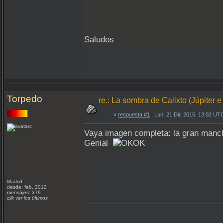
Saludos
Torpedo
re.: La sombra de Calixto (Júpiter e
«
respuesta #1
: Lun, 21 Dic 2015, 13:02 UT
Vaya imagen completa: la gran manch
Genial
Madrid
desde: feb, 2012
mensajes: 379
clik ver los últimos