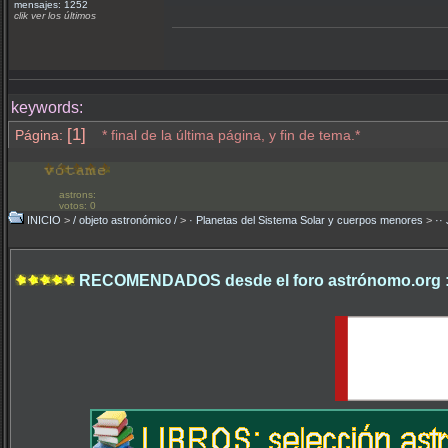
mensajes: 1252
clik ver los últimos
keywords:
[1]
Página:
* final de la última página, y fin de tema.*
astrons:
votos: 0
INICIO
>
/ objeto astronómico /
>
· Planetas del Sistema Solar y cuerpos menores
>
··
RECOMENDADOS desde el foro astrónomo.org 