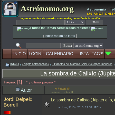
Astrónomo.org
Astronomía · Tel
¡20 AÑOS ONLIN
Ingresar nombre de usuario, contraseña, duración de la sesión
Todos los Temas Actualizados recientes
|
Índice rápido de foros
|
INICIO
LOGIN
CALENDARIO
LISTA
TAG'S
INICIO
/ objeto astronómico /
· Planetas del Sistema Solar y cuerpos menores
La sombra de Calixto (Júpite
[1]
Página:
* y última página *
Autor
astrons: votos: 0
Jordi Delpeix
La sombra de Calixto (Júpiter e Ío,
Borrell
«
: Lun, 21 Dic 2015, 12:38 UTC »