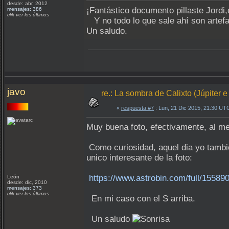
desde: abr, 2012
¡Fantástico documento pillaste Jordi
mensajes: 386
clik ver los últimos
Y no todo lo que sale ahí son artef
Un saludo.
javo
re.: La sombra de Calixto (Júpiter e
«
respuesta #7
: Lun, 21 Dic 2015, 21:30 UT
Muy buena foto, efectivamente, al me
Como curiosidad, aquel dia yo tambie
unico interesante de la foto:
https://www.astrobin.com/full/155890
León
desde: dic, 2010
mensajes: 373
clik ver los últimos
En mi caso con el S arriba.
Un saludo