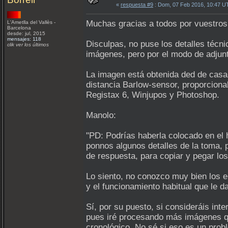
«
respuesta #9
: Dom, 07 Feb 2016, 10:47 U
Muchas gracias a todos por vuestros
L'Ametlla del Vallès -
Barcelona
desde: jul, 2015
mensajes: 118
Disculpas, no puse los detalles técn
clik ver los últimos
imágenes, pero por el modo de adjunt
La imagen está obtenida ded de casa,
distancia Barlow-sensor, proporcion
Registax 6, Winjupos y Photoshop.
Manolo:
"PD: Podrías haberla colocado en el h
ponnos algunos detalles de la toma, p
de respuesta, para copiar y pegar los
Lo siento, no conozco muy bien los e
y el funcionamiento habitual que le d
Sí, por su puesto, si consideráis int
pues iré procesando más imágenes qu
cronológico. No sé si eso es un prob