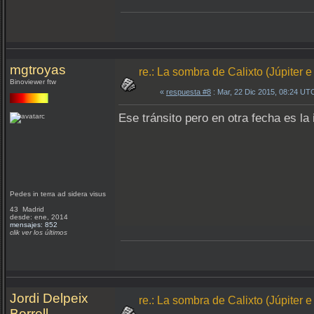
mgtroyas
re.: La sombra de Calixto (Júpiter e
Binoviewer ftw
«
respuesta #8
: Mar, 22 Dic 2015, 08:24 UT
Ese tránsito pero en otra fecha es l
Pedes in terra ad sidera visus
43 Madrid
desde: ene, 2014
mensajes: 852
clik ver los últimos
Jordi Delpeix
re.: La sombra de Calixto (Júpiter e
Borrell