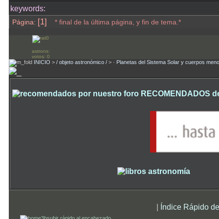
keywords:
[1]
Página:
* final de la última página, y fin de tema.*
astrons:
votos: 0
INICIO
>
/ objeto astronómico /
>
· Planetas del Sistema Solar y cuerpos men
RECOMENDADOS desde
|
Índice Rápido de
subir rápido al encabezado