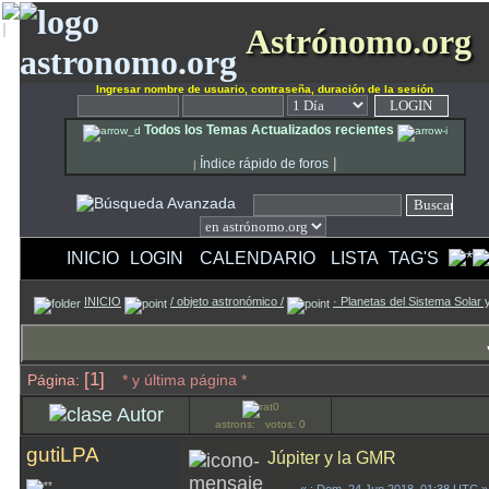
Astrónomo.org
Ingresar nombre de usuario, contraseña, duración de la sesión
Todos los Temas Actualizados recientes
|
Índice rápido de foros
|
INICIO
LOGIN
CALENDARIO
LISTA
TAG'S
INICIO
/ objeto astronómico /
· Planetas del Sistema Solar
[1]
Página:
* y última página *
Autor
astrons: votos: 0
gutiLPA
Júpiter y la GMR