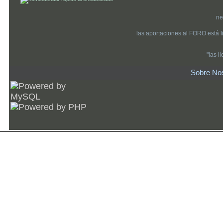
ne
las aportaciones al FORO está 
"las 
Sobre No