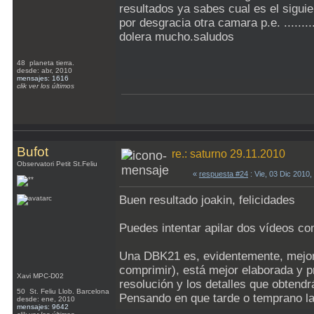
resultados ya sabes cual es el sigui
por desgracia otra camara p.e. ........
dolera mucho.saludos
48 planeta tierra.
desde: abr, 2010
mensajes: 1616
clik ver los últimos
Bufot
re.: saturno 29.11.2010
Observatori Petit St.Feliu
«
respuesta #24
: Vie, 03 Dic 2010
Buen resultado joakin, felicidades
Puedes intentar apilar dos vídeos com
Una DBK21 es, evidentemente, mejor
comprimir), está mejor elaborada y p
Xavi MPC-D02
resolución y los detalles que obtend
50 St. Feliu Llob. Barcelona
Pensando en que tarde o temprano la
desde: ene, 2010
mensajes: 9642