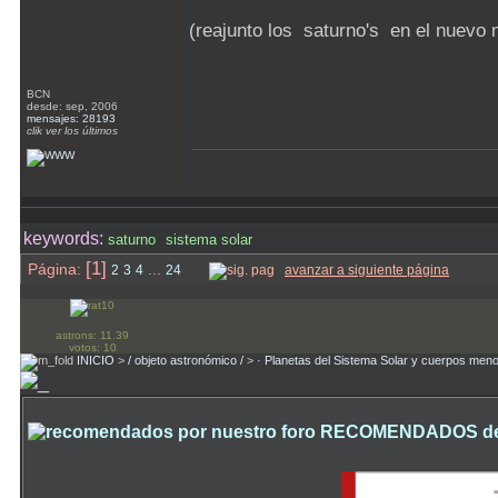
(reajunto los saturno's en el nuevo
BCN
desde: sep, 2006
mensajes: 28193
clik ver los últimos
keywords:
saturno
sistema solar
[1]
Página:
...
2
3
4
24
avanzar a siguiente página
astrons: 11.39
votos: 10
INICIO
>
/ objeto astronómico /
>
· Planetas del Sistema Solar y cuerpos men
RECOMENDADOS desde