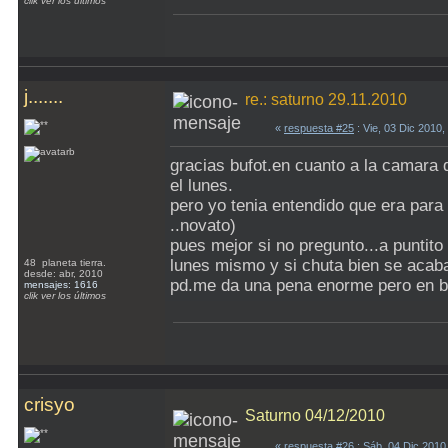
clik ver los últimos
j.......
re.: saturno 29.11.2010
«
respuesta #25
: Vie, 03 Dic 2010
gracias bufot.en cuanto a la camara
el lunes.
pero yo tenia entendido que era para
..novato)
pues mejor si no pregunto...a puntit
lunes mismo y si chuta bien se acaba
48 planeta tierra.
desde: abr, 2010
pd.me da una pena enorme pero en br
mensajes: 1616
clik ver los últimos
crisyo
Saturno 04/12/2010
«
respuesta #26
: Sáb, 04 Dic 2010