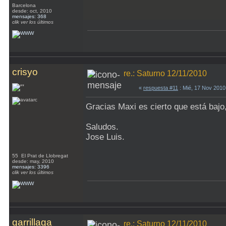
Barcelona
desde: oct, 2010
mensajes: 368
clik ver los últimos
crisyo
re.: Saturno 12/11/2010
«
respuesta #11
: Mié, 17 Nov 2010
Gracias Maxi es cierto que está baj
Saludos.
Jose Luis.
55 El Prat de Llobregat
desde: may, 2010
mensajes: 3396
clik ver los últimos
garrillaga
re.: Saturno 12/11/2010