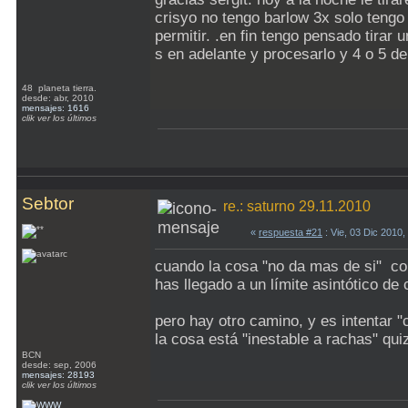
crisyo no tengo barlow 3x solo tengo
permitir. .en fin tengo pensado tirar
s en adelante y procesarlo y 4 o 5 de
48 planeta tierra.
desde: abr, 2010
mensajes: 1616
clik ver los últimos
Sebtor
re.: saturno 29.11.2010
«
respuesta #21
: Vie, 03 Dic 2010
cuando la cosa "no da mas de si" co
has llegado a un límite asintótico de 
pero hay otro camino, y es intentar "
la cosa está "inestable a rachas" qui
BCN
desde: sep, 2006
mensajes: 28193
clik ver los últimos