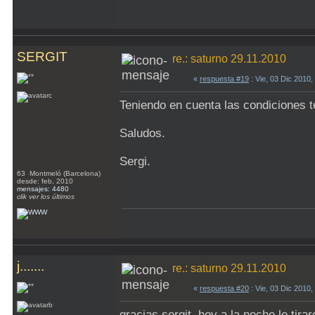
SERGIT
re.: saturno 29.11.2010
«
respuesta #19
: Vie, 03 Dic 2010
Teniendo en cuenta las condiciones 
Saludos.
Sergi.
63 Montmeló (Barcelona)
desde: feb, 2010
mensajes: 4480
clik ver los últimos
j.......
re.: saturno 29.11.2010
«
respuesta #20
: Vie, 03 Dic 2010
gracias sergit. hoy a la noche le tir