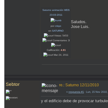
Saturno animación WDS
23-03-2011
Saludos.
Jose Luis.
por
crisyo
en
SATURNO
Vistas: 5453
Comentarios:
3
Calificación:
4.81
Mar 24, 2011
Sebtor
re.: Saturno 12/11/2010
«
respuesta #1
: Lun, 15 Nov 2010,
y el edificio debe de provocar turbul