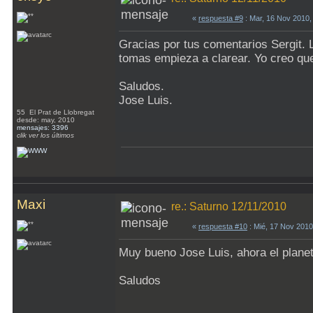
«
respuesta #9
: Mar, 16 Nov 2010,
Gracias por tus comentarios Sergit.
tomas empieza a clarear. Yo creo que 
Saludos.
Jose Luis.
55 El Prat de Llobregat
desde: may, 2010
mensajes: 3396
clik ver los últimos
Maxi
re.: Saturno 12/11/2010
«
respuesta #10
: Mié, 17 Nov 201
Muy bueno Jose Luis, ahora el planet
Saludos