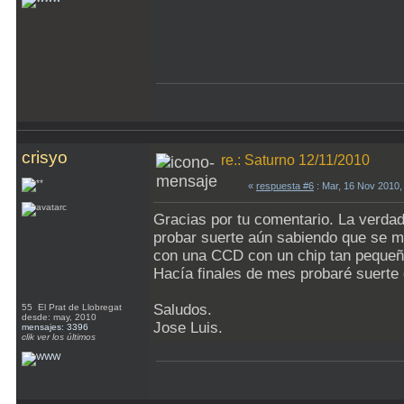
crisyo
re.: Saturno 12/11/2010
«
respuesta #6
: Mar, 16 Nov 2010,
Gracias por tu comentario. La verda
probar suerte aún sabiendo que se m
con una CCD con un chip tan pequeño,
Hacía finales de mes probaré suerte o
Saludos.
55 El Prat de Llobregat
desde: may, 2010
Jose Luis.
mensajes: 3396
clik ver los últimos