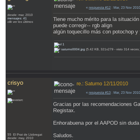
«
respuesta #12
: Mar, 23 Nov 201
desde: mar, 2010
Tiene mucho mérito para la situación
mensajes: 41
clik ver los últimos
puede corregir-- rgb align
algún toquecillo más con potochop y 
saturno0004.jpg
(5.42 KB, 321x279 - visto 314 veces.
crisyo
re.: Saturno 12/11/2010
«
respuesta #13
: Mar, 23 Nov 201
Gracias por las recomendaciones Gar
Registax.
Enhorabuena por el AAPOD sin duda 
Saludos.
55 El Prat de Llobregat
desde: may, 2010