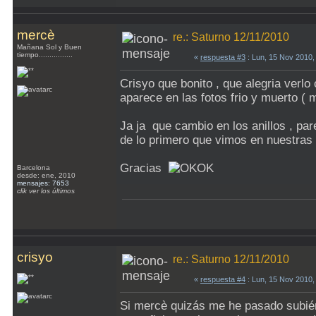
mercè
re.: Saturno 12/11/2010
Mañana Sol y Buen
tiempo................
«
respuesta #3
: Lun, 15 Nov 2010,
Crisyo que bonito , que alegria verl
aparece en las fotos frio y muerto 
Ja ja que cambio en los anillos , pa
de lo primero que vimos en nuestra
Gracias
Barcelona
desde: ene, 2010
mensajes: 7653
clik ver los últimos
crisyo
re.: Saturno 12/11/2010
«
respuesta #4
: Lun, 15 Nov 2010,
Si mercè quizás me he pasado subién