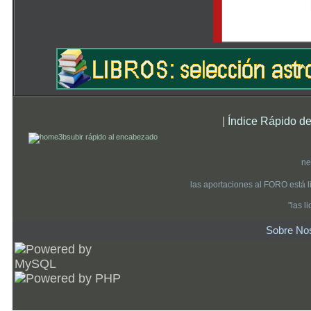
|
Índice Rápido de
subir rápido al encabezado
ne
las aportaciones al FORO está 
"las 
Sobre No