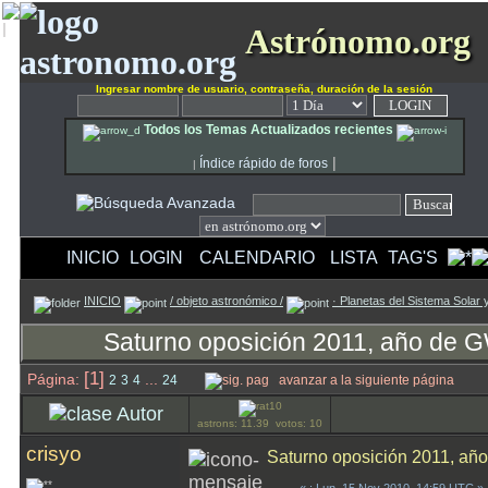
Astrónomo.org
Ingresar nombre de usuario, contraseña, duración de la sesión
Todos los Temas Actualizados recientes
|
Índice rápido de foros
|
INICIO
LOGIN
CALENDARIO
LISTA
TAG'S
INICIO
/ objeto astronómico /
· Planetas del Sistema Solar
Saturno oposición 2011, año de G
[1]
Página:
...
2
3
4
24
avanzar a la siguiente página
Autor
astrons: 11.39 votos: 10
crisyo
Saturno oposición 2011, añ