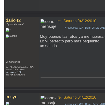
dario42
re.: Saturno 04/12/2010
"Eppur si muove".
«
respuesta #27
: Dom, 05 Dic 201
Muy buenas las fotos ya me hubiera g
Lo vi perfecto pero mas pequeñito .
un saludo
Comenzando
57 ALCUDIA MALLORCA
desde: nov, 2010
mensajes: 152
clik ver los últimos
crisyo
re.: Saturno 04/12/2010
«
respuesta #28
: Dom, 05 Dic 201