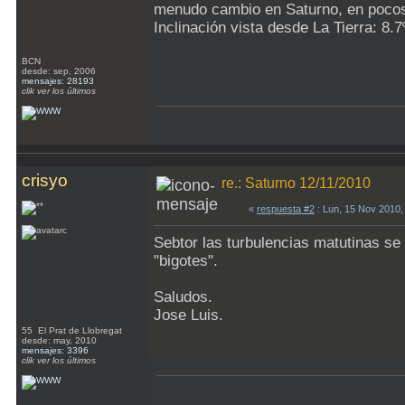
menudo cambio en Saturno, en poc
Inclinación vista desde La Tierra: 8
BCN
desde: sep, 2006
mensajes: 28193
clik ver los últimos
crisyo
re.: Saturno 12/11/2010
«
respuesta #2
: Lun, 15 Nov 2010,
Sebtor las turbulencias matutinas se
"bigotes".
Saludos.
Jose Luis.
55 El Prat de Llobregat
desde: may, 2010
mensajes: 3396
clik ver los últimos