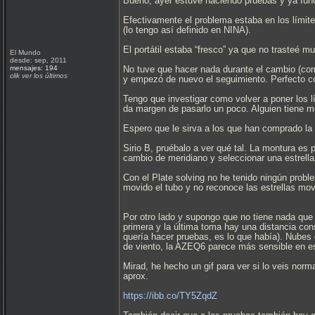
Bueno, ayer estuve haciendo pruebas y ya func
Efectivamente el problema estaba en los límit
(lo tengo así definido en NINA).
El portátil estaba “fresco” ya que no trasteé mu
El Mundo
desde: sep, 2011
mensajes: 194
No tuve que hacer nada durante el cambio (como
clik ver los últimos
y empezó de nuevo el seguimiento. Perfecto c
Tengo que investigar como volver a poner los l
da margen de pasarlo un poco. Alguien tiene 
Espero que le sirva a los que han comprado la
Sirio B, pruébalo a ver qué tal. La montura es
cambio de meridiano y seleccionar una estrell
Con el Plate solving no he tenido ningún prob
movido el tubo y no reconoce las estrellas mov
Por otro lado y supongo que no tiene nada que
primera y la última toma hay una distancia con
quería hacer pruebas, es lo que había). Nubes
de viento, la AZEQ6 parece más sensible en 
Mirad, he hecho un gif para ver si lo veis nor
aprox.
https://ibb.co/TY5ZqdZ