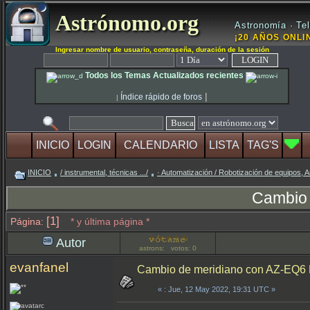
Astrónomo.org
Astronomía · Tel
¡20 AÑOS ONLIN
Ingresar nombre de usuario, contraseña, duración de la sesión
Todos los Temas Actualizados recientes
|
Índice rápido de foros
|
INICIO
LOGIN
CALENDARIO
LISTA
TAG'S
INICIO
/ instrumental, técnicas .../
· Automatización / Robotización de equipos, A
Cambio 
[1]
Página:
* y última página *
Autor
astrons: votos: 0
evanfanel
Cambio de meridiano con AZ-EQ6 
«
: Jue, 12 May 2022, 19:31 UTC »