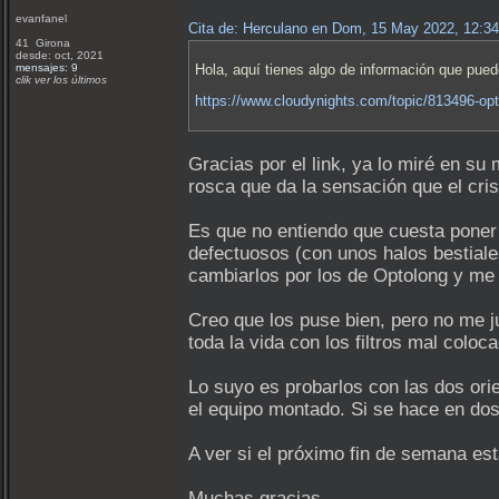
evanfanel
Cita de: Herculano en Dom, 15 May 2022, 12:3
41 Girona
desde: oct, 2021
mensajes: 9
Hola, aquí tienes algo de información que puede
clik ver los últimos
https://www.cloudynights.com/topic/813496-optol
Gracias por el link, ya lo miré en s
rosca que da la sensación que el cri
Es que no entiendo que cuesta pone
defectuosos (con unos halos bestiale
cambiarlos por los de Optolong y me
Creo que los puse bien, pero no me j
toda la vida con los filtros mal coloc
Lo suyo es probarlos con las dos orie
el equipo montado. Si se hace en dos
A ver si el próximo fin de semana es
Muchas gracias