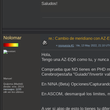
Saludos!
Nolomar
re.: Cambio de meridiano con AZ-
«
respuesta #1
: Vie, 13 May 2022, 21:10 UT
Hola,
Tengo una AZ-EQ6 como tu, y nunca 
Comprueba que NO tienes en PHD ma
Cerebro/pestaña "Guiado"/Invertir v
Manuel
En NINA (Beta) Opciones/Capturando 
Quijorna (Madrid)
desde: ene, 2014
mensajes: 1155
clik ver los últimos
En ASCOM, desmarqué los limites, me
A ver si algo de esto lo tienes tu difer