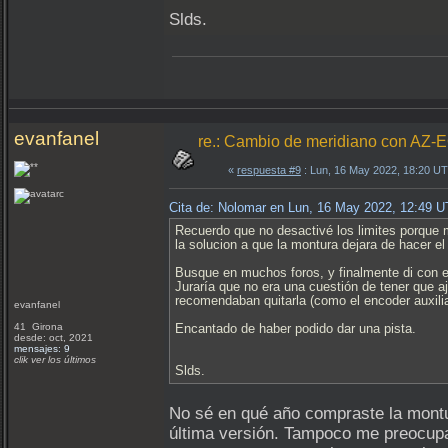
Slds.
evanfanel
re.: Cambio de meridiano con AZ-
«
respuesta #9
: Lun, 16 May 2022, 18:20 U
Cita de: Nolomar en Lun, 16 May 2022, 12:49 
Recuerdo que no desactivé los limites porque
la solucion a que la montura dejara de hacer el
Busque en muchos foros, y finalmente di con e
Juraría que no era una cuestión de tener que a
recomendaban quitarla (como el encoder auxilia
evanfanel
41 Girona
Encantado de haber podido dar una pista.
desde: oct, 2021
mensajes: 9
clik ver los últimos
Slds.
No sé en qué año compraste la montur
última versión. Tampoco me preocupa