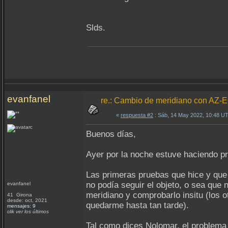
Slds.
evanfanel
re.: Cambio de meridiano con AZ-
«
respuesta #2
: Sáb, 14 May 2022, 10:48 U
Buenos días,
Ayer por la noche estuve haciendo pr
Las primeras pruebas que hice y que m
no podía seguir el objeto, o sea que 
evanfanel
meridiano y comprobarlo insitu (los 
41 Girona
desde: oct, 2021
quedarme hasta tan tarde).
mensajes: 9
clik ver los últimos
Tal como dices Nolomar,
el problema