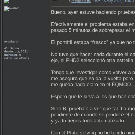
«
respuesta #4
: Dom, 15 May 2022, 11:36 U
Bueno, ayer estuve haciendo pruebas 
Efectivamente el problema estaba en 
pasado 5 minutos de sobrepasar el me
El portátil estaba “fresco” ya que no 
evanfanel
41 Girona
desde: oct, 2021
No tuve que hacer nada durante el ca
mensajes: 9
clik ver los últimos
eje, el PHD2 seleccionó otra estrell
Tengo que investigar como volver a p
me aseguro que no da la vuelta pero 
me queda nada claro en el EQMOD
Espero que le sirva a los que han c
Sirio B, pruébalo a ver qué tal. La m
pendiente de cuando se produce el c
y ya lo tienes todo automatizado.
Con el Plate solving no he tenido ni