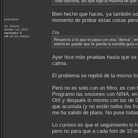
Todo funciona, así que sigo la máxima de que s
Bien hecho que haces, ya también soy
momento de probar estas cosas pero 
evanfanel
41 Girona
desde: oct, 2021
Cita
mensajes: 9
clik ver los últimos
Respecto a lo que te pasa con esa "deriva", en
entonces puede que te pierda la estrella guía c
Ayer hice más pruebas hasta que se t
calma.
El problema se repitió de la misma fo
Pero no es solo con un filtro, es con
Programo las sesiones con NINA, en 
OIII y después lo mismo con las de SI
que acumula (y no están todos los fra
me ha salido de plano. No puse todas
Lo curioso es que el seguimiento lo
pero no para que a cada foto de 10 m