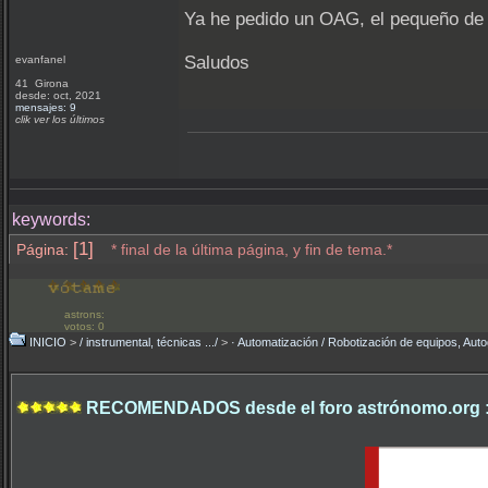
Ya he pedido un OAG, el pequeño de 
Saludos
evanfanel
41 Girona
desde: oct, 2021
mensajes: 9
clik ver los últimos
keywords:
[1]
Página:
* final de la última página, y fin de tema.*
astrons:
votos: 0
INICIO
>
/ instrumental, técnicas .../
>
· Automatización / Robotización de equipos, Auto
RECOMENDADOS desde el foro astrónomo.org 