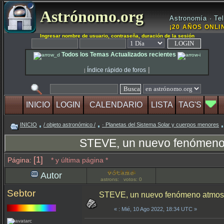
Astrónomo.org
Astronomía · Tel
¡20 AÑOS ONLIN
Ingresar nombre de usuario, contraseña, duración de la sesión
Todos los Temas Actualizados recientes
|
Índice rápido de foros
|
INICIO
LOGIN
CALENDARIO
LISTA
TAG'S
INICIO
/ objeto astronómico /
· Planetas del Sistema Solar y cuerpos menores
STEVE, un nuevo fenómeno 
[1]
Página:
* y última página *
Autor
astrons: votos: 0
Sebtor
STEVE, un nuevo fenómeno atmosfé
«
: Mié, 10 Ago 2022, 18:34 UTC »