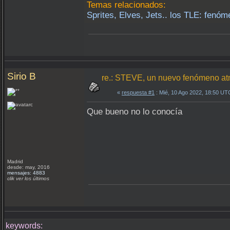
Temas relacionados:
Sprites, Elves, Jets.. los TLE: fenó
Sirio B
re.: STEVE, un nuevo fenómeno at
«
respuesta #1
: Mié, 10 Ago 2022, 18:50 UT
Que bueno no lo conocía
Madrid
desde: may, 2016
mensajes: 4883
clik ver los últimos
keywords: