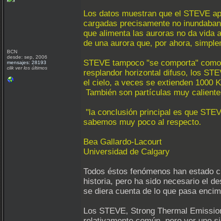
Los datos muestran que el STEVE ap
cargadas precisamente no inundaban 
que alimenta las auroras no da vida
de una aurora que, por ahora, simplem
BCN
desde: sep, 2006
STEVE tampoco "se comporta" como un
mensajes: 28193
clik ver los últimos
resplandor horizontal difuso, los ST
el cielo, a veces se extienden 1000 
También son partículas muy caliente
"la conclusión principal es que STEV
sabemos muy poco al respecto.
Bea Gallardo-Lacourt
Universidad de Calgary
Todos éstos fenómenos han estado cr
historia, pero ha sido necesario el d
se diera cuenta de lo que pasa enc
Los STEVE, Strong Thermal Emissio
relativamente común, pero ver uno si