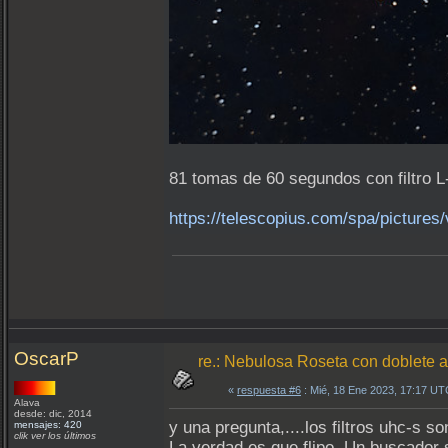
81 tomas de 60 segundos con filtro
https://telescopius.com/spa/pictures
OscarP
re.: Nebulosa Roseta con doblete a
«
respuesta #6
: Mié, 18 Ene 2023, 17:17 UT
Alava
desde: dic, 2014
y una pregunta,....los filtros uhc-s s
mensajes: 420
clik ver los últimos
La verdad es que flipo. Un buscador s