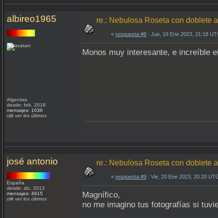
albireo1965
re.: Nebulosa Roseta con doblete a
«
respuesta #8
: Jue, 19 Ene 2023, 21:18 UT
Monos muy interesante, e increíble el
Algeciras
desde: feb, 2018
mensajes: 1036
clik ver los últimos
josé antonio
re.: Nebulosa Roseta con doblete a
«
respuesta #9
: Vie, 20 Ene 2023, 20:20 UT
España
desde: dic, 2013
Magnífico,
mensajes: 4915
clik ver los últimos
no me imagino tus fotografías si tuvi