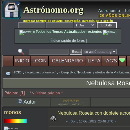
Astrónomo.org
Astronomía · Tel
¡20 AÑOS ONLIN
Ingresar nombre de usuario, contraseña, duración de la sesión
Todos los Temas Actualizados recientes
|
Índice rápido de foros
|
INICIO
LOGIN
CALENDARIO
LISTA
TAG'S
INICIO
/ objeto astronómico /
· Deep Sky, Nebulosas y objetos de la Vía Láctea,
Nebulosa Roset
[1]
Página:
* y última página *
Autor
astrons: votos: 0
monos
Nebulosa Roseta con doblete acrom
«
: Dom, 16 Oct 2022, 20:46 UTC »