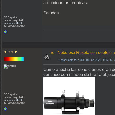
a dominar las técnicas.
Saludos.
SE España
desde: may, 2021
mensajes: 3226
clik ver los últimos
monos
re.: Nebulosa Roseta con doblete a
«
respuesta #5
: Mié, 18 Ene 2023, 11:56 UT
Como anoche las condiciones eran de
continué con mi idea de tirar a obj
SE España
desde: may, 2021
mensajes: 3226
clik ver los últimos