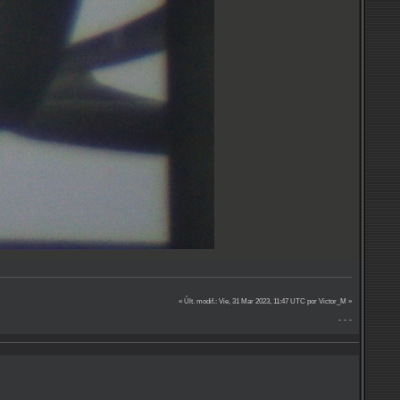
« Últ. modif.: Vie, 31 Mar 2023, 11:47 UTC por Victor_M »
- - -