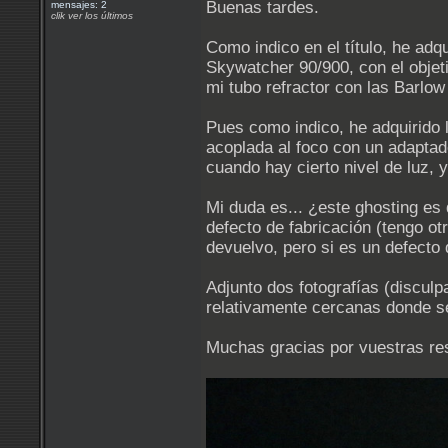
Buenas tardes.
mensajes: 2
clik ver los últimos
Como indico en el título, he ad
Skywatcher 90/900, con el objet
mi tubo refractor con las Barlo
Pues como indico, he adquirido 
acoplada al foco con un adaptado
cuando hay cierto nivel de luz, y
Mi duda es... ¿este ghosting es 
defecto de fabricación (tengo o
devuelvo, pero si es un defecto
Adjunto dos fotografías (discul
relativamente cercanas donde se
Muchas gracias por vuestras re