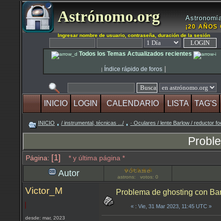
Astrónomo.org
Astronomía
¡20 AÑOS 
Ingresar nombre de usuario, contraseña, duración de la sesión
Todos los Temas Actualizados recientes
|
Índice rápido de foros
|
INICIO
LOGIN
CALENDARIO
LISTA
TAG'S
INICIO
/ instrumental, técnicas .../
· Oculares / lente Barlow / reductor fo
Probl
[1]
Página:
* y última página *
Autor
astrons: votos: 0
Victor_M
Problema de ghosting con B
«
: Vie, 31 Mar 2023, 11:45 UTC »
desde: mar, 2023