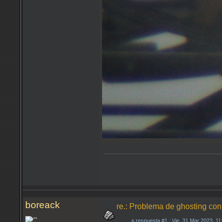
boreack
re.: Problema de ghosting co
«
respuesta #1
: Vie, 31 Mar 2023, 1