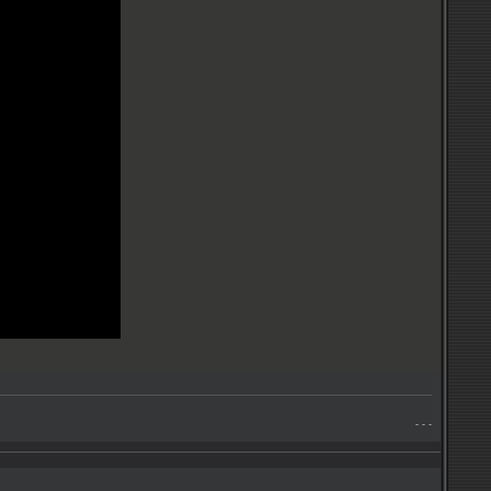
- - -