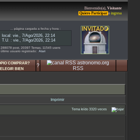
Bienvenido(a),
Visitante
Quiero Participar
o
ingresa
... página cargada a fecha y hora :
288078 post, 20397 Temas, 11545 users
último usuario registrado:
Atari
OPIO COMPRAR?
?
RSS
ELEGIR BIEN
Imprimir
Tema leído 3320 veces