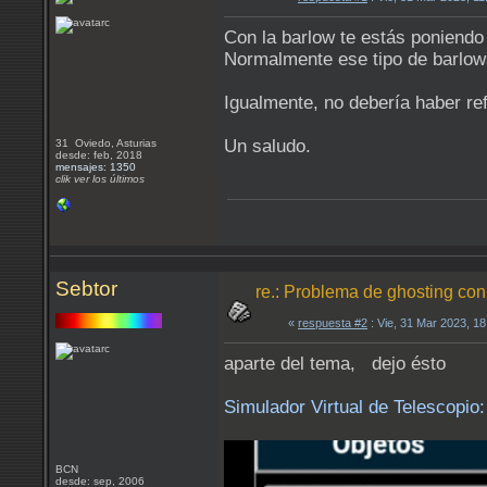
Con la barlow te estás poniendo 
Normalmente ese tipo de barlow
Igualmente, no debería haber ref
Un saludo.
31 Oviedo, Asturias
desde: feb, 2018
mensajes: 1350
clik ver los últimos
Sebtor
re.: Problema de ghosting co
«
respuesta #2
: Vie, 31 Mar 2023, 1
aparte del tema, dejo ésto
Simulador Virtual de Telescopi
BCN
desde: sep, 2006