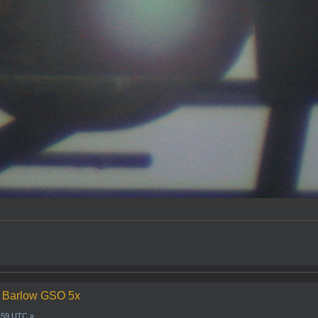
n Barlow GSO 5x
1:59 UTC »