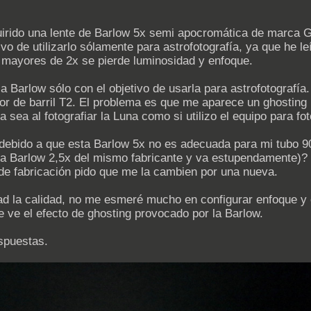
quirido una lente de Barlow 5x semi apocromática de marca G
ivo de utilizarlo sólamente para astrofotografía, ya que he
w mayores de 2x se pierde luminosidad y enfoque.
la Barlow sólo con el objetivo de usarla para astrofotogra
r de barril T2. El problema es que me aparece un ghosting b
a sea al fotografiar la Luna como si utilizo el equipo para f
debido a que esta Barlow 5x no es adecuada para mi tubo 90/
tra Barlow 2,5x del mismo fabricante y va estupendamente)? 
 de fabricación pido que me la cambien por una nueva.
pad la calidad, no me esmeré mucho en configurar enfoque y 
 ve el efecto de ghosting provocado por la Barlow.
spuestas.