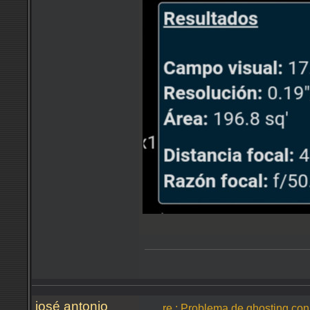
josé antonio
re.: Problema de ghosting co