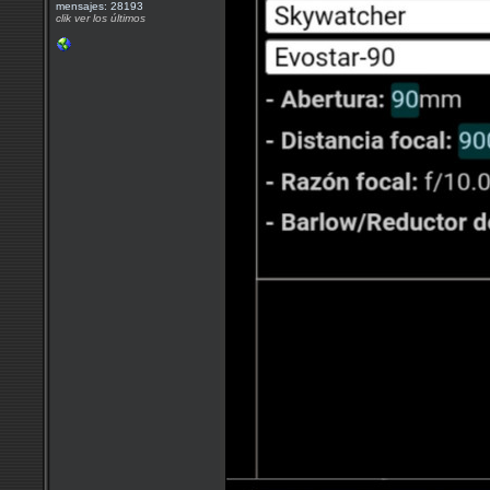
mensajes: 28193
clik ver los últimos